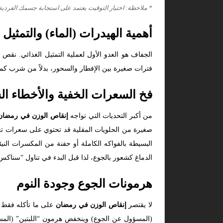
* ملاحظة: اختيار التوقيت يعتمد على استجابة جسمك الفردية
أهمية الهيدرات (الماء) والتمثيل 
فترات صغيرة بين الإفطار والسحور، بدلاً من شرب كمي
فخ السعرات الخفية والأخطاء ال
من أكبر التحديات التي تواجه
إنقاص الوزن في رمضان
صغيرة من الحلويات المقلية قد تحتوي على سعرات تعا
البسيطة بالفواكه الكاملة أو حفنة من المكسرات الني
الدماغ كشعور بالجوع، لذا قبل البدء في تناول “سناكس” إضافي، جرب شرب كوب من ال
هرمونات الجوع وجودة النوم
لا يقتصر
إنقاص الوزن في رمضان
على ما تأكله فقط، 
(المسؤول عن الجوع) وينخفض هرمون “اللبتين” (المسؤ