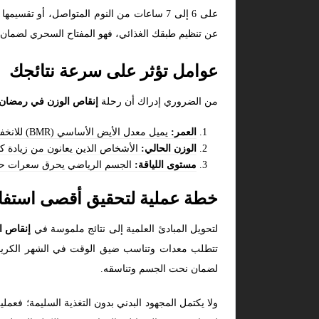
على 6 إلى 7 ساعات من النوم المتواصل، أو ت
عن تنظيم طبقك الغذائي، فهو المفتاح السحري لضمان ا
عوامل تؤثر على سرعة نتائجك
من الضروري إدراك أن رحلة
إنقاص الوزن في رمضان
العمر:
يميل معدل الأيض الأساسي (BMR) للانخفاض قليلاً مع تقدم العمر.
الوزن الحالي:
الأشخاص الذين يعانون من زيادة كبي
مستوى اللياقة:
الجسم الرياضي يحرق سعرات حرا
خطة عملية لتحقيق أقصى استفا
لتحويل المبادئ العلمية إلى نتائج ملموسة في
إنقاص ا
تتطلب معدات وتناسب ضيق الوقت في الشهر الكريم.
لضمان نحت الجسم وتناسقه.
ولا يكتمل المجهود البدني بدون التغذية السليمة؛ فعملي