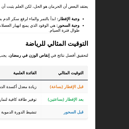
يعتقد البعض أن الحرمان هو الحل، لكن العلم يثبت أن
وجبة الإفطار:
ابدأ بالتمر والماء لرفع سكر الدم
وجبة السحور:
هي الوقود الذي يمنع انهيار العضل
طوال فترة الصيام.
التوقيت المثالي للرياضة
لتحقيق أفضل نتائج في
إنقاص الوزن في رمضان
، يجب 
التوقيت المثالي
الفائدة العلمية
قبل الإفطار (بساعة)
زيادة معدل أكسدة الده
بعد الإفطار (بساعتين)
توفير طاقة كافية لتماري
قبل السحور
تنشيط الدورة الدموية و