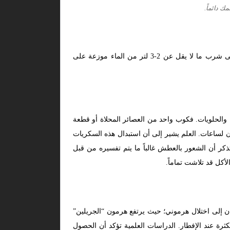
 دائماً.
الجفاف هو العدو الأول لعملية التمثيل الغذائي. نقص الماء يبطئ من سرعة حرق الدهون ويجعلك تشعر بالجوع الوهمي. احرص على شرب ما لا يقل عن 2-3 لتر من الماء موزعة على
 والحلويات. فكوب واحد من العصائر المحلاة أو قطعة
 لساعات. العلم يشير إلى أن استبدال هذه السكريات
ذكر أن الشعور بالعطش غالباً ما يتم تفسيره من قبل
 إلى اختلال هرموني؛ حيث يرتفع هرمون “الجريلين”
رة عند الإفطار. الدراسات العلمية تؤكد أن الحصول