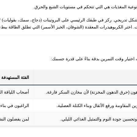
 نوعية المغذيات هي التي تتحكم في مستويات الشبع والحرق.
 بشكل تدريجي. ركز في طبقك الرئيسي على البروتينات (دجاج، سمك، بقوليات) لأ
ات. اختر الكربوهيدرات المعقدة (الشوفان، الخبز الأسمر) التي تطلق الطاقة ب
اختيار وقت التمرين بدقة بناءً على قدرة جسمك:
الفئة المستهدفة
ون (حرق الدهون المخزنة) لأن مخازن السكر فارغة.
أصحاب اللياقة ا
ن المقاومة ورفع الأثقال وبناء الكتلة العضلية.
الراغبون في بنا
تحسين جودة النوم والتمثيل الغذائي الليلي.
لمن يفضلون النشا