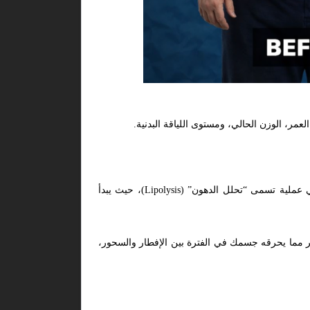
ر، الوزن الحالي، ومستوى اللياقة البدنية.
عندما تصوم لفترات طويلة، تنخفض مستويات هرمون الأنسولين في الدم بشكل ملحوظ. هذا الانخفاض يحفز الجسم على البدء في عملية تسمى “تحلل الدهون” (Lipolysis)، حيث يبدأ
ثر مما يحرقه جسمك في الفترة بين الإفطار والسحور،