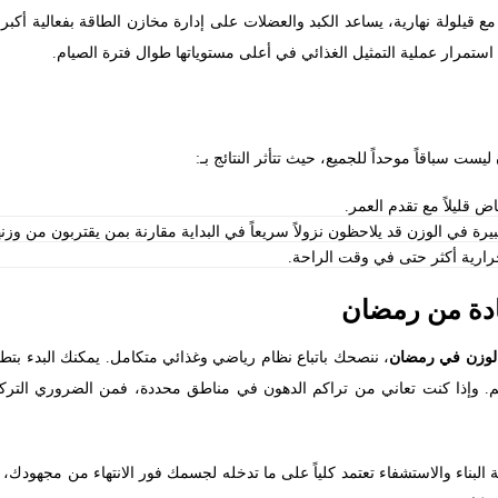
قسيمها مع قيلولة نهارية، يساعد الكبد والعضلات على إدارة مخازن الطاقة بفعالية أ
ستمرار عملية التمثيل الغذائي في أعلى مستوياتها طوال فترة الصيام.
ليست سباقاً موحداً للجميع، حيث تتأثر النتائج بـ:
رة في الوزن قد يلاحظون نزولاً سريعاً في البداية مقارنة بمن يقتربون من وزنه
رية أكثر حتى في وقت الراحة.
دة من رمضان
لوزن في رمضان
، ننصحك باتباع نظام رياضي وغذائي متكامل. يمكنك البدء بتطب
 وإذا كنت تعاني من تراكم الدهون في مناطق محددة، فمن الضروري التركي
ة البناء والاستشفاء تعتمد كلياً على ما تدخله لجسمك فور الانتهاء من مجهودك،