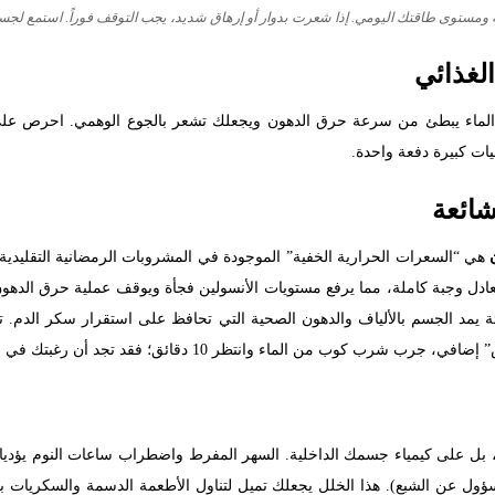
 ومستوى طاقتك اليومي. إذا شعرت بدوار أو إرهاق شديد، يجب التوقف فوراً. استمع لجسمك
الغذائي
ات كبيرة دفعة واحدة.
شائعة
هي “السعرات الحرارية الخفية” الموجودة في المشروبات الرمضانية التقليدية
دل وجبة كاملة، مما يرفع مستويات الأنسولين فجأة ويوقف عملية حرق الدهون
ئة يمد الجسم بالألياف والدهون الصحية التي تحافظ على استقرار سكر الدم. ت
ماء وانتظر 10 دقائق؛ فقد تجد أن رغبتك في الأكل قد تلاشت تماماً.
بل على كيمياء جسمك الداخلية. السهر المفرط واضطراب ساعات النوم يؤديان
ول عن الشبع). هذا الخلل يجعلك تميل لتناول الأطعمة الدسمة والسكريات بكث