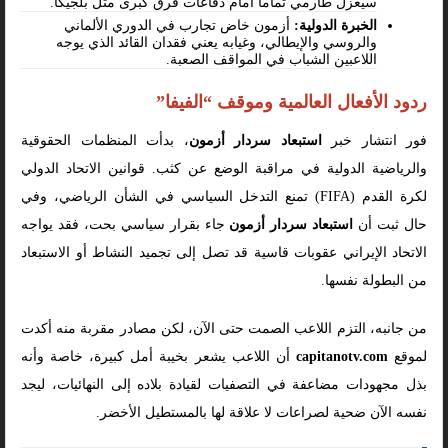
سيعزل طارمي تماماً أمام دفاعات فرق كبرى مثل بلجيكا.
الخبرة الدولية:
أزمون خاض تجارب في الدوري الألماني
والروسي والإيطالي، وغيابه يعني فقدان القائد الذي يوجه
اللاعبين الشباب في المواقف الصعبة.
ردود الأفعال العالمية وموقف “الفيفا”
فور انتشار خبر
استبعاد سردار أزمون
، بدأت المنظمات الحقوقية
والرياضية الدولية في مراقبة الوضع عن كثب. قوانين الاتحاد الدولي
لكرة القدم (FIFA) تمنع التدخل السياسي في الشأن الرياضي، وفي
حال ثبت أن
استبعاد سردار أزمون
جاء بقرار سياسي بحت، فقد يواجه
الاتحاد الإيراني عقوبات قاسية قد تصل إلى تجميد النشاط أو الاستبعاد
من البطولة نفسها.
من جانبه، التزم اللاعب الصمت حتى الآن، لكن مصادر مقربة منه أكدت
لموقع
capitanotv.com
أن اللاعب يشعر بخيبة أمل كبيرة، خاصة وأنه
بذل مجهودات مضاعفة في التصفيات لقيادة بلاده إلى النهائيات، ليجد
نفسه الآن ضحية لصراعات لا علاقة لها بالمستطيل الأخضر.