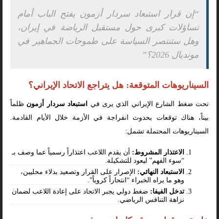
“إن قرار استبعاد سردار أزمون يفتح الباب أمام
تساؤلات كبرى حول مستقبل الرياضة في إيران،
وهل ستنتصر السياسة على طموحات الجماهير في
مونديال 2026؟”
السيناريوهات المتوقعة: هل يتراجع الاتحاد الإيراني؟
تحت ضغط الشارع الإيراني الذي يرى في
استبعاد سردار أزمون
ظلماً
بيناً، هناك توقعات بحدوث انفراجة في الأزمة خلال الأيام القادمة.
السيناريوهات المحتملة تشمل:
الاعتذار المشروط:
أن يقدم اللاعب اعتذاراً رسمياً عما وصف بـ
“سوء الفهم” ليعود للتشكيلة.
الاستبعاد النهائي:
الإصرار على القرار وتصعيد بدلاء محليين،
وهو ما يراه الخبراء “انتحاراً كروياً”.
تدخل الفيفا:
ضغط دولي يجبر الاتحاد على إعادة اللاعب لضمان
نزاهة التنافس الرياضي.