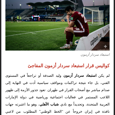
استبعاد سردار أزمون
كواليس قرار استبعاد سردار أزمون المفاجئ
لم يكن
استبعاد سردار أزمون
وليد الصدفة أو تراجعاً في المستوى
الفني، بل جاء نتيجة تراكمات ومواقف سياسية أدت في النهاية إلى
صدام مباشر مع أصحاب القرار في طهران. تعود جذور الأزمة إلى ظهور
اللاعب المستمر في فعاليات اجتماعية ورياضية في دولة الإمارات
العربية المتحدة، وتحديداً مع نادي
شباب الأهلي
، وهو ما اعتبرته جهات
نافذة في إيران خروجاً عن “الخط الوطني” المطلوب من لاعبي