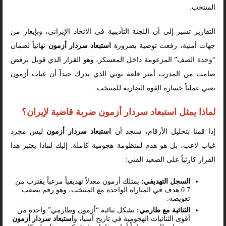
المنتخب.
التقارير تشير إلى أن اللجنة التأديبية في الاتحاد الإيراني، وبإيعاز من
جهات أمنية، رفعت توصية بضرورة
استبعاد سردار أزمون
نهائياً لضمان
“وحدة الصف” المزعومة داخل المعسكر، وهو القرار الذي قوبل برفض
صامت من المدرب أمير قلعة نويي الذي يدرك جيداً أن غياب أزمون
يعني عملياً خسارة القوة الضاربة للمنتخب.
لماذا يمثل استبعاد سردار أزمون ضربة قاضية لإيران؟
إذا قمنا بتحليل الأرقام، سنجد أن
استبعاد سردار أزمون
ليس مجرد
غياب لاعب، بل هو هدم لمنظومة هجومية كاملة. إليك لماذا يعتبر هذا
القرار كارثياً على الصعيد الفني:
السجل التهديفي:
يمتلك أزمون معدلاً تهديفياً مرعباً يقترب من
0.7 هدف في المباراة الواحدة مع المنتخب، وهو رقم يصعب
تعويضه.
الثنائية مع طارمي:
تشكل ثنائية “أزمون وطارمي” واحدة من
أقوى الثنائيات الهجومية في تاريخ آسيا، و
استبعاد سردار أزمون