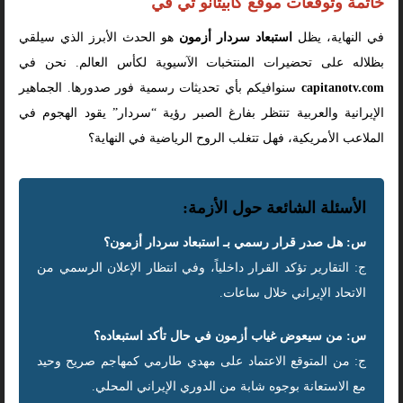
خاتمة وتوقعات موقع كابيتانو تي في
في النهاية، يظل
استبعاد سردار أزمون
هو الحدث الأبرز الذي سيلقي
بظلاله على تحضيرات المنتخبات الآسيوية لكأس العالم. نحن في
capitanotv.com
سنوافيكم بأي تحديثات رسمية فور صدورها. الجماهير
الإيرانية والعربية تنتظر بفارغ الصبر رؤية “سردار” يقود الهجوم في
الملاعب الأمريكية، فهل تتغلب الروح الرياضية في النهاية؟
الأسئلة الشائعة حول الأزمة:
س: هل صدر قرار رسمي بـ استبعاد سردار أزمون؟
ج: التقارير تؤكد القرار داخلياً، وفي انتظار الإعلان الرسمي من
الاتحاد الإيراني خلال ساعات.
س: من سيعوض غياب أزمون في حال تأكد استبعاده؟
ج: من المتوقع الاعتماد على مهدي طارمي كمهاجم صريح وحيد
مع الاستعانة بوجوه شابة من الدوري الإيراني المحلي.