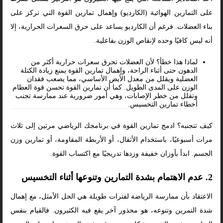
على التمارين الهوائية (الكارديو) وإهمال تمارين القوة التي تركز على
بناء العضلات. فرغم أن الكارديو يساعد على حرق السعرات الحرارية، إلا
أنه ليس كافيًا وحده لإنقاص الوزن بفاعلية.
لماذا هذا خطأ؟ لأن العضلات تحرق سعرات حرارية أكثر من
الدهون حتى أثناء الراحة، وإهمال تمارين القوة يمنع زيادة الكتلة
العضلية ويقلل من معدل الأيض الأساسي، مما يصعب فقدان
الوزن على المدى الطويل. كما أن تمارين القوة تحسن قوة العظام
وتقلل من خطر الإصابات، وهي أمور ضرورية عند ممارسة تجنب
أخطاء تمارين التخسيس.
كيف تتجنبه؟ ادمج تمارين القوة في برنامجك الرياضي مرتين إلى ثلاث
مرات أسبوعيًا، باستخدام الأثقال، أو الأربطة المقاومة، أو تمارين وزن
الجسم. ابدأ بأوزان خفيفة وزدها تدريجيًا مع اكتساب القوة.
2. عدم الاهتمام بشدة التمارين وتنوعها أثناء التخسيس
الاعتقاد بأن ممارسة الرياضة لفترات طويلة هي الحل الأمثل، مع إهمال
شدة التمرين وتنوعه، هو محذور آخر يقع فيه الكثيرون. فالقيام بنفس