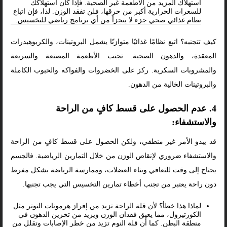
استهلاك المزيد من الأطعمة غير الصحية. فإذا كان استهلاكك
للسعرات الحرارية أكبر من حرقها، فلن تفقد الوزن. لذا، فإن اتباع
نظام غذائي صحي جزء لا يتجزأ من أي برنامج رياضي للتخسيس.
كيف تتجنبه؟ اتبع نظامًا غذائيًا متوازنًا يشمل البروتينات، والكربوهيدرات
المعقدة، والدهون الصحية. تجنب الأطعمة المصنعة والسريعة
والمشروبات السكرية. ركز على الخضروات والفواكه والحبوب الكاملة
والبروتينات الخالية من الدهون.
4. عدم الحصول على قسط كافٍ من الراحة
والاستشفاء:
قد يبدو الأمر غير منطقي، ولكن الحصول على قسط كافٍ من الراحة
والاستشفاء ضروري لإنقاص الوزن من خلال التمارين الرياضية. فالجسم
يحتاج إلى وقت للتعافي وبناء العضلات، وممارسة الرياضة بشكل مفرط
دون راحة يعتبر من تجنب أخطاء تمارين التخسيس التي يجب تجنبها.
لماذا هذا خطأ؟ لأن قلة الراحة تزيد من إفراز هرمونات التوتر مثل
الكورتيزول، مما يعيق فقدان الوزن ويزيد من تخزين الدهون في
منطقة البطن. كما أن قلة النوم تزيد من خطر الإصابات وتقلل من