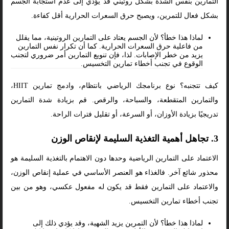
التمارين بنفس الشدة بشكل روتيني قد يؤدي إلى عدم استجابة الجسم
بشكل فعال للتمرين، ويصبح حرق السعرات الحرارية أقل كفاءة.
لماذا هذا خطأ؟ لأن الجسم يعتاد على التمارين الروتينية، مما يقلل
من فاعلية حرق السعرات الحرارية. كما أن تكرار نفس التمارين
يزيد من خطر الإصابات. لذا، فإن تنويع التمارين أمر ضروري لتجنب
الوقوع في تجنب أخطاء تمارين التخسيس.
كيف تتجنبه؟ نوع برنامجك الرياضي بانتظام، وادمج تمارين HIIT،
والتمارين المتقطعة، والسباحة، والرقص. قم بزيادة شدة التمارين
تدريجيًا بزيادة الأوزان، أو السرعة، أو تقليل فترات الراحة.
3. تجاهل أهمية التغذية السليمة لإنقاص الوزن
الاعتماد على التمارين الرياضية وحدها دون الاهتمام بالتغذية السليمة هو
محذور شائع آخر. فالغذاء هو العنصر الأساسي في عملية إنقاص الوزن،
والاعتماد على التمارين فقط قد يكون له مفعول عكسي، وهو من بين
تجنب أخطاء تمارين التخسيس.
لماذا هذا خطأ؟ لأن التمرين يزيد الشهية، وقد يؤدي ذلك إلى