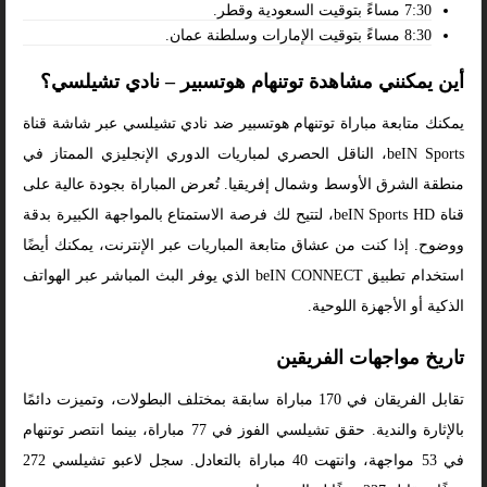
7:30 مساءً بتوقيت السعودية وقطر.
8:30 مساءً بتوقيت الإمارات وسلطنة عمان.
أين يمكنني مشاهدة توتنهام هوتسبير – نادي تشيلسي؟
يمكنك متابعة مباراة توتنهام هوتسبير ضد نادي تشيلسي عبر شاشة قناة
beIN Sports، الناقل الحصري لمباريات الدوري الإنجليزي الممتاز في
منطقة الشرق الأوسط وشمال إفريقيا. تُعرض المباراة بجودة عالية على
قناة beIN Sports HD، لتتيح لك فرصة الاستمتاع بالمواجهة الكبيرة بدقة
ووضوح. إذا كنت من عشاق متابعة المباريات عبر الإنترنت، يمكنك أيضًا
استخدام تطبيق beIN CONNECT الذي يوفر البث المباشر عبر الهواتف
الذكية أو الأجهزة اللوحية.
تاريخ مواجهات الفريقين
تقابل الفريقان في 170 مباراة سابقة بمختلف البطولات، وتميزت دائمًا
بالإثارة والندية. حقق تشيلسي الفوز في 77 مباراة، بينما انتصر توتنهام
في 53 مواجهة، وانتهت 40 مباراة بالتعادل. سجل لاعبو تشيلسي 272