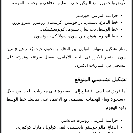
الأرض والجمهور، مع التركيز على التنظيم الدفاعي والهجمات المرتدة.
حراسة المرمى: فورستر.
خط الدفاع: ديستني، دراجوشين، كريستيان روميرو، بيدرو بورو.
خط الوسط: باب سار، بيسوما، كولوسيفسكي.
خط الهجوم: هيونج مين سون، سولانكي، جونسون.
يمتاز تشكيل توتنهام بالتوازن بين الدفاع والهجوم، حيث يُعتبر هيونج مين
سون العنصر الأبرز في الخط الأمامي، بفضل سرعته وقدرته على
التسجيل في المباريات الكبيرة.
تشكيل تشيلسي المتوقع
أما فريق تشيلسي، فيتطلع إلى السيطرة على مجريات اللعب من خلال
الاستحواذ وبناء الهجمات المنظمة، مع الاعتماد على تماسك خط الوسط
وقوة الهجوم.
حراسة المرمى: روبيرت سانشيز.
الدفاع: مالو جوستو، باديشيلي، ليفي كولويل، مارك كوكوريلا.