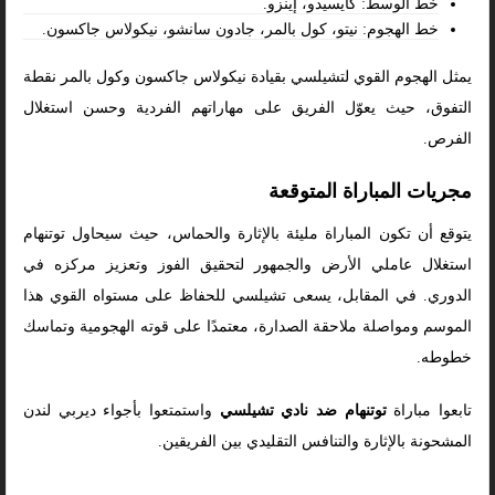
خط الوسط: كايسيدو، إينزو.
خط الهجوم: نيتو، كول بالمر، جادون سانشو، نيكولاس جاكسون.
يمثل الهجوم القوي لتشيلسي بقيادة نيكولاس جاكسون وكول بالمر نقطة
التفوق، حيث يعوّل الفريق على مهاراتهم الفردية وحسن استغلال
الفرص.
مجريات المباراة المتوقعة
يتوقع أن تكون المباراة مليئة بالإثارة والحماس، حيث سيحاول توتنهام
استغلال عاملي الأرض والجمهور لتحقيق الفوز وتعزيز مركزه في
الدوري. في المقابل، يسعى تشيلسي للحفاظ على مستواه القوي هذا
الموسم ومواصلة ملاحقة الصدارة، معتمدًا على قوته الهجومية وتماسك
خطوطه.
تابعوا مباراة
توتنهام ضد نادي تشيلسي
واستمتعوا بأجواء ديربي لندن
المشحونة بالإثارة والتنافس التقليدي بين الفريقين.