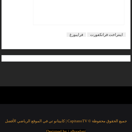
اينتراخت فرانكفورت
فرايبورغ
جميع الحقوق محفوظة © CapitanoTV | كابيتانو تي في الموقع الرياضي الأفضل
Designed by | albaadani