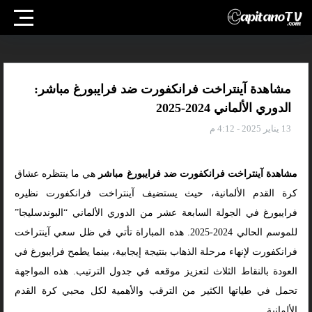
مشاهدة آينتراخت فرانكفورت ضد فرايبورغ مباشر:
الدوري الألماني 2024-2025
13 يناير 2025 - 4:12 م
مشاهدة آينتراخت فرانكفورت ضد فرايبورغ مباشر
هي ما ينتظره عشاق
كرة القدم الألمانية، حيث يستضيف آينتراخت فرانكفورت نظيره
فرايبورغ في الجولة السابعة عشر من الدوري الألماني “البوندسليجا”
للموسم الحالي 2024-2025. هذه المباراة تأتي في ظل سعي آينتراخت
فرانكفورت لإنهاء مرحلة الذهاب بنتيجة إيجابية، بينما يطمح فرايبورغ في
العودة بالنقاط الثلاث لتعزيز موقعه في جدول الترتيب. هذه المواجهة
تحمل في طياتها الكثير من الترقب والأهمية لكل محبي كرة القدم
الألمانية.