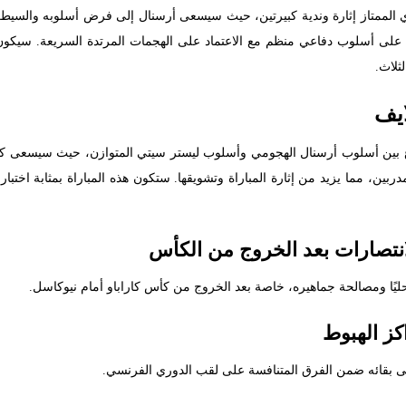
ي الممتاز إثارة وندية كبيرتين، حيث سيسعى أرسنال إلى فرض أسلوبه والسيطرة
يتي على أسلوب دفاعي منظم مع الاعتماد على الهجمات المرتدة السريعة. سيكون 
ثلاث.
ايف
صراع بين أسلوب أرسنال الهجومي وأسلوب ليستر سيتي المتوازن، حيث سيسعى 
لمدربين، مما يزيد من إثارة المباراة وتشويقها. ستكون هذه المباراة بمثابة اخ
نتصارات بعد الخروج من الكأس
يًا ومصالحة جماهيره، خاصة بعد الخروج من كأس كاراباو أمام نيوكاسل.
كز الهبوط
لى بقائه ضمن الفرق المتنافسة على لقب الدوري الفرنسي.