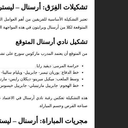
تشكيلات الفِرَق: أرسنال – ليست
تعتبر التشكيلة الأساسية للفريقين من أهم العوامل ال
المتوقعة لكلا من أرسنال وبرايتون في هذه المواجهة ال
تشكيل نادي أرسنال المتوقع
من المتوقع أن يعتمد المدرب ماركوس سورج على تشكيل
حراسة المرمى: ديفيد رايا.
خط الدفاع: يوريان تيمبر- جابرييل- ويليام ساليبا-
وسط الملعب: ميكيل ميرينو- ديكلان رايس- مارتن
خط الهجوم: جابرييل مارتينيلي- جابرييل خيسوس-
هذه التشكيلة تعكس رغبة نادي أرسنال في الاعتماد
صناعة الفرص وحسم المباراة.
مجريات المباراة: أرسنال – ليس