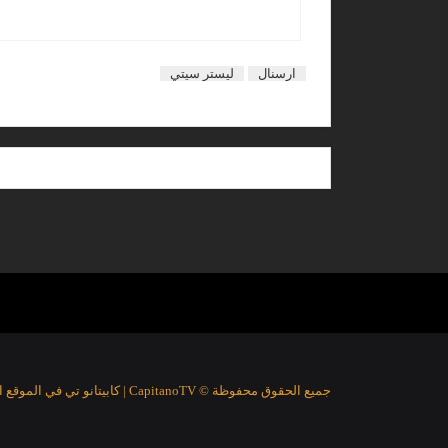
ارسنال
ليستر سيتي
جميع الحقوق محفوظة © CapitanoTV | كابيتانو تي في الموقع الرياضي الأفضل