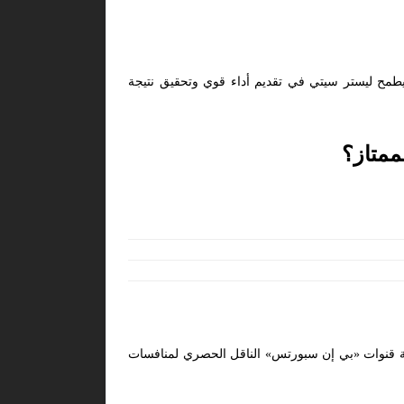
 يطمح ليستر سيتي في تقديم أداء قوي وتحقيق نتيجة
ممتاز؟
. وتُعد شبكة قنوات «بي إن سبورتس» الناقل الحصري لمنافسات