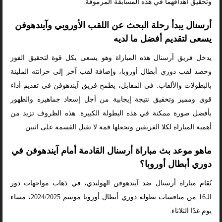
وتحقيق أهدافهما في هذه المسابقة المرموقة.
أرسنال يبدأ رحلة البحث عن اللقب الأوروبي وآيندهوفن
يسعى لتقديم أفضل ما لديه
يدخل فريق أرسنال هذه المباراة وهو يسعى بكل قوة لتحقيق الفوز
وحصد لقب دوري أبطال أوروبا، وإضافة لقب آخر إلى خزانته المليئة
بالبطولات والألقاب. في المقابل، يطمح فريق آيندهوفن في تقديم أداء
قوي ومميز وتحقيق نتيجة إيجابية من أجل إسعاد جماهيره والظهور
بأفضل صورة ممكنة في هذه البطولة الكبيرة. هذه الظروف تزيد من
أهمية المباراة لكلا الفريقين وتجعلها قمة لا تقبل القسمة على اثنين.
ماهو موعد بث مباراة أرسنال القادمة أمام آيندهوفن في
دوري أبطال أوروبا؟
تُقام مباراة أرسنال ضد آيندهوفن الهولندي، في ذهاب مواجهات دور
الـ16 من منافسات بطولة دوري أبطال أوروبا موسم 2024/2025، مساء
يوم غدًا الثلاثاء.