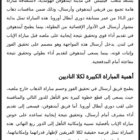
يستعد ملعب “فيليبس” في مدينة آيندهوفن الهولندية، لاستضافة مباراة
هامة تجمع بين فريقي آيندهوفن وأرسنال، وذلك ضمن منافسات ذهاب
دور الـ16 من عمر مسابقة دوري أبطال أوروبا. هذه المباراة تمثل بداية
مشوار أرسنال في الأدوار الإقصائية من البطولة، بينما يطمح آيندهوفن
في تقديم أداء قوي وتحقيق نتيجة إيجابية على ملعبه قبل مباراة الإياب
في لندن. يدخل أرسنال هذه المواجهة وهو مصمم على تحقيق الفوز
وإثبات قوته، بينما يسعى آيندهوفن لتقديم أداء بطولي وتحقيق نتيجة
مفاجئة أمام المدفعجية.
أهمية المباراة الكبيرة لكلا الناديين
يطمح فريق أرسنال في تحقيق الفوز وحسم مباراة الذهاب خارج ملعبه،
حيث يسعى إلى قطع خطوة كبيرة نحو التأهل للدور التالي والمنافسة
على لقب دوري أبطال أوروبا. أما فريق آيندهوفن، فيسعى إلى تقديم
أداء مشرف أمام أرسنال، وتحقيق نتيجة إيجابية تساعده على خوض
مباراة الإياب بأفضلية نسبية وإمكانية التأهل إلى الدور ربع النهائي. هذه
المباراة تمثل فرصة حقيقية لكلا الفريقين لإظهار قدراتهما وإمكانياتهما،