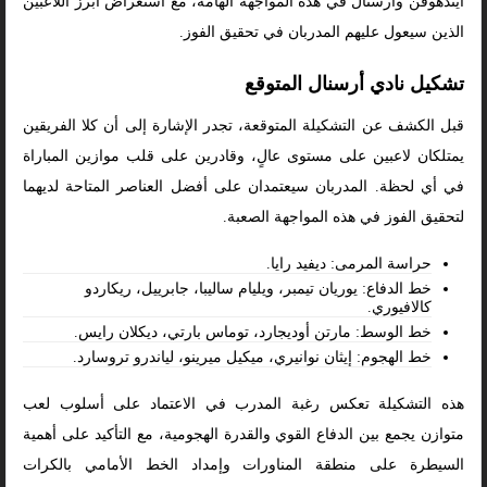
آيندهوفن وأرسنال في هذه المواجهة الهامة، مع استعراض أبرز اللاعبين
الذين سيعول عليهم المدربان في تحقيق الفوز.
تشكيل نادي أرسنال المتوقع
قبل الكشف عن التشكيلة المتوقعة، تجدر الإشارة إلى أن كلا الفريقين
يمتلكان لاعبين على مستوى عالٍ، وقادرين على قلب موازين المباراة
في أي لحظة. المدربان سيعتمدان على أفضل العناصر المتاحة لديهما
لتحقيق الفوز في هذه المواجهة الصعبة.
حراسة المرمى: ديفيد رايا.
خط الدفاع: يوريان تيمبر، ويليام ساليبا، جابرييل، ريكاردو
كالافيوري.
خط الوسط: مارتن أوديجارد، توماس بارتي، ديكلان رايس.
خط الهجوم: إيثان نوانيري، ميكيل ميرينو، لياندرو تروسارد.
هذه التشكيلة تعكس رغبة المدرب في الاعتماد على أسلوب لعب
متوازن يجمع بين الدفاع القوي والقدرة الهجومية، مع التأكيد على أهمية
السيطرة على منطقة المناورات وإمداد الخط الأمامي بالكرات