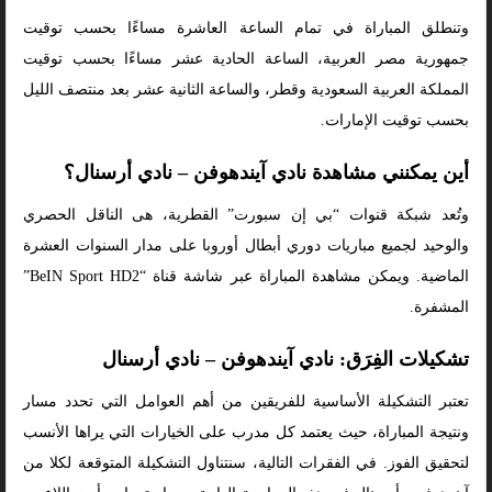
وتنطلق المباراة في تمام الساعة العاشرة مساءًا بحسب توقيت
جمهورية مصر العربية، الساعة الحادية عشر مساءًا بحسب توقيت
المملكة العربية السعودية وقطر، والساعة الثانية عشر بعد منتصف الليل
بحسب توقيت الإمارات.
أين يمكنني مشاهدة نادي آيندهوفن – نادي أرسنال؟
وتُعد شبكة قنوات “بي إن سبورت” القطرية، هى الناقل الحصري
والوحيد لجميع مباريات دوري أبطال أوروبا على مدار السنوات العشرة
الماضية. ويمكن مشاهدة المباراة عبر شاشة قناة “BeIN Sport HD2”
المشفرة.
تشكيلات الفِرَق: نادي آيندهوفن – نادي أرسنال
تعتبر التشكيلة الأساسية للفريقين من أهم العوامل التي تحدد مسار
ونتيجة المباراة، حيث يعتمد كل مدرب على الخيارات التي يراها الأنسب
لتحقيق الفوز. في الفقرات التالية، سنتناول التشكيلة المتوقعة لكلا من