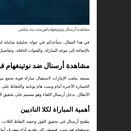
مشاهدة أرسنال ونوتينغهام فورست بث مباشر
في هذا المقال، سنأخذكم في جولة تحليلية شاملة لم
بالإضافة إلى موعد المباراة، والقنوات الناقلة، وتفاصي
مشاهدة أرسنال ضد نوتينغهام 
الخسارة الأخيرة أمام وست هام يونايتد والحفاظ على م
الأبطال. يدخل أرسنال اللقاء وهو مصمم على تحقيق الف
أهمية المباراة لكلا الناديين
يطمح أرسنال في تحقيق الفوز وحصد النقاط الثلاث، 
نوتينغهام فورست، فيسعى إلى تقديم أداء مشرف أمام أر