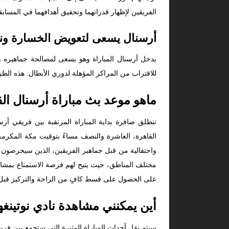
الفريقين لإظهار قدراتهما وتحقيق أهدافهما في المسابق
أرسنال يسعى لتعويض الخسارة ونو
يدخل أرسنال المباراة وهو يسعى لمصالحة جماهيره وت
للاقتراب من المراكز المؤهلة لدوري الأبطال. هذه الظرو
ماهو موعد بث مباراة أرسنال الق
القاهرة، العاشرة والنصف مساءً بتوقيت مكة المكرمة
واحتفالية من قبل جماهير الفريقين، الذين سيحرصون عل
مختلف المناطق، حيث يتيح لهم فرصة الاستمتاع بمشاه
على الحصول على قسط كافٍ من الراحة والتركيز قبل ا
أين يمكنني مشاهدة نادي نوتينغ
سيتم نقل أحداث المباراة المثيرة التي ستجمع بين 