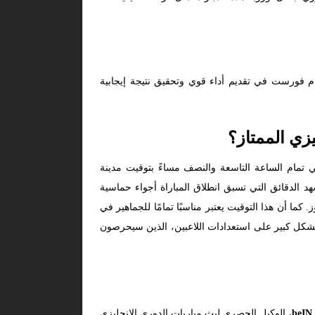
ام فورست في تقديم أداء قوي وتحقيق نتيجة إيجابية
زي الممتاز؟
 المرتقبة بين فريقي أرسنال ونوتينغهام فورست مساء يوم الأربعاء الموافق 26 فبراير 2025، وذلك في تمام الساعة التاسعة والنصف مساءً بتوقيت مدينة
 الدقائق التي تسبق انطلاق المباراة أجواء حماسية
ا أن هذا التوقيت يعتبر مناسبًا تمامًا للجماهير في
بشكل كبير على استعدادات اللاعبين، الذين سيحرصون
beIN 
، الوكيل الحصري لبث مباريات الدوري الإنجليزي