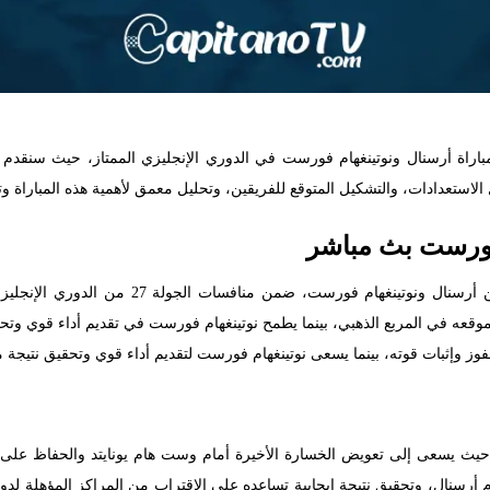
باراة أرسنال ونوتينغهام فورست في الدوري الإنجليزي الممتاز، حيث سنقدم 
ل الاستعدادات، والتشكيل المتوقع للفريقين، وتحليل معمق لأهمية هذه المباراة 
فورست بث مباشر
يستعد ملعب الإمارات لاستقبال مباراة قوية تجمع 
وقعه في المربع الذهبي، بينما يطمح نوتينغهام فورست في تقديم أداء قوي وتحقي
وز وإثبات قوته، بينما يسعى نوتينغهام فورست لتقديم أداء قوي وتحقيق نتيجة م
حيث يسعى إلى تعويض الخسارة الأخيرة أمام وست هام يونايتد والحفاظ على م
سنال، وتحقيق نتيجة إيجابية تساعده على الاقتراب من المراكز المؤهلة لدوري