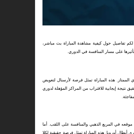
لكم تفاصيل حول كيفية مشاهدة المباراة بث مباشر،
وتأثيرها على مسار المنافسة في الدوري.
بين أرسنال ونوتينغهام فورست، ضمن منافسات الجولة 27 من الدوري الإنجليزي الممتاز. هذه المباراة تمثل فرصة لأرسنال لتعويض
ق نتيجة إيجابية للاقتراب من المراكز المؤهلة لدوري
فاجئة.
وقعه في المربع الذهبي والمنافسة على اللقب. أما
 أبطال أوروبا. هذه المباراة تمثل فرصة حقيقية لكلا