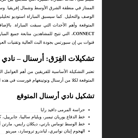
الممتاز في منطقة الشرق الأوسط وشمال إفريقيا. وسيتو
الوصف والتحليل. كما سيسبق المباراة استوديو تحليل
المتوقعة وأهم الأحداث التي سبقت المباراة. بالإض
CONNECT
، التي تتيح للمشاهدين متابعة جميع المب
قنوات بي إن سبورتس بجودة البث العالية وتقنيات الع
تشكيلات الفِرَق: أرسنال – نادي
تعتبر التشكيلة الأساسية للفريقين من أهم العوامل ال
المتوقعة لكلا من أرسنال ونوتينغهام فورست في هذه ال
تشكيل نادي أرسنال المتوقع
حراسة المرمى دافيد رايا
خط الدفاع يوريان تيمبر، ويليام ساليبا، جابرييل، ك
خط الوسط توماس بارتي، ديكلان رايس، مارتن أو
الهجوم إيثان نوانيري، لياندرو تروسارد، ميرينو