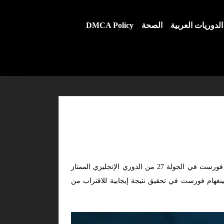
الدوريات العربية
الصحة
DMCA Policy
هي ما ينتظره عشاق كرة القدم الإنجليزية، حيث يستضيف أرسنال نظيره نوتينغهام فورست في الجولة 27 من الدوري الإنجليزي الممتاز
وتينغهام فورست في تحقيق نتيجة إيجابية للاقتراب من