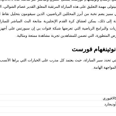
لى مهمة التعليق على هذه المباراة المرتقبة المعلق القدير عصام الشوالي، ا
ي مميز يضم نخبة من أبرز المحللين الرياضيين، الذين سيقومون بتحليل نقاط 
افة إلى ذلك، يمكن لعشاق كرة القدم الإنجليزية متابعة البث المباشر للمب
اريات والبرامج الرياضية التي تعرضها شبكة قنوات بي إن سبورتس على أجهزة ال
رض المتطورة، التي تضمن للمشاهدين تجربة مشاهدة ممتعة ومثالية.
 نوتينغهام فورست
تي تحدد سير المباراة، حيث يعتمد كل مدرب على الخيارات التي يراها الأنسب ل
مواجهة الهامة.
الافيوري
ديجارد