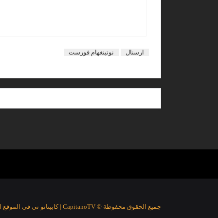
ارسنال
نوتينغهام فورست
جميع الحقوق محفوظة © CapitanoTV | كابيتانو تي في الموقع الرياضي الأفضل