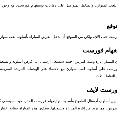
اللعب المتوازن والضغط المتواصل على دفاعات نوتينغهام فورست، مع وجود
وقع
فورست حتى الآن، ولكن من المتوقع أن يدخل الفريق المباراة بأسلوب لعب متواز
ينغهام فورست
ي الممتاز إثارة وندية كبيرتين، حيث سيسعى أرسنال إلى فرض أسلوبه والسيطرة
هام فورست على أسلوب لعب متوازن مع الاعتماد على الهجمات المرتدة السريع
لنقاط الثلاث.
فورست لايف
صراع بين أسلوب أرسنال الطموح وأسلوب نوتينغهام فورست الحذر، حيث سيسعى 
لمدربين، مما يزيد من إثارة المباراة وتشويقها. ستكون هذه المباراة بمثابة اخ