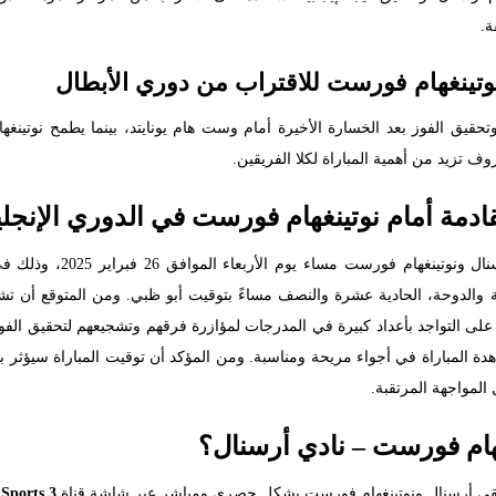
ة.
تينغهام فورست للاقتراب من دوري الأبطال
حقيق الفوز بعد الخسارة الأخيرة أمام وست هام يونايتد، بينما يطمح نوتينغه
ف تزيد من أهمية المباراة لكلا الفريقين.
ادمة أمام نوتينغهام فورست في الدوري الإنجلي
تنطلق صافرة بداية المباراة
 والدوحة، الحادية عشرة والنصف مساءً بتوقيت أبو ظبي. ومن المتوقع أن تشهد
ى التواجد بأعداد كبيرة في المدرجات لمؤازرة فرقهم وتشجيعهم لتحقيق الفوز. كم
دة المباراة في أجواء مريحة ومناسبة. ومن المؤكد أن توقيت المباراة سيؤثر 
لمواجهة المرتقبة.
هام فورست – نادي أرسنال؟
فريقي أرسنال ونوتينغهام فورست بشكل حصري ومباشر عبر شاشة قناة
Sports 3