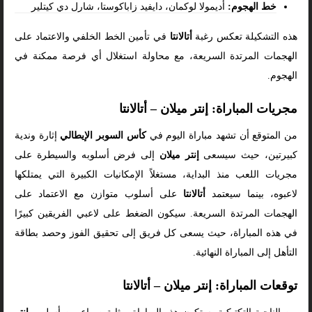
خط الهجوم:
أديمولا لوكمان، دايفيد زاباكوستا، شارل دي كيتلير
هذه التشكيلة تعكس رغبة
أتالانتا
في تأمين الخط الخلفي والاعتماد على
الهجمات المرتدة السريعة، مع محاولة استغلال أي فرصة ممكنة في
الهجوم.
مجريات المباراة: إنتر ميلان – أتالانتا
من المتوقع أن تشهد مباراة اليوم في
كأس السوبر الإيطالي
إثارة وندية
كبيرتين، حيث سيسعى
إنتر ميلان
إلى فرض أسلوبه والسيطرة على
مجريات اللعب منذ البداية، مستغلاً الإمكانيات الكبيرة التي يمتلكها
لاعبوه، بينما سيعتمد
أتالانتا
على أسلوب متوازن مع الاعتماد على
الهجمات المرتدة السريعة. سيكون الضغط على لاعبي الفريقين كبيرًا
في هذه المباراة، حيث يسعى كل فريق إلى تحقيق الفوز وحصد بطاقة
التأهل إلى المباراة النهائية.
توقعات المباراة: إنتر ميلان – أتالانتا