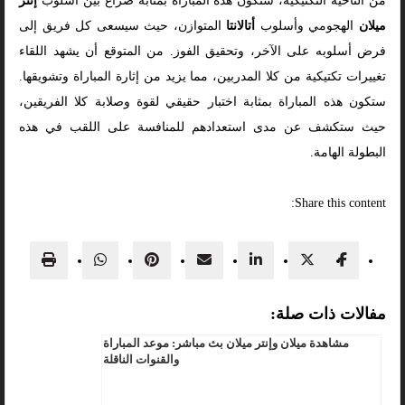
من الناحية التكتيكية، ستكون هذه المباراة بمثابة صراع بين أسلوب
إنتر
ميلان
الهجومي وأسلوب
أتالانتا
المتوازن، حيث سيسعى كل فريق إلى
فرض أسلوبه على الآخر، وتحقيق الفوز. من المتوقع أن يشهد اللقاء
تغييرات تكتيكية من كلا المدربين، مما يزيد من إثارة المباراة وتشويقها.
ستكون هذه المباراة بمثابة اختبار حقيقي لقوة وصلابة كلا الفريقين،
حيث ستكشف عن مدى استعدادهم للمنافسة على اللقب في هذه
البطولة الهامة.
Share this content:
مفالات ذات صلة:
مشاهدة ميلان وإنتر ميلان بث مباشر: موعد المباراة
والقنوات الناقلة