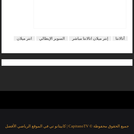
أتالانتا
إنتر ميلان اتالانتا مباشر
السوبر الإيطالي
انتر ميلان
جميع الحقوق محفوظة © CapitanoTV | كابيتانو تي في الموقع الرياضي الأفضل