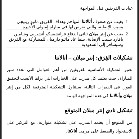
غيابات الفريقين قبل المواجهة
يغيب عن صفوف
أتالانتا
المهاجم وهداف الفريق ماتيو ريتيجي
بسبب الإصابة، والتي تعرض لها في مباراة إمبولي الأخيرة.
يغيب عن
إنتر ميلان
ثنائي الدفاع فرانشيسكو أتشيربي وبنيامين
بافارد بسبب الإصابة، بينما عاد ماتيو دارميان للمشاركة مع الفريق
وسيسافر إلى السعودية.
تشكيلات الفِرَق: إنتر ميلان – أتالانتا
تعتبر التشكيلة الأساسية للفريقين من أهم العوامل التي تحدد سير
المباراة، حيث يعتمد كل مدرب على الخيارات التي يراها الأنسب لتحقيق
الفوز. في الفقرات التالية، سنتناول التشكيلة المتوقعة لكل من
إنتر
ميلان وأتالانتا
في هذه المواجهة الهامة.
تشكيل نادي إنتر ميلان المتوقع
من المتوقع أن يعتمد المدرب على تشكيلة متوازنة، مع التركيز على
الاستحواذ والضغط على مرمى
أتالانتا
.