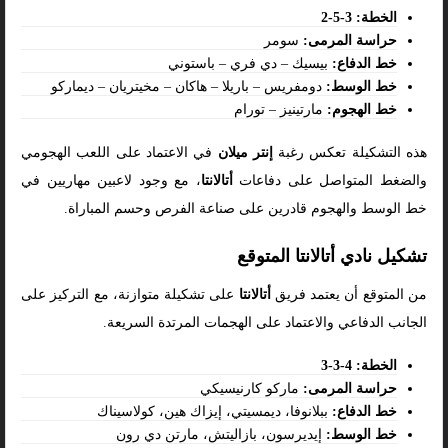
الخطة: 3-5-2
حراسة المرمى:
سومر
خط الدفاع:
بيسيك – دي فري – باستوني
خط الوسط:
دومفريس – باريلا – هاكان – مخيتريان – ديماركو
خط الهجوم:
مارتينيز – تورام
هذه التشكيلة تعكس رغبة
إنتر ميلان
في الاعتماد على اللعب الهجومي
والضغط المتواصل على دفاعات
أتالانتا
، مع وجود لاعبين مهاريين في
خط الوسط والهجوم قادرين على صناعة الفرص وحسم المباراة.
تشكيل نادي أتالانتا المتوقع
من المتوقع أن يعتمد فريق
أتالانتا
على تشكيلة متوازنة، مع التركيز على
الجانب الدفاعي والاعتماد على الهجمات المرتدة السريعة.
الخطة: 4-3-3
حراسة المرمى:
ماركو كارنيسيكي
خط الدفاع:
ببلانوفا، ديمسيتي، إيزاك هين، كولاسيناك
خط الوسط:
إيديرسون، بازاليتش، مارتن دي رون