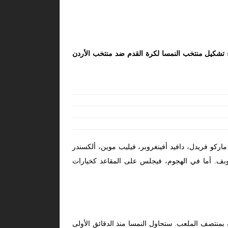
ء
تشكيل منتخب النمسا لكرة القدم ضد منتخب الأردن
اركو فريدل، دافيد أفينغروبر، فيليب موين، ألكسندر
شوبف. أما في الهجوم، فيجلس على المقاعد كخيارات
نتصف الملعب. ستحاول النمسا منذ الدقائق الأولى