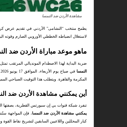
مشاهدة الأردن ضد النمسا
يطمح منتخب “النشامى” الأردني في تقديم عرض كروي 
لاستغلال انضباطه الخططي الأوروبي الصارم وقوته البد
ماهو موعد مباراة الأردن ضد الن
ضربة البداية لهذا الاصطدام المونديالي المرتقب تمث
النمسا
المكرمة والقاهرة. ويتطلب هذا التوقيت الصباحي المميز
أين يمكنني مشاهدة الأردن ضد الن
تنفرد شبكة قنوات بي إن سبورتس القطرية، بصفتها ال
يمكنني مشاهدة الأردن ضد النمسا
كبار المحللين واللاعبين السابقين لتشريح نقاط القوة 