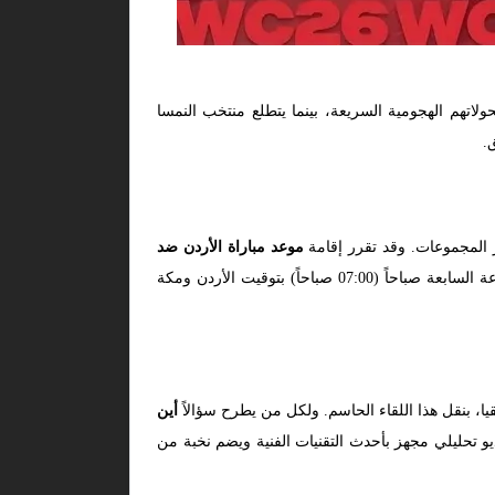
تهم الهجومية السريعة، بينما يتطلع منتخب النمسا
.
ر المجموعات. وقد تقرر إقامة
موعد مباراة الأردن ضد
في صباح يوم الأربعاء، الموافق 17 يونيو 2026. حيث ستنطلق صافرة الحكم الرسمية لتعلن بدء الندية والإثارة في تمام الساعة السابعة صباحاً (07:00 صباحاً) بتوقيت الأردن ومكة
 بنقل هذا اللقاء الحاسم. ولكل من يطرح سؤالاً
أين
ة beIN SPORTS MAX HD1. وسيصاحب البث استوديو تحليلي مجهز بأحدث التقنيات الفنية ويضم نخبة من