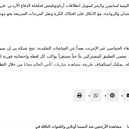
 البينية لسابيتزر ولايمر لتمويل انطلاقات أرناوتوفيتش لخلخلة الدفاع الأردني
دان والروابدة، مع الاتكال على افتكاك الكرة ونقل المرتدات السريعة نحو مو
لقاء الحماسي عبر الإنترنت بعيداً عن الشاشات التقليدية، تتيح شبكة بي إن
يضمن التطبيق للمشتركين بثاً حياً مستقراً يواكب كل لقطة وإحصائية فورية للم
ولة، يمكنك استكشاف
طريقة مشاهدة مباريات كأس العالم مجانا
من خلال التطب
ا
مشاهدة الأرجنتين ضد النمسا أونلاين والقنوات الناقلة في