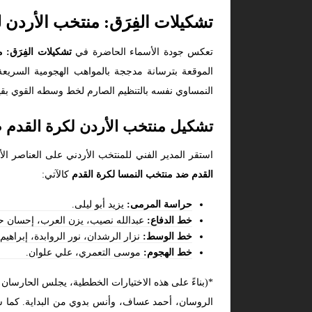
تشكيلات الفِرَق: منتخب الأردن 
تعكس جودة الأسماء الحاضرة في
تشكيلات الفِرَق: 
الموقعة بترسانة مدججة بالمواهب الهجومية السريعة
النمساوي نفسه بالتنظيم الصارم لخط وسطه القوي بقيا
تشكيل منتخب الأردن لكرة القدم 
استقر المدير الفني للمنتخب الأردني على العناصر الأك
القدم ضد منتخب النمسا لكرة القدم
كالآتي:
حراسة المرمى:
يزيد أبو ليلى.
خط الدفاع:
عبدالله نصيب، يزن العرب، إحسان ح
خط الوسط:
نزار الرشدان، نور الروابدة، إبراهيم
خط الهجوم:
موسى التعمري، علي علوان.
*(بناءً على هذه الاختيارات الخططية، يجلس الحارسان 
الروسان، أحمد عساف، وأنس بدوي من البداية. كما 