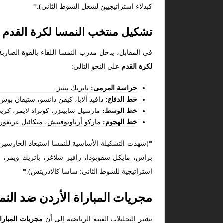
كبدلاء استراتيجيين لشغل الشوط الثاني).*
تشكيل منتخب النمسا لكرة القدم 
في المقابل، يدخل مدرب النمسا اللقاء بالقوة الضارب
لكرة القدم
على النحو التالي:
حراسة المرمى:
باتريك بينتز.
خط الدفاع:
دافيد ألابا، كيفن دانسو، ستيفان بوش،
خط الوسط:
مارسيل سابيتزر، كونراد لايمر، كري
خط الهجوم:
ماركو أرناوتوفيتش، ميكائيل غريغور
*(شهدت التشكيلة الأساسية للنمسا استبعاد الحارسين 
براس، مايكل سفوبودا، زافير شلاغر، باتريك ويمر، 
استراتيجية للشوط الثاني: ساسا كالادزيتش).*
مجريات المباراة الأردن ضد النم
تشير التحليلات الفنية الرياضية إلى أن
مجريات المبارا