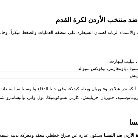
ضد منتخب الأردن لكرة القدم
ة والأسماء الرنانة لضمان السيطرة على منطقة العمليات والضغط مبكراً، وجا
 فيليب لينهارت.
ستوف باومغارتنر، نيكولاس سيوالد.
يتش.
ألكسندر شلاجر وفلوريان ويغله كبدلاء، وفي خط الدفاع والوسط تم استبعاد: م
رومانوشميد، فلوريان جريليتش، كارني تشوكويميكا، بول وانر، وأليساندرو 
سا
ة الأردن ضد النمسا
ستكون عبارة عن صراع خططي معقد ومعركة بدنية عنيفة بم