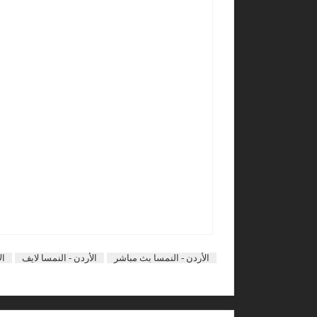
الأردن - النمسا بث مباشر
الأردن - النمسا لايف
ال