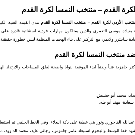
لكرة القدم – منتخب النمسا لكرة القدم
منتخب الأردن لكرة القدم – منتخب النمسا لكرة القدم
مدى القيمة الفنية الك
 بقيادة موسى التعمري والذين يمتلكون مهارات فردية استثنائية قادرة على
دة سابيتزر ولايمر، مع التركيز على بناء الهجمات المنظمة لشن خطورة حقيقية
ضد منتخب النمسا لكرة القدم
ثر جاهزية فنياً وبدنياً لبدء الموقعة بنوايا واضحة لغلق المساحات والارتداد 
داد، محمد أبو حشيش.
 سعادة، مهند أبو طه.
عبدالله الفاخوري ونور بني عطية على دكة البدلاء. وفي الخط الخلفي تم استبعاد
شهد خط الوسط والهجوم استبعاد عامر جاموس، رجائي عايد، محمد الداوود، 