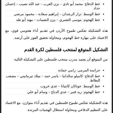
خط الدفاع: محمد أبو نادي – يزن العرب – عبد الله نصيب – إحسان
حداد
خط الوسط: نزار الرشدان – إبراهيم سعادة – محمود مرضي
خط الهجوم: موسى التعمري – يزن النعيمات – مهند أبو طه
هذه التشكيلة تعكس طموح الأردن في تقديم أداء هجومي قوي، مع
الاعتماد على مهارة خط الهجوم، ومحاولة تحقيق الفوز على أرضه.
التشكيل المتوقع لمنتخب فلسطين لكرة القدم
من المتوقع أن يعتمد مدرب منتخب فلسطين على التشكيلة التالية:
حراسة المرمى: رامي حمادة
خط الدفاع: كاميلو سالدانيا – ياسر حمد – ميلاد تيرمانيني – مصعب
البطاط
خط الوسط: جوناثان كانتيانا – عدي خروب
خط الهجوم: زيد قنبر – عدي الدباغ – وسام أبو علي
هذه التشكيلة تعكس طموح فلسطين في تقديم أداء متوازن، مع الاعتماد
على التنظيم الدفاعي ومحاولة استغلال الهجمات المرتدة.