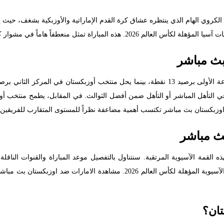
الكروي الهام الذي ينتظره عشاق كرة القدم الإماراتية والأوزبكية بشغف، حي
هاماً في مشوار كلا المنتخبين نحو تحقيق حلم التأهل للمونديال.
بث مباشر
في التأهل المباشر أو التأهل ضمن أفضل الثوالث. في المقابل، يطمح منتخب أوز
زبكستان بث مباشر تكتسب أهمية مضاعفة نظراً للمستوى المتقارب للفريقين وا
ث مباشر
القمة الآسيوية المرتقبة. سنتناول بالتفصيل موعد المباراة والقنوات الناقلة 
تحليل معمق لأهمية هذه المباراة في سياق التصفيات الآسيوية المؤهلة لكأس العالم
تان؟