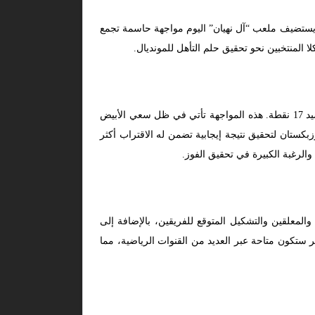
ث يستضيف ملعب “آل نهيان” اليوم مواجهة حاسمة تجمع
يحتل منتخب الإمارات حالياً المركز الثالث في المجموعة الأولى برصيد 13 نقطة، بينما يحل منتخب أوزبكستان في المركز الثاني برصيد 17 نقطة. هذه المواجهة تأتي في ظل سعي الأبيض
بكستان لتحقيق نتيجة إيجابية تضمن له الاقتراب أكثر
لرغبة الكبيرة في تحقيق الفوز.
والمعلقين والتشكيل المتوقع للفريقين، بالإضافة إلى
 2026. مشاهدة الامارات ضد اوزبكستان بث مباشر ستكون متاحة عبر العديد من القنوات الرياضية، مما