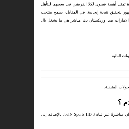
ة تمثل أهمية قصوى لكلا الفريقين في سعيهما للتأهل
لجمهور لتحقيق نتيجة إيجابية. في المقابل، يطمح منتخب
ة الامارات ضد اوزبكستان بث مباشر هي ما يشغل بال
لات المتبقية.
م ؟
تُنقل مباريات تصفيات آسيا المؤهلة لكأس العالم 2026 عبر شبكة قنوات بي إن سبورتس، ويمكنكم متابعة مباراة الإمارات وأوزبكستان مباشرةً عبر قناة beIN Sports HD 3، بالإضافة إلى