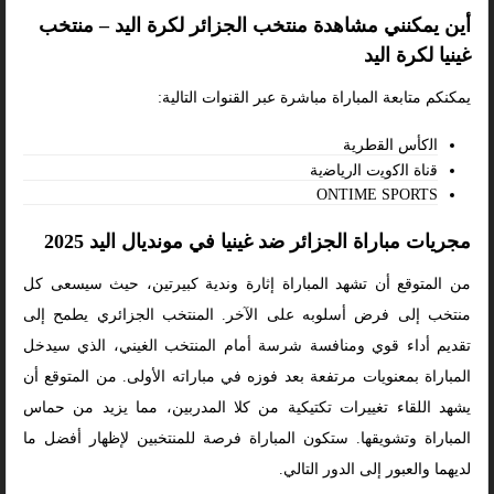
أين يمكنني مشاهدة منتخب الجزائر لكرة اليد – منتخب
غينيا لكرة اليد
يمكنكم متابعة المباراة مباشرة عبر القنوات التالية:
اﻟﻛﺄس اﻟﻘطرﯾﺔ
ﻗﻧﺎة اﻟﻛوﯾت اﻟرﯾﺎﺿﯾﺔ
ONTIME SPORTS
مجريات مباراة الجزائر ضد غينيا في مونديال اليد 2025
من المتوقع أن تشهد المباراة إثارة وندية كبيرتين، حيث سيسعى كل
منتخب إلى فرض أسلوبه على الآخر. المنتخب الجزائري يطمح إلى
تقديم أداء قوي ومنافسة شرسة أمام المنتخب الغيني، الذي سيدخل
المباراة بمعنويات مرتفعة بعد فوزه في مباراته الأولى. من المتوقع أن
يشهد اللقاء تغييرات تكتيكية من كلا المدربين، مما يزيد من حماس
المباراة وتشويقها. ستكون المباراة فرصة للمنتخبين لإظهار أفضل ما
لديهما والعبور إلى الدور التالي.