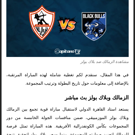
مشاهدة الزمالك ضد بلاك بولز
في هذا المقال، سنقدم لكم تغطية شاملة لهذه المباراة المرتقبة،
بالإضافة إلى معلومات حول تاريخ البطولة وترتيب المجموعة.
الزمالك وبلاك بولز بث مباشر
يستعد استاد القاهرة الدولي لاستقبال مباراة قوية تجمع بين الزمالك
وبلاك بولز الموزمبيقي، ضمن منافسات الجولة الخامسة من دور
المجموعات بكأس الكونفدرالية الأفريقية. هذه المباراة تمثل فرصة
للزمالك لتعزيز صدارته للمجموعة، بينما يسعى بلاك بولز لتحقيق نتيجة