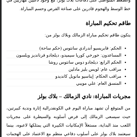
والضغط المتواصل على دفاعات بلاك بولز، مع وجود لاعبين مهاريين في
خط الوسط والهجوم قادرين على صناعة الفرص وحسم المباراة.
طاقم تحكيم المباراة
يتكون طاقم تحكيم مباراة الزمالك وبلاك بولز من:
الحكم: فابريسيو أندرادي سانتوس (حكم ساحة)
المساعدون: خورخي كوريا سيميدو، ديلجادو فرنانديز ويلسون
الحكم الرابع: ديلجادو دوس سانتوس روشا
مراقب عام: لويس بليز مادلين
مراقب الحكام: إيناسيو مانويل كانديدو
المنسق العام: علي مويبي
مجريات المباراة: نادي الزمالك – بلاك بولز
من المتوقع أن تشهد مباراة اليوم في الكونفدرالية إثارة وندية كبيرتين،
حيث سيسعى الزمالك إلى فرض أسلوبه والسيطرة على مجريات
اللعب منذ البداية، مستغلاً الإمكانيات الكبيرة التي يمتلكها لاعبوه، بينما
سيعتمد بلاك بولز على أسلوب دفاعي منظم مع الاعتماد على الهجمات