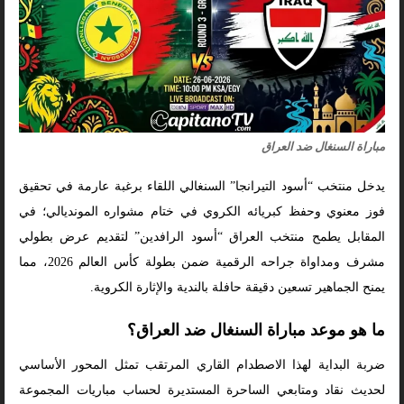
مباراة السنغال ضد العراق
يدخل منتخب “أسود التيرانجا” السنغالي اللقاء برغبة عارمة في تحقيق
فوز معنوي وحفظ كبريائه الكروي في ختام مشواره المونديالي؛ في
المقابل يطمح منتخب العراق “أسود الرافدين” لتقديم عرض بطولي
مشرف ومداواة جراحه الرقمية ضمن بطولة كأس العالم 2026، مما
يمنح الجماهير تسعين دقيقة حافلة بالندية والإثارة الكروية.
ما هو موعد مباراة السنغال ضد العراق؟
ضربة البداية لهذا الاصطدام القاري المرتقب تمثل المحور الأساسي
لحديث نقاد ومتابعي الساحرة المستديرة لحساب مباريات المجموعة