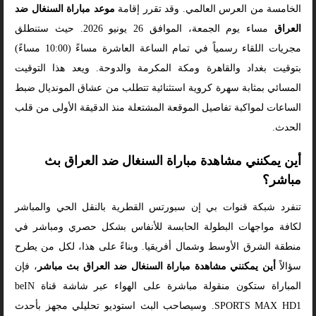
الخامسة من العرس العالمي. وقد تقرر إقامة
موعد مباراة السنغال ضد
العراق
مساء يوم الجمعة، الموافق 26 يونيو 2026. حيث ستنطلق
مجريات اللقاء رسمياً في تمام الساعة العاشرة مساءً (10:00 مساءً)
بتوقيت بغداد والقاهرة ومكة المكرمة والدوحة. ويعد هذا التوقيت
المسائي بمثابة سهرة كروية استثنائية تتطلب من عشاق المونديال ضبط
الساعات لمواكبة تفاصيل الموقعة المشتعلة منذ الدقيقة الأولى من قلب
الحدث.
أين يمكنني مشاهدة مباراة السنغال ضد العراق بث
مباشر؟
تنفرد شبكة قنوات بي إن سبورتس القطرية بالنقل الحي والمباشر
لكافة مواجهات البطولة الحابسة للأنفاس بشكل حصري ومباشر في
منطقة الشرق الأوسط وشمال أفريقيا. وبناءً على هذا، لكل من يطرح
سؤالاً
أين يمكنني مشاهدة مباراة السنغال ضد العراق بث مباشر
، فإن
المباراة ستكون منقولة مباشرة على الهواء عبر شاشة قناة beIN
SPORTS MAX HD1. وسيصاحب البث استوديو تحليلي مجهز بأحدث