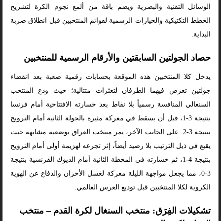
الوسائل التقنية والبصرية ويضم باقة من ألمع نجوم الكرة لتشريح
الخطط التكتيكية والخيارات الرسمية لقوائم المنتخبين قبل انطلاق ضربة
البداية.
حصاد الجولتين السابقتين والأرقام الرسمية للمنتخبين
يدخل كلا المنتخبين هذه الموقعة بحسابات رقمية صعبة بعد انقضاء
جولتين تعرض فيهما الطرفان لتعثرات متتالية؛ حيث ودع المنتخب
السنغالي المنافسة رسمياً بلا نقاط بعد خسارته الافتتاحية أمام فرنسا
بنتيجة 3-1، قبل أن يسقط في معركة مثيرة بالجولة الثانية أمام النرويج
بنتيجة 3-2. على الجانب الآخر، يمر منتخب العراق بوضعية مشابهة حيث
يقبع في ذيل الترتيب بلا رصيد أيضاً، إثر تجرعه لهزيمة أولى أمام النرويج
بنتيجة 4-1، ثم خسارته في المحطة الثانية أمام الديوك الفرنسية بنتيجة
3-0، مما يجعل مواجهة الليلة معركة لغسل الأحزان والدفاع عن الهوية
الكروية لكلا المنتخبين قبل توديع العرس العالمي.
تشكيلات الفِرَق: منتخب السنغال لكرة القدم – منتخب