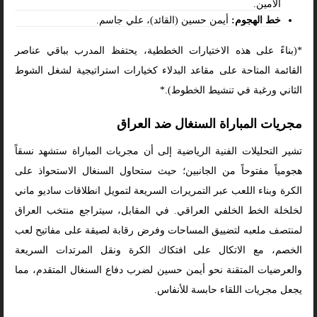
الأمين.
خط الهجوم:
أيمن حسين (القائد)، علي جاسم.
*(بناءً على هذه الاختيارات الخططية، يحتفظ المدرب بباقي عناصر
القائمة المتاحة على مقاعد البدلاء كخيارات استراتيجية لشغل الشوط
الثاني ورغبة في تنشيط الخطوط).*
مجريات المباراة السنغال ضد العراق
تشير التحليلات الفنية الرياضية إلى أن مجريات المباراة ستشهد نسقاً
هجومياً مفتوحاً من الجانبين؛ حيث ستحاول السنغال الاستحواذ على
الكرة وبناء اللعب عبر التمريرات السريعة لتمويل انطلاقات ساديو ماني
لخلخلة الخط الخلفي العراقي. في المقابل، سيتراجع منتخب العراق
لمنتصف ملعبه لتضييق المساحات وفرض رقابة لصيقة على مفاتيح لعب
الخصم، مع الاتكال على افتكاك الكرة ونقل المرتدات السريعة
والعرضيات المتقنة نحو أيمن حسين لضرب دفاع السنغال المتقدم، مما
يجعل مجريات اللقاء حابسة للأنفاس.