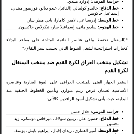
حراسة المرمى:
إدوارد ميندي.
خط الدفاع:
خاليدو كوليبالي (القائد)، عبدو ديالو، فوريموز ميندي،
إسماعيل جاكوبس.
خط الوسط:
إدريسا غي، لامين كامارا، بابي مطر سار.
خط الهجوم:
ساديو ماني، إسماعيلا سار، نيكولاس جاكسون.
*(السنغال تحتفظ بباقي عناصر القائمة المتاحة على مقاعد البدلاء
كخيارات استراتيجية لشغل الشوط الثاني بحسب سير اللقاء).*
تشكيل منتخب العراق لكرة القدم ضد منتخب السنغال
لكرة القدم
استقر الجهاز الفني للمنتخب العراقي على القوة الضاربة وعناصره
الأساسية لضمان فرض ريتم متوازن وتأمين الخطوط الخلفية منذ
البداية، حيث يأتي تشكيل أسود الرافدين كالآتي:
حراسة المرمى:
جلال حسن.
خط الدفاع:
حسين علي، ريبين سولاقا، ميرخاس دوسكي، زيد
تحسين.
خط الوسط:
أمير العماري، زيدان إقبال، إبراهيم بايش، يوسف