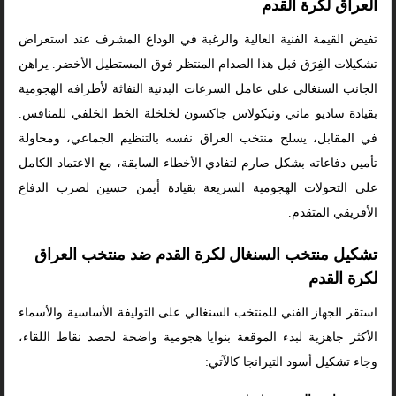
العراق لكرة القدم
تفيض القيمة الفنية العالية والرغبة في الوداع المشرف عند استعراض
تشكيلات الفِرَق قبل هذا الصدام المنتظر فوق المستطيل الأخضر. يراهن
الجانب السنغالي على عامل السرعات البدنية النفاثة لأطرافه الهجومية
بقيادة ساديو ماني ونيكولاس جاكسون لخلخلة الخط الخلفي للمنافس.
في المقابل، يسلح منتخب العراق نفسه بالتنظيم الجماعي، ومحاولة
تأمين دفاعاته بشكل صارم لتفادي الأخطاء السابقة، مع الاعتماد الكامل
على التحولات الهجومية السريعة بقيادة أيمن حسين لضرب الدفاع
الأفريقي المتقدم.
تشكيل منتخب السنغال لكرة القدم ضد منتخب العراق
لكرة القدم
استقر الجهاز الفني للمنتخب السنغالي على التوليفة الأساسية والأسماء
الأكثر جاهزية لبدء الموقعة بنوايا هجومية واضحة لحصد نقاط اللقاء،
وجاء تشكيل أسود التيرانجا كالآتي: