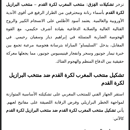
تزخر
تشكيلات الفِرَق: منتخب المغرب لكرة القدم – منتخب البرازيل
لكرة القدم
بأسماء رنانة ومحترفين من الطراز الرفيع في أقوى الأندية
الأوروبية والعالمية. يعتمد أسود الأطلس على الانسجام الكبير والروح
القتالية العالية والصلابة الدفاعية بقيادة أشرف حكيمي، مع القوة
الهجومية الضاربة المتمثلة في إبراهيم دياز وسفيان رحيمي. في
المقابل، يدخل “السليساو” المباراة بترسانة هجومية مرعبة تجمع بين
خبرة نيمار جونيور وسحر وانفجار فينيسيوس جونيور، مما يجعلها معركة
حقيقية بين الدفاع المنظم والهجوم الفتاك.
تشكيل منتخب المغرب لكرة القدم ضد منتخب البرازيل
لكرة القدم
استقر الجهاز الفني للمنتخب المغربي على تشكيلته الأساسية المتوازنة
لمواجهة الخطر البرازيلي وفرض الرقابة اللصيقة على مفاتيح لعبهم.
يأتي
تشكيل منتخب المغرب لكرة القدم ضد منتخب البرازيل لكرة القدم
كالآتي: