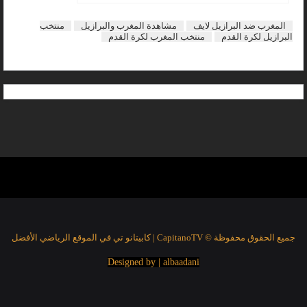
المغرب ضد البرازيل لايف
مشاهدة المغرب والبرازيل
منتخب
البرازيل لكرة القدم
منتخب المغرب لكرة القدم
جميع الحقوق محفوظة © CapitanoTV | كابيتانو تي في الموقع الرياضي الأفضل
Designed by | albaadani