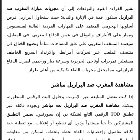
تشير القراءة الفنية والتوقعات إلى أن
مجريات مباراة المغرب ضد
البرازيل
ستكون قمة في الإثارة والندية؛ حيث ستحاول البرازيل فرض
أسلوبها الهجومي المعتمد على المهارات الفردية العالية لفينيسيوس
ونيمار على الأطراف والتوغل في عمق الدفاع المغربي. في المقابل،
سيعتمد المنتخب المغربي على غلق المساحات تماماً وتضييع الخناق في
منتصف الملعب عبر تحركات أمرابط، والارتداد السريع الخاطف
مستغلين تمريرات أوناحي الحريرية وسرعة دياز ورحيمي لضرب الدفاع
البرازيلي، مما يجعل مجريات اللقاء تكتيكية من أعلى طراز.
مشاهدة المغرب ضد البرازيل مباشر
إذا كنت تفضل المتابعة عبر الإنترنت وحلول البث الرقمي المتطورة،
يمكنك
مشاهدة المغرب ضد البرازيل بث مباشر
وبجودة فائقة عبر
تطبيق TOD الرقمي التابع لشبكة بي إن سبورتس
. يضمن التطبيق
للمشتركين بثاً حياً مستقراً ودون أي تقطيع أو إعلانات، مع تغطية حية
لكافة تفاصيل وإحصائيات اللقاء لحظة بلحظة، لتتمكن من معايشة