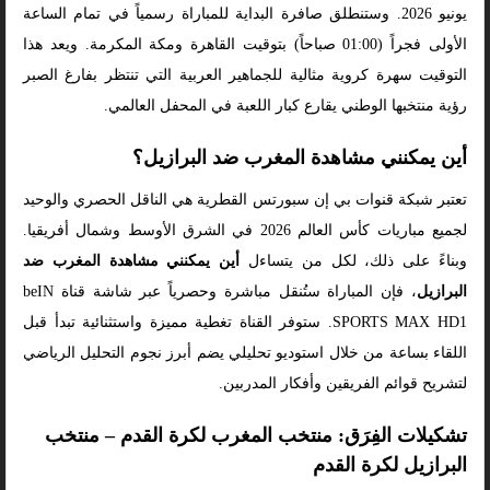
يونيو 2026. وستنطلق صافرة البداية للمباراة رسمياً في تمام الساعة
الأولى فجراً (01:00 صباحاً) بتوقيت القاهرة ومكة المكرمة. ويعد هذا
التوقيت سهرة كروية مثالية للجماهير العربية التي تنتظر بفارغ الصبر
رؤية منتخبها الوطني يقارع كبار اللعبة في المحفل العالمي.
أين يمكنني مشاهدة المغرب ضد البرازيل؟
تعتبر شبكة قنوات بي إن سبورتس القطرية هي الناقل الحصري والوحيد
لجميع مباريات كأس العالم 2026 في الشرق الأوسط وشمال أفريقيا.
وبناءً على ذلك، لكل من يتساءل
أين يمكنني مشاهدة المغرب ضد
البرازيل
، فإن المباراة ستُنقل مباشرة وحصرياً عبر شاشة قناة beIN
SPORTS MAX HD1. ستوفر القناة تغطية مميزة واستثنائية تبدأ قبل
اللقاء بساعة من خلال استوديو تحليلي يضم أبرز نجوم التحليل الرياضي
لتشريح قوائم الفريقين وأفكار المدربين.
تشكيلات الفِرَق: منتخب المغرب لكرة القدم – منتخب
البرازيل لكرة القدم