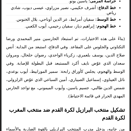
حراسة المرمى:
ياسين بونو.
خط الدفاع:
أشرف حكيمي، نصير مزراوي، عيسى ديوب، شادي
رياض.
خط الوسط:
سفيان أمرابط، عز الدين أوناحي، بلال الخنوس.
خط الهجوم:
إبراهيم دياز، سفيان رحيمي، أيوب الكعبي.
(بناءً على هذه الاختيارات، تم استبعاد الحارسين منير المحمدي ورضا
التكناوتي والجلوس على المقاعد. وفي الدفاع، استبعد من البداية: أنس
صلاح الدين، يوسف بلعمري، زكرياء الواحدي، رضوان حلحال، ومروان
سعدان الذي عوّض نايف أكرد المستبعد قبل البطولة للإصابة. وفي
الوسط والهجوم، يجلس كأوراق رابحة: سمير المورابيط، أيوب بوعدي،
نائل العيناوي، إسماعيل الصيباري، أمين السباعي الذي عوّض الزلزولي،
شمس الدين طالبي، جسيم ياسين، وأيوب الميموني، مع تواجد الحارس
المهدي الحرار في قائمة الاحتياط).
تشكيل منتخب البرازيل لكرة القدم ضد منتخب المغرب
لكرة القدم
من جانبه، يدخل مدرب المنتخب البرازيلي بالقوة الضاربة والأسماء