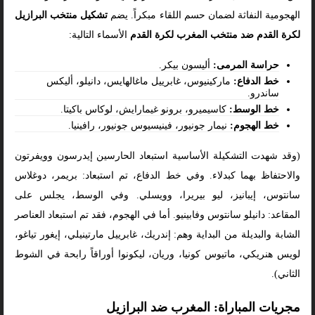
الهجومية النفاثة لضمان حسم اللقاء مبكراً. يضم
تشكيل منتخب البرازيل
لكرة القدم ضد منتخب المغرب لكرة القدم
الأسماء التالية:
حراسة المرمى:
أليسون بيكر.
خط الدفاع:
ماركينيوس، غابرييل ماغالهايس، دانيلو، أليكس
ساندرو.
خط الوسط:
كاسيميرو، برونو غيمارايش، لوكاس باكيتا.
خط الهجوم:
نيمار جونيور، فينيسيوس جونيور، رافينيا.
(وقد شهدت التشكيلة الأساسية استبعاد الحارسين إيدرسون وويفرتون
والاحتفاظ بهما كبدلاء. وفي خط الدفاع، تم استبعاد: بريمر، دوغلاس
سانتوس، إيبانيز، ليو بيريرا، وويسلي. وفي الوسط، يجلس على
المقاعد: دانيلو سانتوس وفابينيو. أما في الهجوم، فقد تم استبعاد العناصر
الشابة والبديلة من البداية وهم: إندريك، غابرييل مارتينيلي، إيغور تياغو،
لويس هنريكي، ماتيوس كونيا، وريان، ليكونوا أوراقاً رابحة في الشوط
الثاني).
مجريات المباراة: المغرب ضد البرازيل