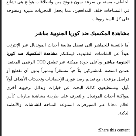
الخاطف، مستغلين سرعة سون هيونج مين وانطلاقات هوانج هي تشانغ
في المساحات خلف المدافعين، مما يجعل المجريات مثيرة ومفتوحة
على كل السيناريوهات.
مشاهدة المكسيك ضد كوريا الجنوبية مباشر
أما بالنسبة للجماهير التي تفضل متابعة أحداث المونديال عبر الإنترنت
بعيداً عن الشاشات التقليدية، فيمكنكم
مشاهدة المكسيك ضد كوريا
الجنوبية مباشر
وبأعلى جودة ممكنة عبر تطبيق
TOD
الرقمي المعتمد.
تضمن المنصة للمشتركين بثاً حياً مستقراً ومميزاً بدون أي تقطيع أو
فواصل مزعجة، مع تقديم رصد فوري للإحصائيات وتحديثات الأهداف أولاً
بأول. وتستطيعون كذلك البحث عن خيارات وبدائل ترفيهية أخرى
لمواكبة أحداث المونديال والتعرف على
طريقة مشاهدة مباريات كأس
العالم مجانا
عبر السيرفرات المتنوعة المتاحة للشاشات والأنظمة
الذكية.
Share this content: