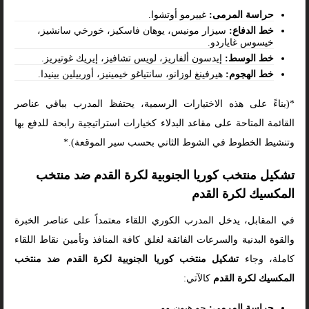
حراسة المرمى:
غييرمو أوتشوا.
خط الدفاع:
سيزار مونيس، يوهان فاسكيز، خورخي سانشيز،
خيسوس غاياردو.
خط الوسط:
إيدسون ألفاريز، لويس تشافيز، إيريك غوتيريز.
خط الهجوم:
هيرفينغ لوزانو، سانتياغو خيمينيز، أوربيلين بينيدا.
*(بناءً على هذه الاختيارات الرسمية، يحتفظ المدرب بباقي عناصر
القائمة المتاحة على مقاعد البدلاء كخيارات استراتيجية رابحة للدفع بها
وتنشيط الخطوط في الشوط الثاني بحسب سير الموقعة).*
تشكيل منتخب كوريا الجنوبية لكرة القدم ضد منتخب
المكسيك لكرة القدم
في المقابل، يدخل المدرب الكوري اللقاء معتمداً على عناصر الخبرة
والقوة البدنية والسرعات الفائقة لغلق كافة المنافذ وتأمين نقاط اللقاء
كاملة، وجاء
تشكيل منتخب كوريا الجنوبية لكرة القدم ضد منتخب
المكسيك لكرة القدم
كالآتي:
حراسة المرمى:
جو هيون وو.