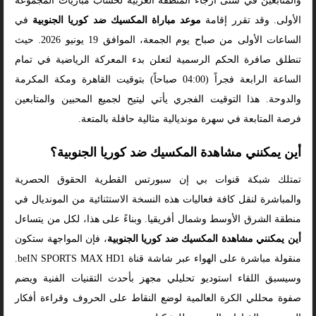
والمتابعين في شتى أرجاء المنطقة العربية لحساب مباريات المجموعة
الأولى. وقد تقرر إقامة
موعد مباراة المكسيك ضد كوريا الجنوبية
في
الساعات الأولى من صباح يوم الجمعة، الموافق 19 يونيو 2026. حيث
تنطلق صافرة الحكم الرسمية لتعلن بدء المعركة الرياضية في تمام
الساعة الرابعة فجراً (04:00 صباحاً) بتوقيت القاهرة ومكة المكرمة
والدوحة. هذا التوقيت الفجري يأتي ليتيح لجميع المحبين والمتابعين
فرصة المتابعة في سهرة مونديالية مثالية حافلة بالمتعة.
أين يمكنني مشاهدة المكسيك ضد كوريا الجنوبية؟
تمتلك شبكة قنوات بي إن سبورتس القطرية الحقوق الحصرية
والمباشرة لنقل كافة فعاليات هذه النسخة الاستثنائية من المونديال في
منطقة الشرق الأوسط وشمال أفريقيا. وبناءً على هذا، لكل من يتساءل
أين يمكنني مشاهدة المكسيك ضد كوريا الجنوبية
، فإن المواجهة ستكون
منقولة مباشرة على الهواء عبر شاشة قناة beIN SPORTS MAX HD1.
وسيسبق اللقاء استوديو تحليلي مجهز بأحدث التقنيات الفنية ويضم
صفوة محللي الكرة العالمية لوضع النقاط على الحروف وقراءة أفكار