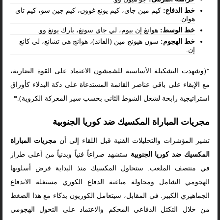
خط الدفاع:
كيم مين جاي، كيم يونغ غوون، كيم جين سو، كيم تاي
هوان.
خط الوسط:
هوانغ إن بيوم، لي جاي سونغ، بارك يونغ وو.
خط الهجوم:
سون هيونج مين (القائد)، هوانج هي تشانغ، لي كانغ
إن.
*(وشهدت التشكيلة الأساسية للشمشون الاعتماد على القوة الضاربة،
مع الإبقاء على باقي عناصر القائمة المستدعاة على دكة البدلاء كأوراق
استراتيجية رابحة لشغل الشوط الثاني بحسب سير المعركة الكروية).*
مجريات المباراة المكسيك ضد كوريا الجنوبية
تشير المؤشرات والتحليلات الفنية قبل اللقاء إلى أن
مجريات المباراة
المكسيك ضد كوريا الجنوبية
ستشهد صراعاً فنياً وبدنياً من أعلى طراز
في منتصف الملعب. ستحاول المكسيك منذ البداية فرض أسلوبها
الهجومي الشامل ومحاولة مباغتة الدفاع الكوري مستغلة الاندفاع
الجماهيري الكبير. في المقابل، سيتعامل الكوريون بذكاء مع هذا الضغط
من خلال التكتل الدفاعي المحكم والاعتماد على التحول الهجومي