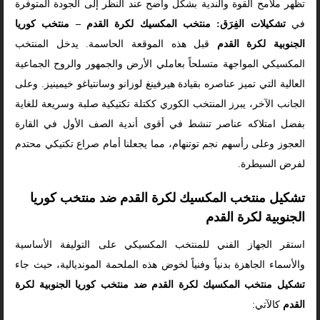
تظهر ملامح القوة والندية بشكل واضح عند النظر إلى الجودة المتوفرة
في
تشكيلات الفِرَق: منتخب المكسيك لكرة القدم – منتخب كوريا
الجنوبية لكرة القدم
قبل هذه الموقعة الحاسمة. يدخل المنتخب
المكسيكي المواجهة متسلحاً بعاملي الأرض والجمهور والروح الجماعية
العالية التي تميز عناصره بقيادة هيرفينغ لوزانو وسانتياغو خيمينيز. وعلى
الجانب الآخر، يبرز المنتخب الكوري ككتلة تكتيكية صلبة وسريعة للغاية
بفضل امتلاكه عناصر تنشط في أقوى أندية الصف الأول في القارة
العجوز وعلى رأسهم نجم توتنهام، مما يجعلنا أمام صراع تكتيكي محتدم
لفرض السيطرة.
تشكيل منتخب المكسيك لكرة القدم ضد منتخب كوريا
الجنوبية لكرة القدم
استقر الجهاز الفني للمنتخب المكسيكي على التوليفة الأساسية
والأسماء الجاهزة بدنياً وفنياً لخوض هذه الملحمة المونديالية، حيث جاء
تشكيل منتخب المكسيك لكرة القدم ضد منتخب كوريا الجنوبية لكرة
القدم
كالآتي: