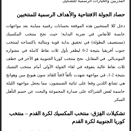
المدربين والخيارات الرسمية للتشكيل.
حصاد الجولة الافتتاحية والأهداف الرسمية للمنتخبين
دخل كلا المنتخبين هذه الموقعة بحسابات رقمية متباينة بعد مواجهات
حابسة للأنفاس في ضربة البداية؛ حيث نجح منتخب المكسيك
(مستضيف البطولة) في تحقيق بداية قوية ومثالية باكتساحه لمنتخب
جنوب أفريقيا بنتيجة 2-0 ليظفر بأول ثلاث نقاط كاملة في مشواره
المونديالي. في المقابل، نجح منتخب كوريا الجنوبية هو الآخر في خطف
ثلاث نقاط غالية بتفوقه في لقاء الجولة الأولى أمام منتخب التشيك
بنتيجة 2-1، في مواجهة شهدت تألقاً لافتاً للقائد سون هيونج مين وهوانج
هي تشانغ اللذين وقعا على ثنائية الشمشون، مما يجعل مواجهة الليلة
حاسمة لفض الشراكة على صدارة المجموعة والبحث عن حسم التأهل
المبكر.
تشكيلات الفِرَق: منتخب المكسيك لكرة القدم – منتخب
كوريا الجنوبية لكرة القدم