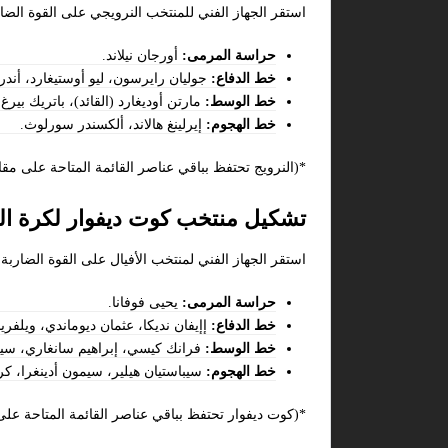
استقر الجهاز الفني للمنتخب النرويجي على القوة الضا
حراسة المرمى:
أورجان نيلاند.
خط الدفاع:
جوليان رايرسون، ليو أوستيغارد، أند
خط الوسط:
مارتن أوديغارد (القائد)، باتريك بيرغ
خط الهجوم:
إيرلينغ هالاند، ألكسندر سورلوث.
*(النرويج تحتفظ بباقي عناصر القائمة المتاحة على مق
تشكيل منتخب كوت ديفوار لكرة ال
استقر الجهاز الفني لمنتخب الأفيال على القوة الضارب
حراسة المرمى:
يحيى فوفانا.
خط الدفاع:
إإيفان نديكا، عثمان ديوماندي، ويلفري
خط الوسط:
فرانك كيسي، إبراهيم سانغاري، سيكو
خط الهجوم:
سيباستيان هيلير، سيمون أدينغرا، كر
*(كوت ديفوار تحتفظ بباقي عناصر القائمة المتاحة عل