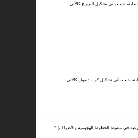
داية، حيث يأتي تشكيل النرويج كالآتي:
ية، حيث يأتي تشكيل كوت ديفوار كالآتي:
ورغبة في تنشيط الخطوط الهجومية والأطراف).*