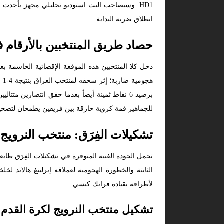
HD1. وسيصاحب البث استوديو تحليلي مجهز بأحدث 
انطلاق ضربة البداية.
حصاد طريق المنتخبين بالأرقام
للجماهير قمة كروية حارقة بين فريقين يطمحان لتصحيح 
تشكيلات الفِرَق: منتخب النرويج
تحمل الجودة الفنية المتوفرة في تشكيلات الفِرَق طاب
الثابتة والخطورة الهجومية لعملاقه إيرلينغ هالاند ل
لأطرافه بقيادة فرانك كيسي.
تشكيل منتخب النرويج لكرة القدم