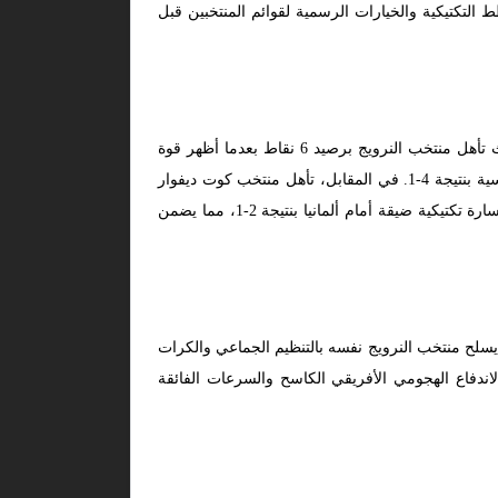
لتكتيكية والخيارات الرسمية لقوائم المنتخبين قبل
دخل كلا المنتخبين هذه الموقعة الإقصائية الحاسمة بعد مشوار حافل بالتقلبات الرقمية والمستويات القوية في دور المجموعات؛ حيث تأهل منتخب النرويج برصيد 6 نقاط بعدما أظهر قوة
هجومية ضاربة؛ إثر سحقه لمنتخب العراق بنتيجة 4-1 وفوزه المثير على السنغال بنتيجة 3-2، وتجرع خسارة وحيدة أمام الديوك الفرنسية بنتيجة 4-1. في المقابل، تأهل منتخب كوت ديفوار
برصيد 6 نقاط ثمينة أيضاً بعدما حقق انتصارين متتاليين؛ إثر تغلبه على الإكوادور بنتيجة 1-0 ثم سحقه لكوراساو بنتيجة 2-0، وتلقى خسارة تكتيكية ضيقة أمام ألمانيا بنتيجة 2-1، مما يضمن
 يسلح منتخب النرويج نفسه بالتنظيم الجماعي والكرات
الاندفاع الهجومي الأفريقي الكاسح والسرعات الفائقة