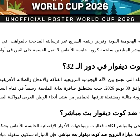
هجومية القوية وفرض ريتمه السريع عبر ترسانته المدججة بالمواهب؛ في المقا
ا يبشر المتابعين بملحمة كروية حابسة للأنفاس لا تقبل القسمة على اثنين في أول
 ديفوار في دور الـ 32؟
 التي تجمع بين الآلة الهجومية النرويجية الفتاكة والاندفاع والصلابة الأفريق
ة مثالية ومشتعلة تترقبها الجماهير من شتى أنحاء الوطن العربي لمواكبة الصدا
ج ضد كوت ديفوار بث مباشر؟
حي والمباشر لكافة فعاليات ومواجهات الأدوار الإقصائية الحابسة للأنفاس 
دة مباراة النرويج ضد كوت ديفوار بث مباشر