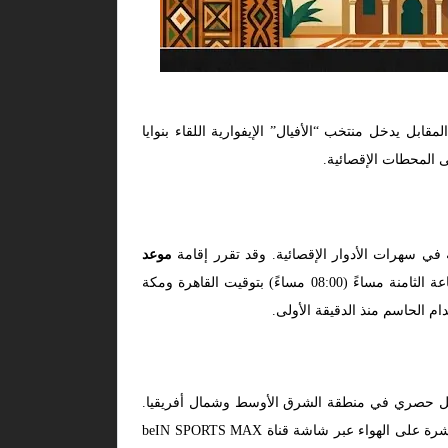
بل يدخل منتخب “الأفيال” الإيفوارية اللقاء بنوايا
ى المحطات الإقصائية.
ية في سهرات الأدوار الإقصائية. وقد تقرر إقامة
موعد
مساء يوم الثلاثاء، الموافق 30 يونيو 2026. حيث ستنطلق صافرة بداية الملحمة رسمياً في تمام الساعة الثامنة مساءً (08:00 مساءً) بتوقيت القاهرة ومكة
م الحاسم منذ الدقيقة الأولى.
بشكل حصري في منطقة الشرق الأوسط وشمال أفريقيا.
، فإن المباراة ستكون منقولة مباشرة على الهواء عبر شاشة قناة beIN SPORTS MAX