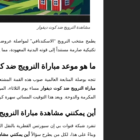
مشاهدة النرويج ضد كوت ديفوار
يطمح منتخب النرويج “الاسكندنافي” لمواصلة عروضه ال
تكتيكية صارمة مستنداً إلى قوته البدنية المعهودة، مم
ما هو موعد مباراة النرويج ضد كوت
تتجه بوصلة المتابعة العالمية صوب هذه القمة المشتعلة
مباراة النرويج ضد كوت ديفوار
المكرمة والدوحة. ويعد هذا التوقيت المسائي سهرة كروي
أين يمكنني مشاهدة مباراة النروي
تنفرد شبكة قنوات بي إن سبورتس القطرية بالنقل ال
وبناءً على هذا، لكل من يطرح سؤالاً
أين يمكنني مشاه