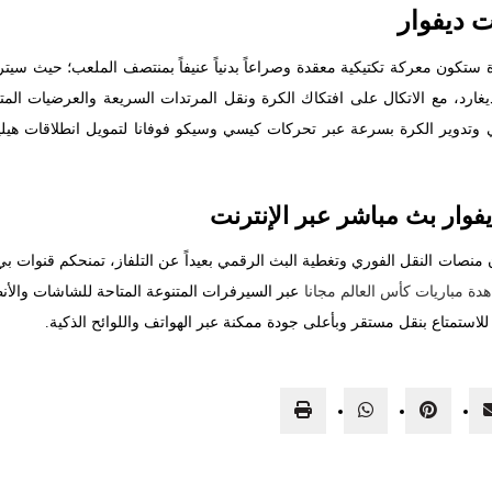
ت ديفوار
راة ستكون معركة تكتيكية معقدة وصراعاً بدنياً عنيفاً بمنتصف الملعب؛ حيث س
رد، مع الاتكال على افتكاك الكرة ونقل المرتدات السريعة والعرضيات المتق
تدوير الكرة بسرعة عبر تحركات كيسي وسيكو فوفانا لتمويل انطلاقات هيلير
فوار بث مباشر عبر الإنترنت
منصات النقل الفوري وتغطية البث الرقمي بعيداً عن التلفاز، تمنحكم قنوات ب
ة مباريات كأس العالم مجانا
عبر السيرفرات المتنوعة المتاحة للشاشات والأنظم
لاستمتاع بنقل مستقر وبأعلى جودة ممكنة عبر الهواتف واللوائح الذكية.