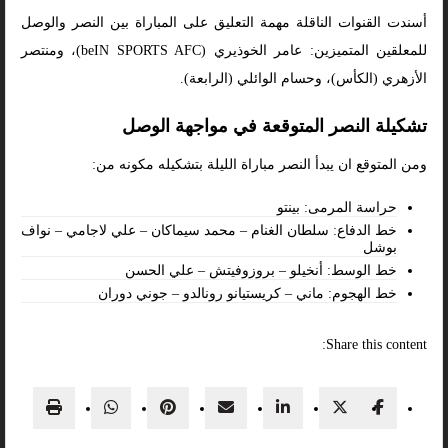
أسندت القنوات الناقلة مهمة التعليق على المباراة بين النصر والوصل
للمعلقين المتميزين: عامر الخوذيري (beIN SPORTS AFC)، ومنتصر
الأزهري (الكأس)، وحسام الوائلي (الرابعة).
تشكيلة النصر المتوقعة في مواجهة الوصل
ومن المتوقع ان يبدأ النصر مباراة الليلة بتشكيله مكونه من:
حراسة المرمى: بينتو
خط الدفاع: سلطان الغنام – محمد سيماكان – علي لاجامي – نواف
بوشل
خط الوسط: أنخيلو – بروزوفيتش – علي الحسن
خط الهجوم: ماني – كريستيانو رونالدو – جوني دوران
Share this content: