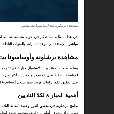
مشاهدة برشلونة ضد أوساسونا بث مباشر
في هذا المقال، سنأخذكم في جولة تحليلية شاملة لم
مباشر
، بالإضافة إلى موعد المباراة، والقنوات الناقلة
مشاهدة برشلونة وأوساسونا بث
يستعد ملعب “مونتجويك” لاستقبال مباراة قوية تجمع 
لمواصلة الضغط على المتصدر والاقتراب أكثر من حسم 
على تحقيق الفوز وإثبات قوته، بينما يسعى أوساسونا لت
أهمية المباراة لكلا الناديين
يطمح برشلونة في تحقيق الفوز وحصد النقاط الثلاث،
تقديم أداء مشرف أمام برشلونة، وتحقيق نتيجة إيجابي