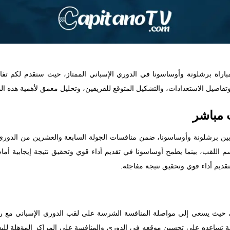
باراة برشلونة وأوساسونا في الدوري الإسباني الممتاز، حيث سنقدم لكم ت
، وتفاصيل الاستعدادات، والتشكيل المتوقع للفريقين، وتحليل معمق لأهمية هذه ال
 مباشر
بين برشلونة وأوساسونا، ضمن منافسات الجولة السابعة والعشرين من الدوري ال
اللقب، بينما يطمح أوساسونا في تقديم أداء قوي وتحقيق نتيجة إيجابية أمام 
قديم أداء قوي وتحقيق نتيجة مفاجئة.
 حيث يسعى إلى مواصلة المنافسة الشرسة على لقب الدوري الإسباني مع ريال
ة تساعده على تحسين موقعه في الدوري والمنافسة على المراكز المؤهلة للبطول