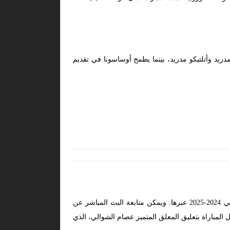
يد وأتلتيكو مدريد، بينما يطمح أوساسونا في تقديم
تُذاع مباريات الدوري الإسباني عبر شبكة قنوات بي إن سبورتس، لذا يمكنك مشاهدة مباراة برشلونة وأوساسونا في الدوري الإسباني 2024-2025 عبرها. ويمكن متابعة البث المباشر عن
ام خدمة Nord VPN. وستقوم قنوات بي إن سبورتس بنقل المباراة بتعليق المعلق المتميز عصام الشوالي، الذي