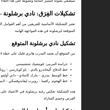
سيضفي بصوته المميز حماسًا وتشويقًا على هذا اللقاء ا
تشكيلات الفِرَق: نادي برشلونة 
تعتبر التشكيلة الأساسية للفريقين من أهم العوامل ال
المتوقعة لبرشلونة في هذه المواجهة الهامة.
تشكيل نادي برشلونة المتوقع
من المتوقع أن يعتمد المدرب هانزي فليك على خطة 4-3-3، مع التركيز على الاستحواذ والضغط على مرمى أوساسونا.
حراسة المرمى: فويتشيك شتشيسني
خط الدفاع: أليخاندرو بالدي – باو كوبارسي – رون
خط الوسط: بيدري – مارك كاسادو – داني أولمو
خط الهجوم: رافينيا – روبرت ليفاندوفسكي – لامي
هذه التشكيلة تعكس رغبة برشلونة في الاعتماد على
الفرص وحسم المباراة.