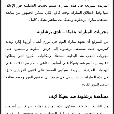
المرتدة السريعة في هذه المباراة. سيتم تحديث التشكيلة فور الإعلان
عنها وقبل انطلاق المباراة بوقت كافٍ، لكي يتمكن الجمهور من متابعة
مشاهدة مباراة برشلونة وبنفيكا بث مباشر بشكل كامل.
مجريات المباراة: بنفيكا – نادي برشلونة
من المتوقع أن تشهد مباراة اليوم في دوري أبطال أوروبا إثارة وندية
كبيرتين، حيث سيسعى برشلونة إلى فرض أسلوبه والسيطرة على
مجريات اللعب منذ البداية، مستغلاً الإمكانيات الكبيرة التي يمتلكها
لاعبوه، بينما سيعتمد بنفيكا على أسلوب دفاعي منظم مع الاعتماد على
الهجمات المرتدة السريعة. سيكون الضغط على لاعبي الفريقين كبيرًا
في هذه المباراة، حيث يسعى كل فريق إلى تحقيق الفوز وحصد بطاقة
التأهل للدور القادم.
مشاهدة برشلونة ضد بنفيكا لايف
من الناحية التكتيكية، ستكون هذه المباراة بمثابة صراع بين أسلوب
برشلونة الهجومي وأسلوب بنفيكا المتوازن، حيث سيسعى كل فريق