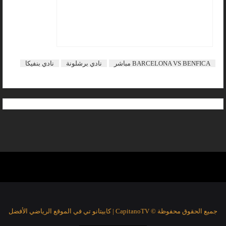
BARCELONA VS BENFICA مباشر
نادي برشلونة
نادي بنفيكا
جميع الحقوق محفوظة © CapitanoTV | كابيتانو تي في الموقع الرياضي الأفضل