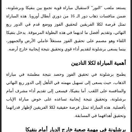
يستعد ملعب “النور” لاستقبال مباراة قوية تجمع بين بنفيكا وبرشلونة،
ضمن منافسات ذهاب دور الـ 16 من دوري أبطال أوروبا. هذه المباراة
تمثل فرصة لكلا الفريقين لتحقيق الفوز ووضع قدم في الدور ربع
النهائي، وتقديم أفضل ما لديهما في هذه البطولة المرموقة. يدخل بنفيكا
اللقاء وهو مصمم على تحقيق الفوز مستغلاً عاملي الأرض والجمهور،
بينما يسعى برشلونة لتقديم أداء قوي وتحقيق نتيجة إيجابية خارج أرضه.
أهمية المباراة لكلا الناديين
يطمح برشلونة في تحقيق الفوز وحصد نتيجة مطمئنة في مباراة
الذهاب، حيث يسعى إلى تسهيل مهمته في التأهل إلى الدور ربع النهائي
والمنافسة على اللقب. أما بنفيكا، فيسعى إلى تقديم أداء مشرف أمام
برشلونة، وتحقيق نتيجة إيجابية تساعده على خوض مباراة الإياب
بأفضلية. هذه المباراة تمثل فرصة حقيقية لكلا الفريقين لإظهار قدراتهما
وتحقيق أهدافهما في المسابقة.
برشلونة في مهمة صعبة خارج الديار أمام بنفيكا