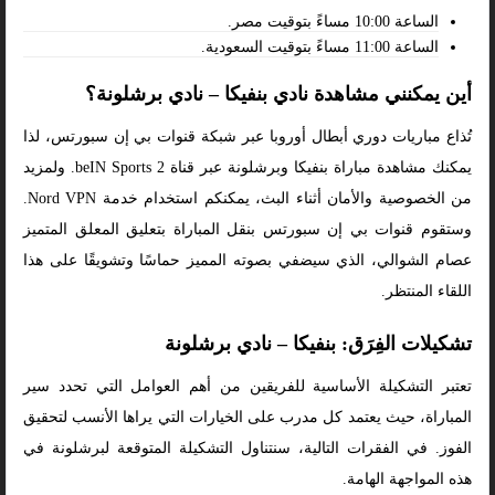
الساعة 10:00 مساءً بتوقيت مصر.
الساعة 11:00 مساءً بتوقيت السعودية.
أين يمكنني مشاهدة نادي بنفيكا – نادي برشلونة؟
تُذاع مباريات دوري أبطال أوروبا عبر شبكة قنوات بي إن سبورتس، لذا
يمكنك مشاهدة مباراة بنفيكا وبرشلونة عبر قناة beIN Sports 2. ولمزيد
من الخصوصية والأمان أثناء البث، يمكنكم استخدام خدمة Nord VPN.
وستقوم قنوات بي إن سبورتس بنقل المباراة بتعليق المعلق المتميز
عصام الشوالي، الذي سيضفي بصوته المميز حماسًا وتشويقًا على هذا
اللقاء المنتظر.
تشكيلات الفِرَق: بنفيكا – نادي برشلونة
تعتبر التشكيلة الأساسية للفريقين من أهم العوامل التي تحدد سير
المباراة، حيث يعتمد كل مدرب على الخيارات التي يراها الأنسب لتحقيق
الفوز. في الفقرات التالية، سنتناول التشكيلة المتوقعة لبرشلونة في
هذه المواجهة الهامة.