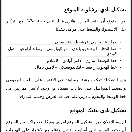
تشكيل نادي برشلونة المتوقع
من المتوقع أن يعتمد المدرب هانزي فليك على خطة 4-3-3، مع التركيز
على الاستحواذ والضغط على مرمى بنفيكا.
حراسة المرمى: فويتشيك شتشيسني
خط الدفاع: أليخاندرو بالدي – باو كوبارسي – رونالد أراوخو – جول
كوندي
خط الوسط: بيدري – داني أولمو – كاسادو
خط الهجوم: رافينيا – ليفاندوفسكي – لامين يامال
هذه التشكيلة تعكس رغبة برشلونة في الاعتماد على اللعب الهجومي
والضغط المتواصل على دفاعات بنفيكا، مع وجود لاعبين مهاريين في
خط الوسط والهجوم قادرين على صناعة الفرص وحسم المباراة.
تشكيل نادي بنفيكا المتوقع
لم يتم الإعلان عن التشكيل المتوقع لفريق بنفيكا بعد، ولكن من المتوقع
أن يعتمد الفريق على أسلوب دفاعي منظم مع الاعتماد على الهجمات