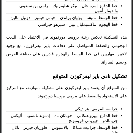
خط الدفاع: إمره جان – نيكو شلوتربيك – رامي بن سبعيني –
والديمار أنتون
خط الوسط: نميشا – يوليان براندن – جيمي جينتيز – دونيل مالين
خط الهجوم: ماكسيمليان بيير – سيرهو جيراسي
هذه التشكيلة تعكس رغبة بروسيا دورتموند في الاعتماد على اللعب
الهجومي والضغط المتواصل على دفاعات باير ليفركوزن، مع وجود
لاعبين مهاريين في خط الوسط والهجوم قادرين على صناعة الفرص
وحسم المباراة.
تشكيل نادي باير ليفركوزن المتوقع
من المتوقع أن يعتمد باير ليفركوزن على تشكيلة متوازنة، مع التركيز
على الاستحواذ والضغط على مرمى بروسيا دورتموند.
حراسة المرمى: هراديكي
خط الدفاع: بييرو هنكابي – جوناثان تاه – إدموند تابسوبا – أليكس
جريمالدو – جيريمي فريمبونج
خط الوسط: جرانيت تشاكا – بالاسيوس – فلوريان فيرتز – ناثان
طلا