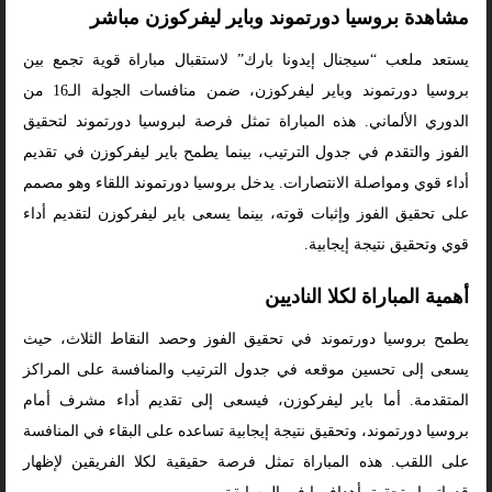
مشاهدة بروسيا دورتموند وباير ليفركوزن مباشر
يستعد ملعب “سيجنال إيدونا بارك” لاستقبال مباراة قوية تجمع بين
بروسيا دورتموند وباير ليفركوزن، ضمن منافسات الجولة الـ16 من
الدوري الألماني. هذه المباراة تمثل فرصة لبروسيا دورتموند لتحقيق
الفوز والتقدم في جدول الترتيب، بينما يطمح باير ليفركوزن في تقديم
أداء قوي ومواصلة الانتصارات. يدخل بروسيا دورتموند اللقاء وهو مصمم
على تحقيق الفوز وإثبات قوته، بينما يسعى باير ليفركوزن لتقديم أداء
قوي وتحقيق نتيجة إيجابية.
أهمية المباراة لكلا الناديين
يطمح بروسيا دورتموند في تحقيق الفوز وحصد النقاط الثلاث، حيث
يسعى إلى تحسين موقعه في جدول الترتيب والمنافسة على المراكز
المتقدمة. أما باير ليفركوزن، فيسعى إلى تقديم أداء مشرف أمام
بروسيا دورتموند، وتحقيق نتيجة إيجابية تساعده على البقاء في المنافسة
على اللقب. هذه المباراة تمثل فرصة حقيقية لكلا الفريقين لإظهار