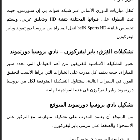
تُنقل مباريات الدوري الألماني عبر شبكة قنوات بي إن سبورتس، حيث
تبث البطولة على قنواتها المختلفة بتقنية HD وبتعليق عربي، وسيتم
تخصيص قناة beIN Sports HD 4 لنقل المباراة بين بروسيا دورتموند وباير
ليفركوزن.
تشكيلات الفِرَق: باير ليفركوزن – نادي بروسيا دورتموند
تعتبر التشكيلة الأساسية للفريقين من أهم العوامل التي تحدد سير
المباراة، حيث يعتمد كل مدرب على الخيارات التي يراها الأنسب لتحقيق
الفوز. في الفقرات التالية، سنتناول التشكيلة المتوقعة لكل من بروسيا
دورتموند وباير ليفركوزن في هذه المواجهة الهامة.
تشكيل نادي بروسيا دورتموند المتوقع
من المتوقع أن يعتمد المدرب على تشكيلة متوازنة، مع التركيز على
الاستحواذ والضغط على مرمى باير ليفركوزن.
حراسة المرمى: جريجور كوبيل