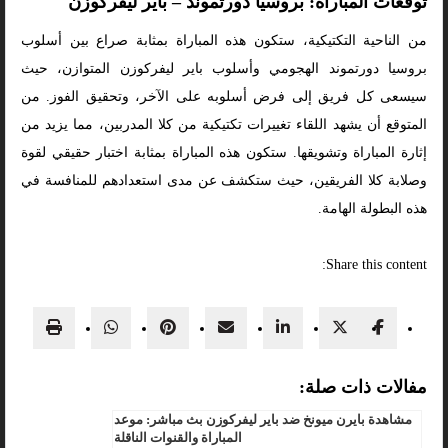
توقعات المباراة: بروسيا دورتموند – باير ليفركوزن
من الناحية التكتيكية، ستكون هذه المباراة بمثابة صراع بين أسلوب
بروسيا دورتموند الهجومي وأسلوب باير ليفركوزن المتوازن، حيث
سيسعى كل فريق إلى فرض أسلوبه على الآخر، وتحقيق الفوز. من
المتوقع أن يشهد اللقاء تغييرات تكتيكية من كلا المدربين، مما يزيد من
إثارة المباراة وتشويقها. ستكون هذه المباراة بمثابة اختبار حقيقي لقوة
وصلابة كلا الفريقين، حيث ستكشف عن مدى استعدادهم للمنافسة في
هذه البطولة الهامة.
Share this content:
مفالات ذات صلة:
مشاهدة بايرن ميونخ ضد باير ليفركوزن بث مباشر: موعد
المباراة والقنوات الناقلة