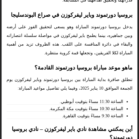
قدراتهما وتحقيق أهدافهما في المسابقة.
بروسيا دورتموند وباير ليفركوزن في صراع البوندسليجا
يدخل بروسيا دورتموند المباراة وهو يسعى لتحقيق الفوز على أرضه
وبين جماهيره، بينما يطمح باير ليفركوزن في مواصلة سلسلة انتصاراته
والبقاء في دائرة المنافسة على اللقب. هذه الظروف تزيد من أهمية
المباراة لكلا الفريقين، وتجعلها قمة كروية منتظرة.
ماهو موعد مباراة بروسيا دورتموند القادمة؟
تنطلق صافرة بداية المباراة بين بروسيا دورتموند وباير ليفركوزن يوم
الجمعة الموافق 10 يناير 2025، وفيما يلي تفاصيل مواعيد المباراة:
الساعة 11:30 مساءً بتوقيت أبوظبي.
الساعة 10:30 مساءً بتوقيت مكة المكرمة.
الساعة 9:30 مساءً بتوقيت القاهرة.
أين يمكنني مشاهدة نادي باير ليفركوزن – نادي بروسيا
دورتموند؟