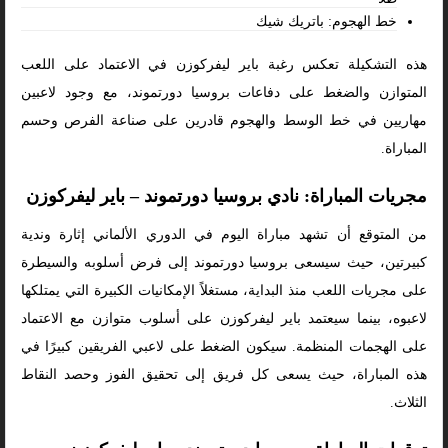
خط الهجوم: باتريك شيك
هذه التشكيلة تعكس رغبة باير ليفركوزن في الاعتماد على اللعب
المتوازن والضغط على دفاعات بروسيا دورتموند، مع وجود لاعبين
مهاريين في خط الوسط والهجوم قادرين على صناعة الفرص وحسم
المباراة.
مجريات المباراة: نادي بروسيا دورتموند – باير ليفركوزن
من المتوقع أن تشهد مباراة اليوم في الدوري الألماني إثارة وندية
كبيرتين، حيث سيسعى بروسيا دورتموند إلى فرض أسلوبه والسيطرة
على مجريات اللعب منذ البداية، مستغلاً الإمكانيات الكبيرة التي يمتلكها
لاعبوه، بينما سيعتمد باير ليفركوزن على أسلوب متوازن مع الاعتماد
على الهجمات المنظمة. سيكون الضغط على لاعبي الفريقين كبيرًا في
هذه المباراة، حيث يسعى كل فريق إلى تحقيق الفوز وحصد النقاط
الثلاث.