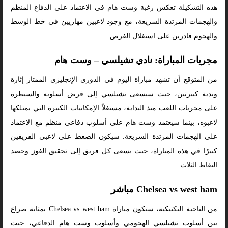
هذه التشكيلة تعكس رغبة وست هام في الاعتماد على الدفاع المنظم
والهجمات المرتدة السريعة، مع وجود لاعبين مهاريين في خط الوسط
والهجوم قادرين على استغلال الفرص.
مجريات المباراة: نادي تشيلسي – وست هام
من المتوقع أن تشهد مباراة اليوم في الدوري الإنجليزي الممتاز إثارة
وندية كبيرتين، حيث سيسعى تشيلسي إلى فرض أسلوبه والسيطرة
على مجريات اللعب منذ البداية، مستغلاً الإمكانيات الكبيرة التي يمتلكها
لاعبوه، بينما سيعتمد وست هام على أسلوب دفاعي منظم مع الاعتماد
على الهجمات المرتدة السريعة. سيكون الضغط على لاعبي الفريقين
كبيرًا في هذه المباراة، حيث يسعى كل فريق إلى تحقيق الفوز وحصد
النقاط الثلاث.
Chelsea vs west ham مباشر
من الناحية التكتيكية، ستكون مباراة Chelsea vs west ham بمثابة صراع
بين أسلوب تشيلسي الهجومي وأسلوب وست هام الدفاعي، حيث