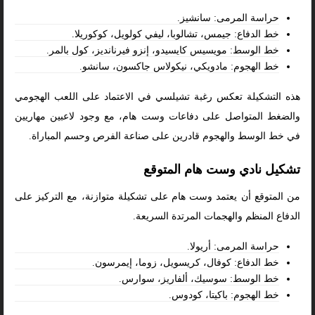
حراسة المرمى: سانشيز.
خط الدفاع: جيمس، تشالوبا، ليفي كولويل، كوكوريلا.
خط الوسط: مويسيس كايسيدو، إنزو فيرنانديز، كول بالمر.
خط الهجوم: مادويكي، نيكولاس جاكسون، سانشو.
هذه التشكيلة تعكس رغبة تشيلسي في الاعتماد على اللعب الهجومي
والضغط المتواصل على دفاعات وست هام، مع وجود لاعبين مهاريين
في خط الوسط والهجوم قادرين على صناعة الفرص وحسم المباراة.
تشكيل نادي وست هام المتوقع
من المتوقع أن يعتمد وست هام على تشكيلة متوازنة، مع التركيز على
الدفاع المنظم والهجمات المرتدة السريعة.
حراسة المرمى: أريولا.
خط الدفاع: كوفال، كريسويل، زوما، إيمرسون.
خط الوسط: سوسيك، ألفاريز، سوارس.
خط الهجوم: باكيتا، كودوس.