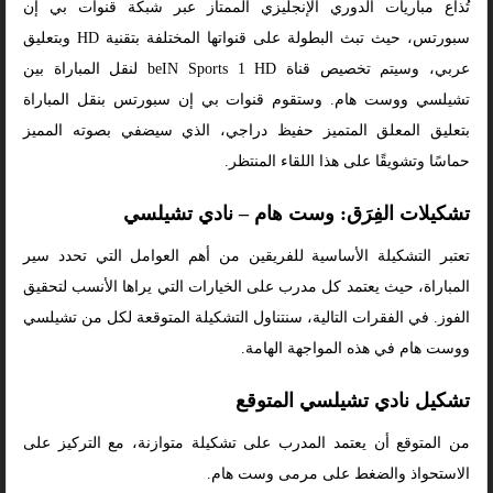
تُذاع مباريات الدوري الإنجليزي الممتاز عبر شبكة قنوات بي إن
سبورتس، حيث تبث البطولة على قنواتها المختلفة بتقنية HD وبتعليق
عربي، وسيتم تخصيص قناة beIN Sports 1 HD لنقل المباراة بين
تشيلسي ووست هام. وستقوم قنوات بي إن سبورتس بنقل المباراة
بتعليق المعلق المتميز حفيظ دراجي، الذي سيضفي بصوته المميز
حماسًا وتشويقًا على هذا اللقاء المنتظر.
تشكيلات الفِرَق: وست هام – نادي تشيلسي
تعتبر التشكيلة الأساسية للفريقين من أهم العوامل التي تحدد سير
المباراة، حيث يعتمد كل مدرب على الخيارات التي يراها الأنسب لتحقيق
الفوز. في الفقرات التالية، سنتناول التشكيلة المتوقعة لكل من تشيلسي
ووست هام في هذه المواجهة الهامة.
تشكيل نادي تشيلسي المتوقع
من المتوقع أن يعتمد المدرب على تشكيلة متوازنة، مع التركيز على
الاستحواذ والضغط على مرمى وست هام.