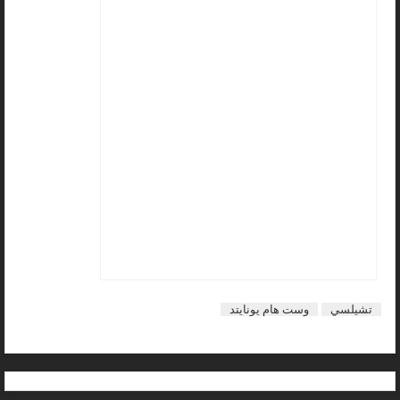
تشيلسي
وست هام يونايتد