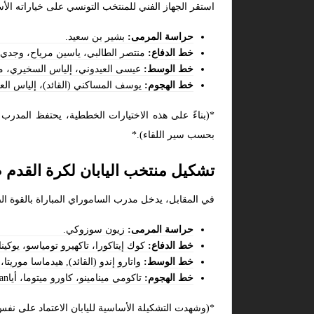
استقر الجهاز الفني للمنتخب التونسي على خياراته الأسا
حراسة المرمى:
بشير بن سعيد.
خط الدفاع:
منتصر الطالبي، ياسين مرياح، وجدي 
خط الوسط:
عيسى العيدوني، إلياس السخيري، 
خط الهجوم:
يوسف المساكني (القائد)، إلياس ال
*(بناءً على هذه الاختيارات الخططية، يحتفظ المدرب 
بحسب سير اللقاء).*
تشكيل منتخب اليابان لكرة القدم
في المقابل، يدخل مدرب الساموراي المباراة بالقوة الض
حراسة المرمى:
زيون سوزوكي.
خط الدفاع:
كوك إيتاكورا، تاكهيرو تومياسو، يوكي
خط الوسط:
واتارو إندو (القائد), هيدماسا موريتا،
خط الهجوم:
تاكومي مينامينو، كاورو ميتوما، أياclean فاسي (أيا ايسيدا).
*(وشهدت التشكيلة الأساسية لليابان الاعتماد على نفس 