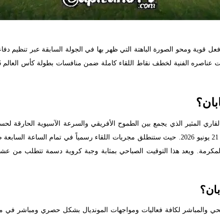
 قوية ومحو الصورة الباهتة التي ظهر بها في الجولة السابقة عبر تنظيم د
بان؟
القاري المثير الذي يجمع بين الطموح الأفريقي والسرعة الآسيوية الحارقة لحس
قيت القاهرة ومكة المكرمة. ويعد هذا التوقيت الصباحي بمثابة وجبة كروية دسمة تتطلب
بان؟
حي والمباشر لكافة فعاليات ومواجهات المونديال بشكل حصري ومباشر في منط