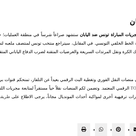
ن
ريات المباراة تونس ضد اليابان
ستشهد صراعاً شرساً في منطقة العمليات؛ حي
لة الخط الخلفي التونسي. في المقابل، سيتراجع منتخب تونس لمنتصف ملعبه ل
 الكرة ونقل المرتدات السريعة والعرضيات المتقنة لضرب الدفاع الياباني المتق
منصات النقل الفوري وتغطية البث الرقمي بعيداً عن التلفاز، تمنحكم قنوات
T
الرقمي المعتمد. وتضمن لكم المنصات نقلاً حياً مستقراً لمتابعة مجريات ال
رات ترفيهية أخرى لمواكبة أحداث المونديال مجاناً، يرجى الاطلاع على
طريقة