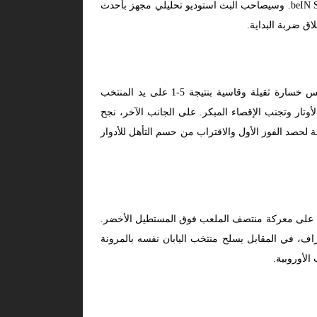
، فإن المباراة ستكون منقولة مباشرة عبر شاشة قناة beIN SPORTS MAX HD1. وسيصاحب البث استوديو تحليلي مجهز بأحدث
اق ضربة البداية.
يدخل كلا المنتخبين هذه المواجهة بحسابات رقمية متباينة فرضتها نتائج الجولة الافتتاحية للمجموعة الرابعة؛ حيث تجرع منتخب تونس خسارة ثقيلة وقاسية بنتيجة 5-1 على يد المنتخب
تار وتجنب الإقصاء المبكر. على الجانب الآخر، نجح
راي دفعة معنوية هائلة لحصد الفوز الأول والاقتراب من حسم التأهل للأدوار
طرة على معركة منتصف الملعب فوق المستطيل الأخضر.
طراف، في المقابل يسلح منتخب اليابان نفسه بالمرونة
الأوروبية.