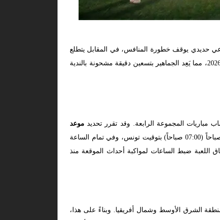
فاعي حديدي يوقف خطورة المنافس، في المقابل يتطلع
منتخب “الساموراي” الياباني لاستغلال مهارات وسرعات عناصره الفنية لخطف نقاط اللقاء كاملة ضمن منافسات بطولة كأس العالم 2026، مما يَعِد الجماهير بتسعين دقيقة مشحونة بالندية
اب مباريات المجموعة الرابعة. وقد تقرر تحديد
موعد
في صباح يوم الأحد، الموافق 21 يونيو 2026. حيث ستنطلق مجريات اللقاء رسمياً في تمام الساعة السابعة صباحاً (07:00 صباحاً) بتوقيت تونس، وفي تمام الساعة
 من عشاق اللعبة ضبط الساعات لمواكبة أحداث الموقعة منذ
قة الشرق الأوسط وشمال أفريقيا. وبناءً على هذا،