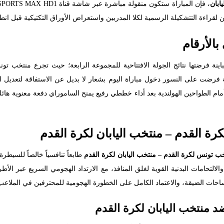
ابان
راءة التتشكيلة الرسمية لكلا المدربين واستعراض الأوراق التكتيكية قبل انطل
بالأرقام
رضت على النسور دخول مباراة اليوم بشعار لا بديل عن الاستفاقة لتعديل الأو
تخب اليابان في انتزاع تعادل ثمين ومثير بنتيجة 2-2 أمام الطواحين الهولندية بعد أداء خططي رفيع يمنح السامو
رة القدم – منتخب اليابان لكرة القدم
خب تونس لكرة القدم – منتخب اليابان لكرة القدم
طابعاً تنافسياً خالصاً للسي
لالتحامات البدنية القوية لغلق المنافذ، مع الارتداد الهجومي السريع عبر الأ
ساحات الضيقة، والاعتماد الكامل على الخطورة الهجومية للمحترفين في الملاعب 
 منتخب اليابان لكرة القدم