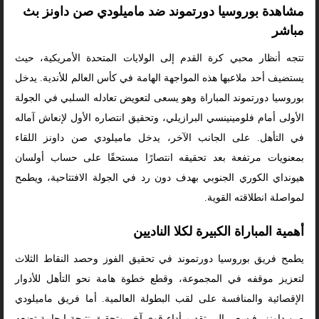
مشاهدة بوروسيا دورتموند ضد ماميلودي صن داونز بث
مباشر
تتجه أنظار محبي كرة القدم إلى الولايات المتحدة الأمريكية، حيث
يستضيف أحد ملاعبها هذه المواجهة الهامة في كأس العالم للأندية. يدخل
بوروسيا دورتموند المباراة وهو يسعى لتعويض تعادله السلبي في الجولة
الأولى أمام فلومينينسي البرازيلي، وتحقيق انتصاره الأول لإنعاش آماله
في التأهل. على الجانب الآخر، يدخل ماميلودي صن داونز اللقاء
بمعنويات مرتفعة بعد تحقيقه انتصارًا مستحقًا على حساب أولسان
هيونداي الكوري الجنوبي بهدف دون رد في الجولة الافتتاحية، ويطمح
لمواصلة انطلاقته القوية.
أهمية المباراة الكبيرة لكلا الناديين
يطمح فريق بوروسيا دورتموند في تحقيق الفوز وحصد النقاط الثلاث
لتعزيز موقفه في المجموعة، وقطع خطوة هامة نحو التأهل للأدوار
الإقصائية والمنافسة على لقب البطولة العالمية. أما فريق ماميلودي
صن داونز، فيسعى إلى تقديم أداء قوي آخر وتحقيق نتيجة إيجابية تضعه