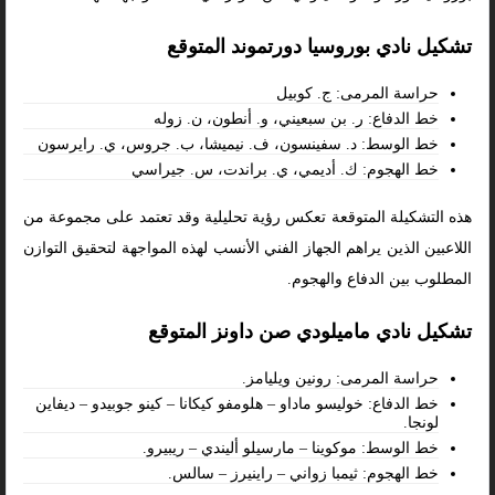
تشكيل نادي بوروسيا دورتموند المتوقع
حراسة المرمى: ج. كوبيل
خط الدفاع: ر. بن سبعيني، و. أنطون، ن. زوله
خط الوسط: د. سفينسون، ف. نيميشا، ب. جروس، ي. رايرسون
خط الهجوم: ك. أديمي، ي. براندت، س. جيراسي
هذه التشكيلة المتوقعة تعكس رؤية تحليلية وقد تعتمد على مجموعة من
اللاعبين الذين يراهم الجهاز الفني الأنسب لهذه المواجهة لتحقيق التوازن
المطلوب بين الدفاع والهجوم.
تشكيل نادي ماميلودي صن داونز المتوقع
حراسة المرمى: رونين ويليامز.
خط الدفاع: خوليسو ماداو – هلومفو كيكانا – كينو جوبيدو – ديفاين
لونجا.
خط الوسط: موكوينا – مارسيلو أليندي – ريبيرو.
خط الهجوم: ثيمبا زواني – راينيرز – سالس.