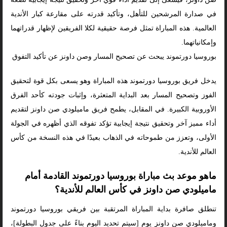
في صدارة المرشحين للتأهل، وتأكيد قدرته على مقارعة كبار الأندية
العالمية. هذه المباراة تمثل فرصة حقيقية لكلا الفريقين لإظهار قدراتهما
وإمكانياتهما.
بوروسيا دورتموند يبحث عن تصحيح المسار وصن داونز عن تأكيد التفوق
يدخل فريق بوروسيا دورتموند هذه المباراة وهو يسعى بكل قوة لتحقيق
الفوز وتصحيح المسار بعد البداية المتعثرة، وإثبات جودته كأحد الفرق
الأوروبية الكبيرة. في المقابل، يطمح فريق ماميلودي صن داونز لتقديم
أداء مميز آخر وتحقيق نتيجة إيجابية تؤكد تفوقه الذي أظهره في الجولة
الأولى، وتعزز من طموحاته في الذهاب بعيدًا في هذه النسخة من كأس
العالم للأندية.
ماهو موعد بث مباراة بوروسيا دورتموند القادمة أمام
ماميلودي صن داونز في كأس العالم للأندية؟
تنطلق صافرة بداية المباراة المرتقبة بين فريقي بوروسيا دورتموند
وماميلودي صن داونز يوم [سيتم تحديد اليوم بناءً على جدول البطولة]،