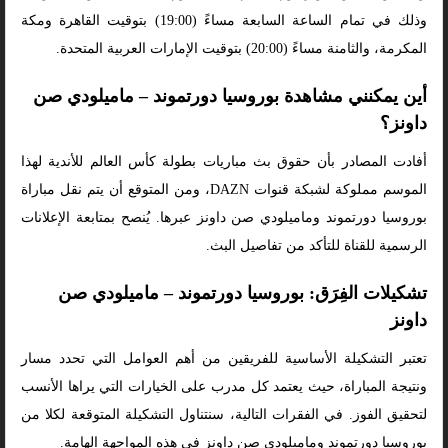
وذلك في تمام الساعة السابعة مساءً (19:00) بتوقيت القاهرة ومكة
المكرمة، والثامنة مساءً (20:00) بتوقيت الإمارات العربية المتحدة.
أين يمكنني مشاهدة بوروسيا دورتموند – ماميلودي صن
داونز؟
أفادت المصادر بأن حقوق بث مباريات بطولة كأس العالم للأندية لهذا
الموسم مملوكة لشبكة قنوات DAZN، ومن المتوقع أن يتم نقل مباراة
بوروسيا دورتموند وماميلودي صن داونز عبرها. يُنصح بمتابعة الإعلانات
الرسمية للقناة للتأكد من تفاصيل البث.
تشكيلات الفِرَق: بوروسيا دورتموند – ماميلودي صن
داونز
تعتبر التشكيلة الأساسية للفريقين من أهم العوامل التي تحدد مسار
ونتيجة المباراة، حيث يعتمد كل مدرب على الخيارات التي يراها الأنسب
لتحقيق الفوز. في الفقرات التالية، سنتناول التشكيلة المتوقعة لكلا من
بوروسيا دورتموند وماميلودي صن داونز في هذه المواجهة الهامة.