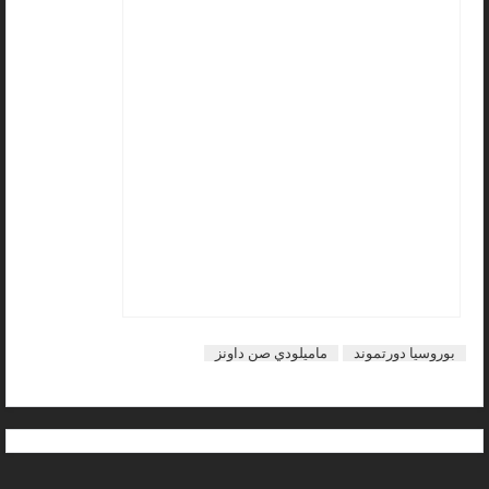
بوروسيا دورتموند
ماميلودي صن داونز