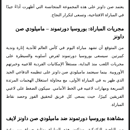
يعتمد صن داونز على هذه المجموعة المتجانسة التي أظهرت أداءً جيدًا
في المباراة الافتتاحية، وتسعى لتكرار النجاح.
مجريات المباراة: بوروسيا دورتموند – ماميلودي صن
داونز
من المتوقع أن تشهد مباراة اليوم في كأس العالم للأندية إثارة وندية
كبيرتين. سيسعى بوروسيا دورتموند لفرض أسلوبه والسيطرة على
مجريات اللعب منذ البداية، مستغلاً الإمكانيات الفردية للاعبيه وخبرتهم
الأوروبية. بينما سيعتمد ماميلودي صن داونز على تنظيمه الدفاعي الجيد
الذي ظهر به في المباراة الأولى، مع محاولة استغلال الهجمات المرتدة
السريعة ومهارات لاعبيه في الخط الأمامي. سيكون الضغط على لاعبي
الفريقين كبيرًا، حيث يسعى كل فريق لتحقيق الفوز وحصد نقاط
المباراة.
مشاهدة بوروسيا دورتموند ضد ماميلودي صن داونز لايف
من الناحية التكتيكية، ستكون هذه المباراة بمثابة صراع بين رغبة