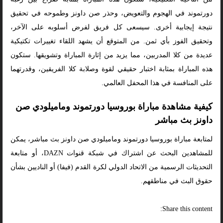
دورتموند في الهجوم والتعويض، وحذر صن داونز وطموحه في تحقيق
نتيجة إيجابية أخرى. سيسعى كل فريق لفرض أسلوبه على الآخر،
وتحقيق الفوز بأي ثمن. من المتوقع أن يشهد اللقاء تغييرات تكتيكية
عديدة من كلا المدربين، مما يزيد من إثارة المباراة وتشويقها. ستكون
هذه المباراة بمثابة اختبار حقيقي لقوة وصلابة كلا الفريقين، وقدرتهما
على المنافسة في هذا المحفل العالمي.
كيفية مشاهدة مباراة بوروسيا دورتموند وماميلودي صن
داونز بث مباشر
لمتابعة مباراة بوروسيا دورتموند وماميلودي صن داونز بث مباشر، يمكن
للمشاهدين البحث عن اشتراك في شبكة قنوات DAZN، أو متابعة
التحديثات الرسمية من الاتحاد الدولي لكرة القدم (فيفا) أو الناديين بشأن
حقوق البث في مناطقهم.
Share this content: