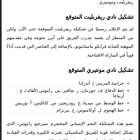
ريفربليت ومونتيري.
تشكيل نادي ريفربليت المتوقع
لم يتم الإعلان رسميًا عن تشكيلة ريفربليت المتوقعة حتى الآن، ولكن
من المنتظر أن يعتمد مدرب الفريق على أبرز نجومه وفي مقدمتهم
الموهبة الشابة فرانكو ماستانتونو، بالإضافة إلى العناصر التي قدمت أداءً
قوياً في المباراة الافتتاحية.
تشكيل نادي مونتيري المتوقع
حراسة المرمى: إ. أندرادا
خط الدفاع: ف. جوزمان، ر. شافيز، س. راموس (القائد)، ج.
أرتياجا
خط الوسط: س. ميدينا، خ. رودريجيز، س. كاناليس، أ. توريس
خط الهجوم: ل. أوكامبوس، ج. بيرترام
تضم هذه التشكيلة النجم الإسباني المخضرم سيرجيو راموس، الذي
يشكل إضافة قوية للفريق المكسيكي بخبرته الكبيرة وقدراته القيادية