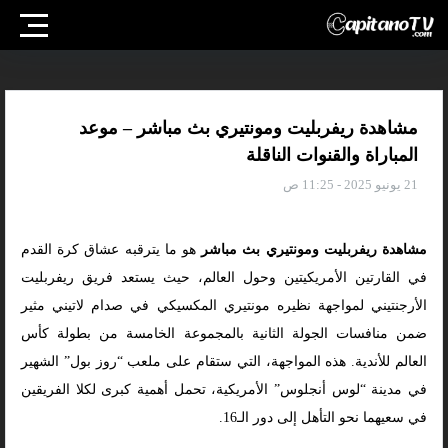
مشاهدة ريفربليت ومونتيري بث مباشر – موعد
المباراة والقنوات الناقلة
21 يونيو 2025 - 11:25 ص
مشاهدة ريفربليت ومونتيري بث مباشر
هو ما يترقبه عشاق كرة القدم
في القارتين الأمريكيتين وحول العالم، حيث يستعد فريق ريفربليت
الأرجنتيني لمواجهة نظيره مونتيري المكسيكي في صدام لاتيني مثير
ضمن منافسات الجولة الثانية بالمجموعة الخامسة من بطولة كأس
العالم للأندية. هذه المواجهة، التي ستقام على ملعب “روز بول” الشهير
في مدينة “لوس أنجلوس” الأمريكية، تحمل أهمية كبرى لكلا الفريقين
في سعيهما نحو التأهل إلى دور الـ16.