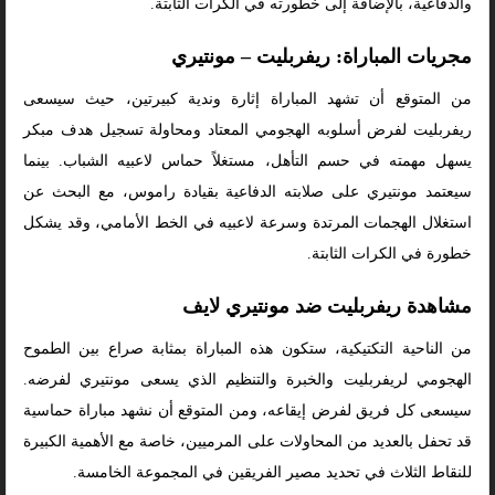
والدفاعية، بالإضافة إلى خطورته في الكرات الثابتة.
مجريات المباراة: ريفربليت – مونتيري
من المتوقع أن تشهد المباراة إثارة وندية كبيرتين، حيث سيسعى
ريفربليت لفرض أسلوبه الهجومي المعتاد ومحاولة تسجيل هدف مبكر
يسهل مهمته في حسم التأهل، مستغلاً حماس لاعبيه الشباب. بينما
سيعتمد مونتيري على صلابته الدفاعية بقيادة راموس، مع البحث عن
استغلال الهجمات المرتدة وسرعة لاعبيه في الخط الأمامي، وقد يشكل
خطورة في الكرات الثابتة.
مشاهدة ريفربليت ضد مونتيري لايف
من الناحية التكتيكية، ستكون هذه المباراة بمثابة صراع بين الطموح
الهجومي لريفربليت والخبرة والتنظيم الذي يسعى مونتيري لفرضه.
سيسعى كل فريق لفرض إيقاعه، ومن المتوقع أن نشهد مباراة حماسية
قد تحفل بالعديد من المحاولات على المرميين، خاصة مع الأهمية الكبيرة
للنقاط الثلاث في تحديد مصير الفريقين في المجموعة الخامسة.