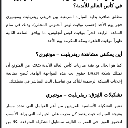
في كأس العالم للأندية؟
تنطلق صافرة بداية المباراة المرتقبة بين فريقي ريفربليت ومونتيري
فجر يوم الأحد (حسب توقيت لوس أنجلوس المحلي)، وذلك في تمام
الساعة الرابعة فجراً بتوقيت لوس أنجلوس، ما يوافق الساعة الثانية
ظهراً بتوقيت القاهرة ومكة المكرمة يوم الأحد.
أين يمكنني مشاهدة ريفربليت – مونتيري؟
كما هو الحال مع بقية مباريات كأس العالم للأندية 2025، من المتوقع أن
تمتلك شبكة DAZN حقوق بث هذه المواجهة الهامة. يُنصح بمتابعة
إعلانات الشبكة الرسمية للتأكد من تفاصيل البث المباشر في منطقتك.
تشكيلات الفِرَق: ريفربليت – مونتيري
تعتبر التشكيلة الأساسية للفريقين من أهم العوامل التي تحدد مسار
ونتيجة المباراة، حيث يعتمد كل مدرب على الخيارات التي يراها الأنسب
لتحقيق الفوز. في الفقرات التالية، سنتناول التشكيلة المتوقعة لكلا من