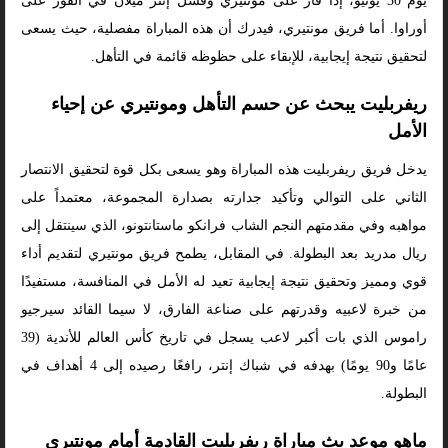
يوم 30 يونيو، إذا فاز على مونتيري وفشل إنتر ميلان في الفوز على
أوراوا. أما فريق مونتيري، فيدرك أن هذه المباراة مفصلية، حيث يسعى
لتحقيق نتيجة إيجابية، للإبقاء على حظوظه قائمة في التأهل.
ريفربليت يبحث عن حسم التأهل ومونتيري عن إحياء
الأمل
يدخل فريق ريفربليت هذه المباراة وهو يسعى بكل قوة لتحقيق الانتصار
الثاني على التوالي وتأكيد جدارته بصدارة المجموعة، معتمداً على
مواهبه وفي مقدمتهم النجم الشاب فرانكو ماستانتونو، الذي سينتقل إلى
ريال مدريد بعد البطولة. في المقابل، يطمح فريق مونتيري لتقديم أداء
قوي ومميز وتحقيق نتيجة إيجابية تعيد له الأمل في المنافسة، مستفيدًا
من خبرة لاعبيه وقدرتهم على صناعة الفارق، لا سيما القائد سيرجيو
راموس الذي بات أكبر لاعب يسجل في تاريخ كأس العالم للأندية (39
عامًا و90 يومًا) بهدفه في شباك إنتر، رافعًا رصيده إلى 4 أهداف في
البطولة.
ماهو موعد بث مباراة ريفربليت القادمة أمام مونتيري