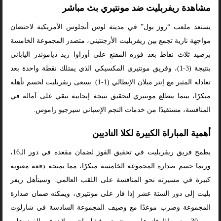
مشاهدة ريفربليت ضد مونتيري بث مباشر
يستعد ملعب “روز بول” في مدينة لوس أنجلوس الأمريكية لاحتضان
مواجهة نارية تجمع بين ريفربليت الأرجنتيني، متصدر المجموعة الخامسة
برصيد ثلاث نقاط بعد فوزه المقنع على أوراوا ريد دياموندز الياباني
بنتيجة (3-1)، وفريق مونتيري المكسيكي الذي يمتلك نقطة واحدة بعد
تعادله المثير مع إنتر ميلان الإيطالي (1-1). يسعى ريفربليت لحسم تأهله
مبكرًا، بينما يتطلع مونتيري لتحقيق نتيجة إيجابية تبقي على آماله في
المنافسة، مستفيدًا من خدمات النجم الإسباني سيرجيو راموس.
أهمية المباراة الكبيرة لكلا الناديين
يطمح فريق ريفربليت في تحقيق الفوز لضمان مقعده في دور الـ16،
وربما حسم صدارة المجموعة الخامسة مبكرًا، مما يمنحه دفعة معنوية
كبيرة في مسيرته نحو المنافسة على اللقب العالمي. وسيتأهل ريفر
بليت إلى دور الستة عشر إذا فاز على مونتيري، ويمكنه ضمان صدارة
المجموعة وضرب موعدًا مع وصيف المجموعة السادسة في شارلوت