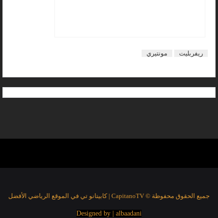
ريفربليت
مونتيري
جميع الحقوق محفوظة © CapitanoTV | كابيتانو تي في الموقع الرياضي الأفضل
Designed by | albaadani