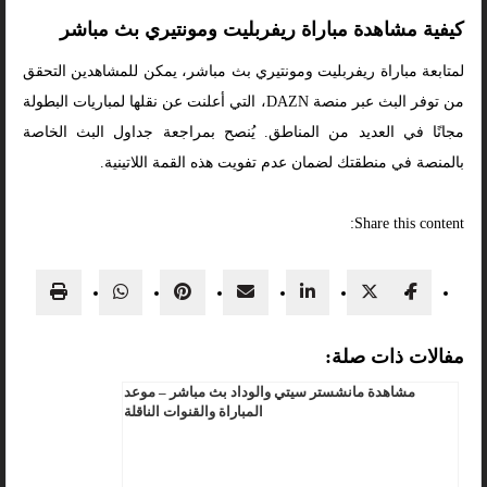
كيفية مشاهدة مباراة ريفربليت ومونتيري بث مباشر
لمتابعة مباراة ريفربليت ومونتيري بث مباشر، يمكن للمشاهدين التحقق
من توفر البث عبر منصة DAZN، التي أعلنت عن نقلها لمباريات البطولة
مجانًا في العديد من المناطق. يُنصح بمراجعة جداول البث الخاصة
بالمنصة في منطقتك لضمان عدم تفويت هذه القمة اللاتينية.
Share this content:
مفالات ذات صلة:
مشاهدة مانشستر سيتي والوداد بث مباشر – موعد
المباراة والقنوات الناقلة