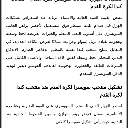
كندا لكرة القدم
تفيض القيمة الفنية العالية والأسماء الرنانة عند استعراض تشكيلات
الفِرَق قبل صدام الليلة المنتظر فوق المستطيل الأخضر. يراهن الجانب
السويسري على أسلوب اللعب المنظم والخبرات العريضة لخط وسطه
وهجومه بقيادة بريل إمبولو وغرانيت تشاكا لفرض الكثافة العددية، في
المقابل يسلح منتخب كندا نفسه بالتنظيم الدفاعي الصارم، الاندفاع
البدني المحكم لخط وسطه لغلق كافة المنافذ، والاعتماد الكامل على
السرعات الفائقة والخطورة الهجومية لقائدهم ألفونسو ديفيز لتهديد
الدفاع السويسري المتقدم.
تشكيل منتخب سويسرا لكرة القدم ضد منتخب كندا
لكرة القدم
استقر الجهاز الفني للمنتخب السويسري على القوة الضاربة وعناصره
الأساسية لضمان فرض ريتم متوازن وتأمين الخطوط الخلفية منذ
البداية، حيث يأتي تشكيل سويسرا كالآتي: