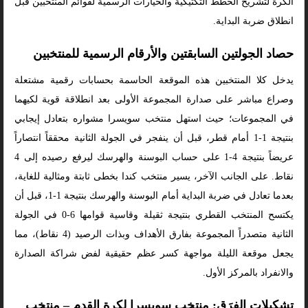
الكرة لتشريح الخطط التكتيكية والخيارات الرسمية لقوائم المنتخبين قبل
انطلاق ضربة البداية.
حصاد الجولتين السابقتين والأرقام الرسمية للمنتخبين
يدخل كلا المنتخبين هذه الموقعة الحاسمة بحسابات رقمية مشتعلة
وصراع مباشر على صدارة المجموعة الأولى بعد انطلاقة قوية لكيهما
في المجموعات؛ حيث استهل منتخب سويسرا مشواره بتعادل إيجابي
بنتيجة 1-1 أمام قطر، قبل أن ينفجر في الجولة الثانية محققاً انتصاراً
عريضاً بنتيجة 4-1 على حساب البوسنة والهرسك ليرفع رصيده إلى 4
نقاط. على الجانب الآخر، يسير منتخب كندا بخطى ثابتة ومثالية للغاية،
بعدما تعادل في ضربة البداية أمام البوسنة والهرسك بنتيجة 1-1، قبل أن
يكتسح المنتخب القطري بنتيجة ثقيلة وقاسية قوامها 6-0 في الجولة
الثانية متصدراً المجموعة بفارق الأهداف وبذات الرصيد (4 نقاط)، مما
يجعل موقعة الليلة مواجهة كسر عظم حقيقية لفض شراكة الصدارة
والانفراد بالمركز الأول.
تشكيلات الفِرَق: منتخب سويسرا لكرة القدم – منتخب