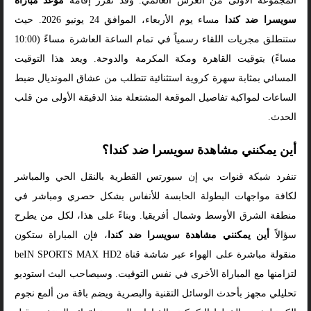
المجموعة الأولى من العرس العالمي. وقد تقرر إقامة
موعد مباراة
سويسرا ضد كندا
مساء يوم الأربعاء، الموافق 24 يونيو 2026. حيث
ستنطلق مجريات اللقاء رسمياً في تمام الساعة العاشرة مساءً (10:00
مساءً) بتوقيت القاهرة ومكة المكرمة والدوحة. ويعد هذا التوقيت
المسائي بمثابة سهرة كروية استثنائية تتطلب من عشاق المونديال ضبط
الساعات لمواكبة تفاصيل الموقعة المشتعلة منذ الدقيقة الأولى من قلب
الحدث.
أين يمكنني مشاهدة سويسرا ضد كندا؟
تنفرد شبكة قنوات بي إن سبورتس القطرية بالنقل الحي والمباشر
لكافة مواجهات البطولة الحابسة للأنفاس بشكل حصري ومباشر في
منطقة الشرق الأوسط وشمال أفريقيا. وبناءً على هذا، لكل من يطرح
سؤالاً
أين يمكنني مشاهدة سويسرا ضد كندا
، فإن المباراة ستكون
منقولة مباشرة على الهواء عبر شاشة قناة beIN SPORTS MAX HD2
لتزامنها مع المباراة الأخرى في نفس التوقيت. وسيصاحب البث استوديو
تحليلي مجهز بأحدث الوسائل التقنية والبصرية ويضم باقة من ألمع نجوم