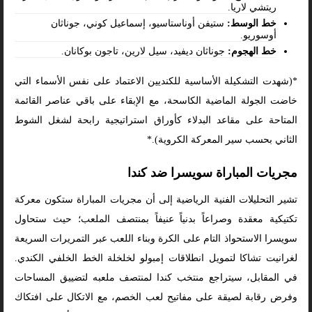
ريتشي لاريا.
خط الوسط:
ستيفن أوناستاسيو، إسماعيل كوني، جوناثان
أوسوريو.
خط الهجوم:
جوناثان ديفيد، سيل لارين، تاجون بوكانان.
*(شهدت التشكيلة الأساسية للكنديين الاعتماد على نفس الأسماء التي
خاضت الجولة الماضية الكاسحة، مع الإبقاء على باقي عناصر القائمة
المتاحة على مقاعد البدلاء كأوراق استراتيجية رابحة لشغل الشوط
الثاني بحسب سير المعركة الكروية).*
مجريات المباراة سويسرا ضد كندا
تشير التحليلات الفنية الرياضية إلى أن مجريات المباراة ستكون معركة
تكتيكية معقدة وصراعاً بدنياً عنيفاً بمنتصف الملعب؛ حيث ستحاول
سويسرا الاستحواذ التام على الكرة وبناء اللعب عبر التمريرات السريعة
لغرانيت تشاكا لتمويل انطلاقات إمبولو لخلخلة الخط الخلفي الكندي.
في المقابل، سيتراجع منتخب كندا لمنتصف ملعبه لتضييق المساحات
وفرض رقابة لصيقة على مفاتيح لعب الخصم، مع الاتكال على افتكاك