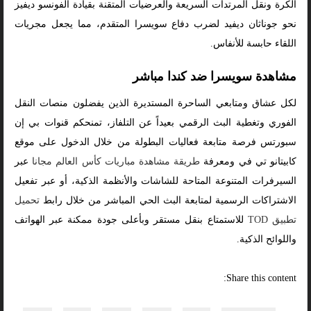
الكرة ونقل المرتدات السريعة والعرضيات المتقنة بقيادة ألفونسو ديفيز
نحو جوناثان ديفيد لضرب دفاع سويسرا المتقدم، مما يجعل مجريات
اللقاء حابسة للأنفاس.
مشاهدة سويسرا ضد كندا مباشر
لكل عشاق ومتابعي الساحرة المستديرة الذين يفضلون منصات النقل
الفوري وتغطية البث الرقمي بعيداً عن التلفاز، تمنحكم قنوات بي إن
سبورتس فرصة متابعة فعاليات البطولة من خلال الدخول على موقع
كابيتانو تي في ومعرفة
طريقة مشاهدة مباريات كأس العالم مجانا
عبر
السيرفرات المتنوعة المتاحة للشاشات والأنظمة الذكية، أو عبر تفعيل
الاشتراكات الرسمية لمتابعة البث الحي المباشر من خلال رابط
تحميل
تطبيق TOD
للاستمتاع بنقل مستقر وبأعلى جودة ممكنة عبر الهواتف
واللوائح الذكية.
Share this content: