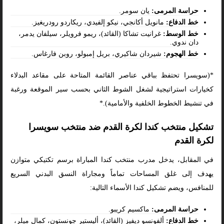
حراسة المرمى:
يان سومر.
خط الدفاع:
مانويل أكانجي، نيكو إلفيدي، ريكاردو رودريغيز.
خط الوسط:
غرانيت تشاكا (القائد)، ريمو فرويلر، سيلفان يدمر،
دان ندوي.
خط الهجوم:
شيردان شاكيري، بريل إمبولو، روبن فارغاس.
*(سويسرا تحتفظ بباقي عناصر القائمة المتاحة على مقاعد البدلاء
كخيارات استراتيجية لشغل الشوط الثاني بحسب سير الموقعة ورغبة
في تنشيط الخطوط الخلفية والأمامية).*
تشكيل منتخب كندا لكرة القدم ضد منتخب سويسرا
لكرة القدم
في المقابل، يدخل مدرب منتخب كندا المباراة برسم تكتيكي متوازن
يهدف إلى غلق المساحات تماماً ومجاراة النسق البدني السريع
للمنافس، ويضم تشكيل كندا الأسماء التالية:
حراسة المرمى:
ماكسيم كريبو.
خط الدفاع:
ألفونسو ديفيز (القائد)، أليستير جونستون، كمال ميلر،