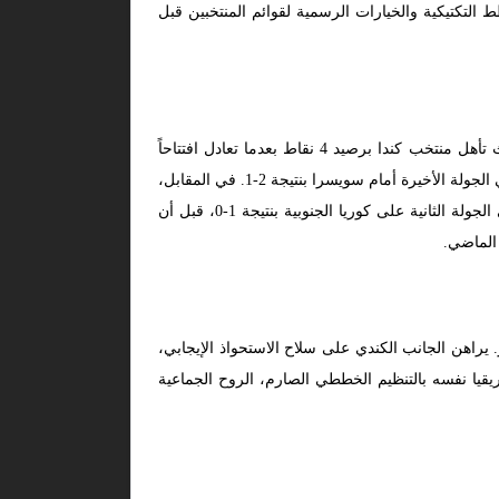
لتكتيكية والخيارات الرسمية لقوائم المنتخبين قبل
دخل كلا المنتخبين هذه الموقعة الإقصائية الحاسمة بعد مشوار حافل بالتقلبات الرقمية والمستويات القوية في دور المجموعات؛ حيث تأهل منتخب كندا برصيد 4 نقاط بعدما تعادل افتتاحاً
أمام البوسنة والهرسك بنتيجة 1-1، قبل أن ينفجر ويحقق انتصاراً تاريخياً كاسحاً على قطر بنتيجة 6-0، ثم تلقى خسارة تكتيكية ضيقة في الجولة الأخيرة أمام سويسرا بنتيجة 2-1. في المقابل،
تأهل منتخب جنوب أفريقيا برصيد 4 نقاط أيضاً في مجموعته؛ إثر تعادله الافتتاحي المنضبط مع التشيك بنتيجة 1-1، وفوزه الثمين في الجولة الثانية على كوريا الجنوبية بنتيجة 1-0، قبل أن
 يراهن الجانب الكندي على سلاح الاستحواذ الإيجابي،
يقيا نفسه بالتنظيم الخططي الصارم، الروح الجماعية