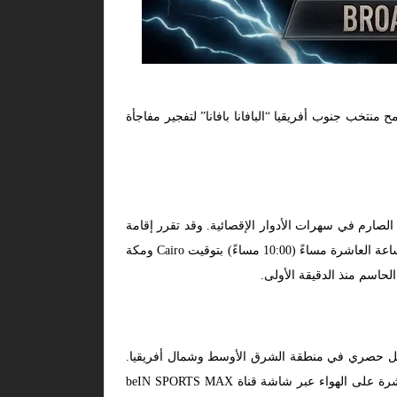
نتخب جنوب أفريقيا “البافانا بافانا” لتفجير مفاجأة
 الصارم في سهرات الأدوار الإقصائية. وقد تقرر إقامة
مساء اليوم الأحد، الموافق 28 يونيو 2026. حيث ستنطلق صافرة بداية الملحمة رسمياً في تمام الساعة العاشرة مساءً (10:00 مساءً) بتوقيت Cairo ومكة
لحاسم منذ الدقيقة الأولى.
بشكل حصري في منطقة الشرق الأوسط وشمال أفريقيا.
، فإن المباراة ستكون منقولة مباشرة على الهواء عبر شاشة قناة beIN SPORTS MAX