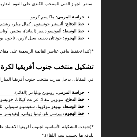
استقر الجهاز الفني للمنتخب الكندي على القوة الضارب
حراسة المرمى:
ماكسيم كريبو.
خط الدفاع:
أليستير جونستون، كمال ميلر، ريتشي ل
خط الوسط:
ألفونسو ديفيز (القائد)، ستيفن أونا
خط الهجوم:
جوناثان ديفيد، سيل لارين، تاجون بوك
*(كندا تحتفظ بباقي عناصر القائمة الرسمية على مقاعد 
تشكيل منتخب جنوب أفريقيا لكرة ا
في المقابل، يدخل مدرب منتخب جنوب أفريقيا المباراة 
حراسة المرمى:
رونوين ويليامز (القائد).
خط الدفاع:
موتوبي مفالا، غرانت كيكانا، خوليسو م
خط الوسط:
تيبوهو موكوينا، سفيشيلو سيتولي، ثابي
خط الهجوم:
بيرسي تاو، ثيمبا زواني، إيفيدينس ما
*(شهدت التشكيلة الأساسية لجنوب أفريقيا الاعتماد عل
للدفع بها بحسب سير اللقاء).*