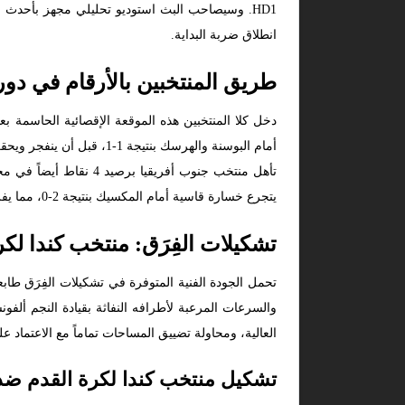
HD1. وسيصاحب البث استوديو تحليلي مجهز بأحدث 
انطلاق ضربة البداية.
طريق المنتخبين بالأرقام في دو
يتجرع خسارة قاسية أمام المكسيك بنتيجة 2-0، مما يفرض على البافانا دخول معركة الليلة بكامل قوتهم البدنية لغسل أحزان السقوط الماضي.
تشكيلات الفِرَق: منتخب كندا لك
تحمل الجودة الفنية المتوفرة في تشكيلات الفِرَق طاب
والسرعات المرعبة لأطرافه النفاثة بقيادة النجم ألف
العالية، ومحاولة تضييق المساحات تماماً مع الاعتماد ع
تشكيل منتخب كندا لكرة القدم ضد 