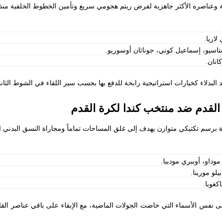
ة وعناصره الأكثر جاهزية لفرض ريتم هجومي سريع وتأمين الخطوط الخلفية منذ ا
اريا.
ستاسيو، إسماعيل كوني، جوناثان أوسوريو.
انان.
البدلاء كخيارات استراتيجية رابحة للدفع بها بحسب سير اللقاء في الشوط الثان
لقدم ضد منتخب كندا لكرة القدم
برسم تكتيكي متوازن يهدف إلى غلق المساحات تماماً ومجاراة النسق البدني الس
وداو، أوببري موديبا.
لو مورينا.
كغوبا.
ى نفس الأسماء التي خاضت الجولات الماضية، مع الإبقاء على باقي عناصر القائم