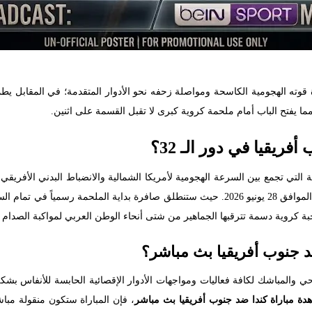
قوته الهجومية الكاسحة ومواصلة زحفه نحو الأدوار المتقدمة؛ في المقابل يطمح م
مما يفتح الباب أمام ملحمة كروية كبرى لا تقبل القسمة على اثنين.
ريقيا في دور الـ 32؟
 التي تجمع بين السرعة الهجومية لأمريكا الشمالية والانضباط البدني الأفريقي
بة كروية دسمة تترقبها الجماهير من شتى أنحاء الوطن العربي لمواكبة الصدام ا
د جنوب أفريقيا بث مباشر؟
حي والمباشك لكافة فعاليات ومواجهات الأدوار الإقصائية الحابسة للأنفاس 
دة مباراة كندا ضد جنوب أفريقيا بث مباشر