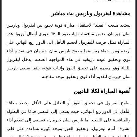
مشاهدة ليفربول وباريس بث مباشر
يستعد ملعب “أنفيلد” لاستقبال مباراة قوية تجمع بين ليفربول وباريس
سان جيرمان، ضمن منافسات إياب دور الـ 16 لدوري أبطال أوروبا. هذه
المباراة تمثل فرصة لليفربول لحسم التأهل إلى الدور ربع النهائي على
أرضه وبين جماهيره، بينما يطمح باريس سان جيرمان في تقديم أداء
قوي وتحقيق عودة تاريخية في هذه المواجهة الصعبة. يدخل ليفربول
اللقاء وهو مصمم على تحقيق الفوز وإثبات قوته، بينما يسعى باريس
سان جيرمان لتقديم أداء قوي وتحقيق نتيجة مفاجئة.
أهمية المباراة لكلا الناديين
يطمح ليفربول في تحقيق الفوز أو التعادل على الأقل وحصد بطاقة
التأهل إلى الدور ربع النهائي، حيث يسعى إلى المضي قدمًا في البطولة
والمنافسة على اللقب. أما باريس سان جيرمان، فيسعى إلى تقديم أداء
مشرف أمام ليفربول، وتحقيق الفوز بنتيجة كبيرة تساعده على قلب