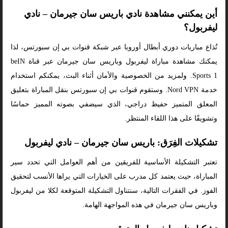
أين يمكنني مشاهدة نادي باريس سان جيرمان – نادي
ليفربول؟
تُذاع مباريات دوري أبطال أوروبا عبر شبكة قنوات بي إن سبورتس، لذا
يمكنك مشاهدة مباراة ليفربول وباريس سان جيرمان عبر قناة beIN
Sports 1. ولمزيد من الخصوصية والأمان أثناء البث، يمكنكم استخدام
خدمة Nord VPN. وستقوم قنوات بي إن سبورتس بنقل المباراة بتعليق
المعلق المتميز حفيظ دراجي، الذي سيضفي بصوته المميز حماسًا
وتشويقًا على هذا اللقاء المنتظر.
تشكيلات الفِرَق: باريس سان جيرمان – نادي ليفربول
تعتبر التشكيلة الأساسية للفريقين من أهم العوامل التي تحدد سير
المباراة، حيث يعتمد كل مدرب على الخيارات التي يراها الأنسب لتحقيق
الفوز. في الفقرات التالية، سنتناول التشكيلة المتوقعة لكلا من ليفربول
وباريس سان جيرمان في هذه المواجهة الهامة.