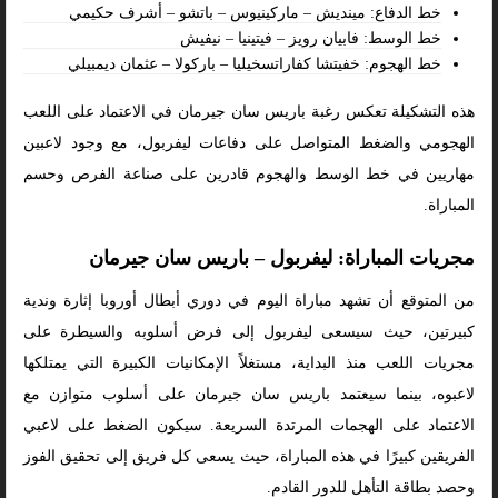
خط الدفاع: مينديش – ماركينيوس – باتشو – أشرف حكيمي
خط الوسط: فابيان رويز – فيتينيا – نيفيش
خط الهجوم: خفيتشا كفاراتسخيليا – باركولا – عثمان ديمبيلي
هذه التشكيلة تعكس رغبة باريس سان جيرمان في الاعتماد على اللعب
الهجومي والضغط المتواصل على دفاعات ليفربول، مع وجود لاعبين
مهاريين في خط الوسط والهجوم قادرين على صناعة الفرص وحسم
المباراة.
مجريات المباراة: ليفربول – باريس سان جيرمان
من المتوقع أن تشهد مباراة اليوم في دوري أبطال أوروبا إثارة وندية
كبيرتين، حيث سيسعى ليفربول إلى فرض أسلوبه والسيطرة على
مجريات اللعب منذ البداية، مستغلاً الإمكانيات الكبيرة التي يمتلكها
لاعبوه، بينما سيعتمد باريس سان جيرمان على أسلوب متوازن مع
الاعتماد على الهجمات المرتدة السريعة. سيكون الضغط على لاعبي
الفريقين كبيرًا في هذه المباراة، حيث يسعى كل فريق إلى تحقيق الفوز
وحصد بطاقة التأهل للدور القادم.