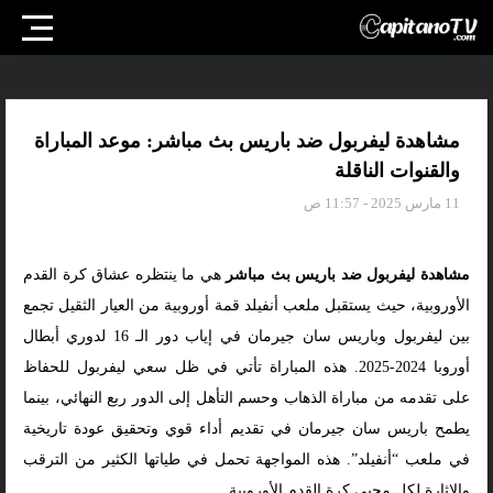
مشاهدة ليفربول ضد باريس بث مباشر: موعد المباراة
والقنوات الناقلة
11 مارس 2025 - 11:57 ص
مشاهدة ليفربول ضد باريس بث مباشر
هي ما ينتظره عشاق كرة القدم
الأوروبية، حيث يستقبل ملعب أنفيلد قمة أوروبية من العيار الثقيل تجمع
بين ليفربول وباريس سان جيرمان في إياب دور الـ 16 لدوري أبطال
أوروبا 2024-2025. هذه المباراة تأتي في ظل سعي ليفربول للحفاظ
على تقدمه من مباراة الذهاب وحسم التأهل إلى الدور ربع النهائي، بينما
يطمح باريس سان جيرمان في تقديم أداء قوي وتحقيق عودة تاريخية
في ملعب “أنفيلد”. هذه المواجهة تحمل في طياتها الكثير من الترقب
والإثارة لكل محبي كرة القدم الأوروبية.