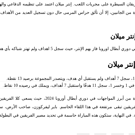
فريقان السيطرة على مجريات اللعب. إنتر ميلان اعتمد على تنظيمه الدفاعي واله
ن الجانبين، إلا أن تألق حراس المرمى حال دون تسجيل العديد من الأهداف. ا
نتر ميلان
م الإنتر، حيث سجل 5 اهداف ولم تهتز شباكه بأي هدف في تلك المواجهات.
نتر ميلان
واحدة من أبرز المواجهات في دوري أبطال أور
فريقين تبقى مرتفعة في هذا اللقاء الحاسم. باير ليفركوزن، صاحب الأرض، سي
. في النهاية، ستكون هذه المباراة حاسمة في تحديد مصير الفريقين في البطولة ا