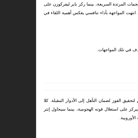
جمات المرتدة السريعة، بينما ركز باير ليفركوزن على
نتهت المواجهة بأداء تنافسي يعكس أهمية اللقاء في
وبا 2024، حيث يسعى كلا الفريقين لتحقيق الفوز لضمان التأهل إلى الأدوار المقبلة. كلا
ركز على استغلال قوته الهجومية، بينما سيحاول إنتر
لأوروبية.