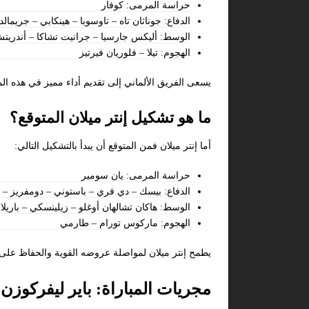
حراسة المرمى: كوفار
الدفاع: جوناثان تاه – تاوسوبا – هينكابي – جريمالد
الوسط: أليكس جارسيا – جرانيت تشاكا – أندريت
الهجوم: تيلا – فلوريان فيرتيز
يسعى الفريق الألماني إلى تقديم أداء مميز في هذه ال
ما هو تشكيل إنتر ميلان المتوقع؟
أما إنتر ميلان فمن المتوقع أن يبدأ بالتشكيل التالي:
حراسة المرمى: يان سومير
الدفاع: بيسك – دي فري – باستوني – دومفريز – 
الوسط: هاكان تشالهان أوغلو – زيلينسكي – باريلا
الهجوم: ماركوس تورام – طارمي
يطمح إنتر ميلان لمواصلة عروضه القوية والحفاظ على ت
مجريات المباراة: باير ليفركوزن –