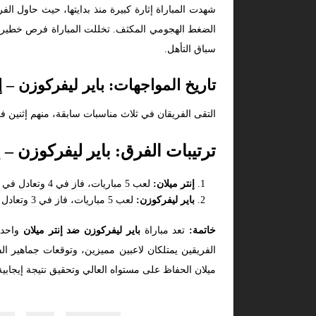
شهدت المباراة إثارة كبيرة منذ بدايتها، حيث حاول ال
الضغط الهجومي المكثف. تخللت المباراة فرص خطيرة م
سباق التأهل.
تاريخ المواجهات: باير ليفركوزن – إ
التقى الفريقان في ثلاث مناسبات سابقة، منهم إثنين في دوري أبطال اوروبا فاز به
ترتيبات الفرق: باير ليفركوزن – إ
إنتر ميلان:
لعب 5 مباريات، فاز في 4 وتعادل في 1، سجل 7 أهداف ولم يستقبل أي هدف، ويتصدر المجموعة برصيد 13 نقطة.
باير ليفركوزن:
لعب 5 مباريات، فاز في 3 وتعادل في 1 وخسر 1، سجل 11 هدفًا واستقبل 7 أهداف، ويملك في رصيده 10 نقاط.
خاتمة:
تعد مباراة
باير ليفركوزن ضد إنتر ميلان
الفريقين يمتلكان لاعبين مميزين، وتوقعات جماهير ال
ميلان الحفاظ على مستواه العالي وتحقيق نتيجة إيجابية