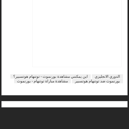
الدوري الانجليزي
اين يمكنني مشاهدة بورنموث - توتنهام هوتسبير؟
بورنموث ضد توتنهام هوتسبير
مشاهدة مباراة توتنهام - بورنموث