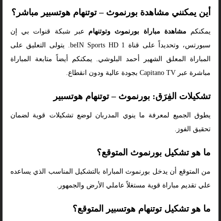
أين يمكنني مشاهدة بورنموث – توتنهام هوتسبير مباشر؟
يمكنكم
مشاهدة مباراة بورنموث وتوتنهام
عبر شبكة قنوات بي إن
سبورتس، وتحديداً على قناة beIN Sports HD 1. يتولى التعليق على
المباراة المعلق الشهير أحمد البلوشي. يمكنكم أيضاً متابعة المباراة
مباشرة عبر Capitano TV بجودة عالية ودون انقطاع.
تشكيلات الفِرَق: بورنموث – توتنهام هوتسبير
يطوق الجميع لمعرفة ما ينوي المدربان لوضع تشكيلات قوية لضمان
تحقيق الفوز.
ما هو تشكيل بورنموث المتوقع؟
من المتوقع أن يدخل بورنموث المباراة بالتشكيل المناسب الذي يساعده
علي تقديم مباراة قوية مستغلاً عاملي الأرض والجمهور.
ما هو تشكيل توتنهام هوتسبير المتوقع؟