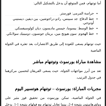
أما توتنهام، فمن المتوقع أن يدخل بالتشكيل التالي:
حراسة المرمى: فورستر.
خط الدفاع: جد سبينس، رادو دراجوشين، بين ديفيز، ديستيني
أودوجي.
خط الوسط: بيسوما، جيمس ماديسون، ديان كولوسيفسكي.
خط الهجوم: سون هيونج مين، برينان جونسون، دومينيك سولانكي.
حيث توتنهام يسعى للعودة إلى طريق الانتصارات بعد تعثره في الجولة
الماضية
مشاهدة مباراة بورنموث وتوتنهام مباشر
تعد من أبرز مواجهات الجولة، حيث يسعى الفريقان لتحسين مركزهما
في جدول الترتيب.
مجريات المباراة: بورنموث – توتنهام هوتسبير اليوم
في الجولة الماضية، تمكن بورنموث من تحقيق فوز مثير على
وولفرهامبتون بنتيجة 4-2، بينما تعادل توتنهام مع فولهام بنتيجة 1-1. يدخل