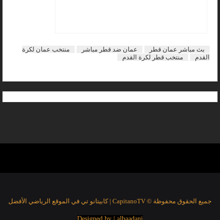
بث مباشر عمان قطر
عمان ضد قطر مباشر
منتخب عمان لكرة
القدم
منتخب قطر لكرة القدم
جميع الحقوق محفوظة © CapitanoTV | كابيتانو تي في الموقع الرياضي الأفضل
Designed by | albaadani