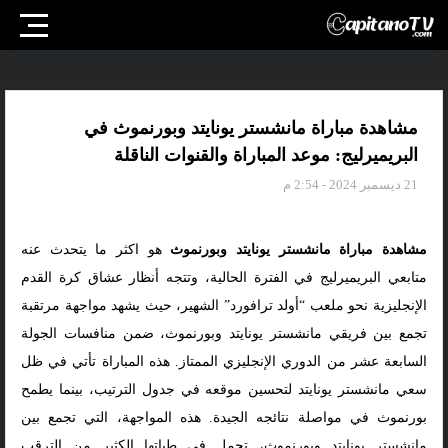
مشاهدة مباراة مانشستر يونايتد وبورنموث في
البريميرليج: موعد المباراة والقنوات الناقلة
21 ديسمبر 2024 - 2:54 م
مشاهدة مباراة مانشستر يونايتد وبورنموث
هو اكثر ما يتحدث عنه
متابعي البريميرليج في الفترة الحالية، وتتجه أنظار عشاق كرة القدم
الإنجليزية نحو ملعب “أولد ترافورد” الشهير، حيث يشهد مواجهة مرتقبة
تجمع بين فريقي مانشستر يونايتد وبورنموث، ضمن منافسات الجولة
السابعة عشر من الدوري الإنجليزي الممتاز. هذه المباراة تأتي في ظل
سعي مانشستر يونايتد لتحسين موقعه في جدول الترتيب، بينما يطمح
بورنموث في مواصلة نتائجه الجيدة. هذه المواجهة، التي تجمع بين
مانشستر يونايتد وبورنموث، تحمل في طياتها الكثير من الترقب