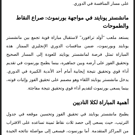
على مسار المنافسة في الدوري.
مانشستر يونايتد في مواجهة بورنموث: صراع النقاط
والطموحات
يستعد ملعب “أولد ترافورد” لاستقبال مباراة قوية تجمع بين مانشستر
يونايتد وبورنموث، ضمن منافسات الدوري الإنجليزي الممتاز. هذه
المباراة تمثل فرصة لمانشستر يونايتد للعودة إلى المسار الصحيح
وتحقيق الفوز على أرضه وبين جماهيره، بينما يطمح بورنموث في تقديم
أداء قوي وتحقيق نتيجة إيجابية أمام أحد الأندية الكبيرة في الدوري.
يدخل مانشستر يونايتد اللقاء وهو مصمم على تحقيق الفوز وإثبات قوته،
بينما يسعى بورنموث لتقديم أداء قوي وتحقيق نتيجة مفاجئة.
أهمية المباراة لكلا الناديين
يطمح مانشستر يونايتد في تحقيق الفوز وتحسين موقعه في جدول
الترتيب، حيث يسعى إلى حصد ثلاث نقاط ثمينة تساعده على الاقتراب
من المراكز المتقدمة. أما بورنموث، فيسعى إلى مواصلة نتائجه الجيدة