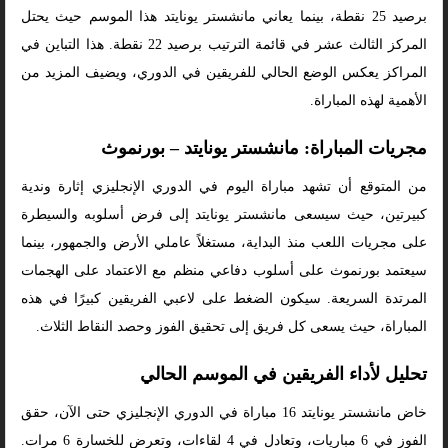
برصيد 25 نقطة، بينما يعاني مانشستر يونايتد هذا الموسم حيث يحتل
المركز الثالث عشر في قائمة الترتيب برصيد 22 نقطة. هذا التباين في
المراكز يعكس الوضع الحالي للفريقين في الدوري، ويضيف المزيد من
الأهمية لهذه المباراة.
مجريات المباراة: مانشستر يونايتد – بورنموث
من المتوقع أن تشهد مباراة اليوم في الدوري الإنجليزي إثارة وندية
كبيرتين، حيث سيسعى مانشستر يونايتد إلى فرض أسلوبه والسيطرة
على مجريات اللعب منذ البداية، مستغلاً عاملي الأرض والجمهور، بينما
سيعتمد بورنموث على أسلوب دفاعي منظم مع الاعتماد على الهجمات
المرتدة السريعة. سيكون الضغط على لاعبي الفريقين كبيرًا في هذه
المباراة، حيث يسعى كل فريق إلى تحقيق الفوز وحصد النقاط الثلاث.
تحليل لأداء الفريقين في الموسم الحالي
خاض مانشستر يونايتد 16 مباراة في الدوري الإنجليزي حتى الآن، حقق
الفوز في 6 مباريات، وتعادل في 4 لقاءات، وتعرض للخسارة 6 مرات.