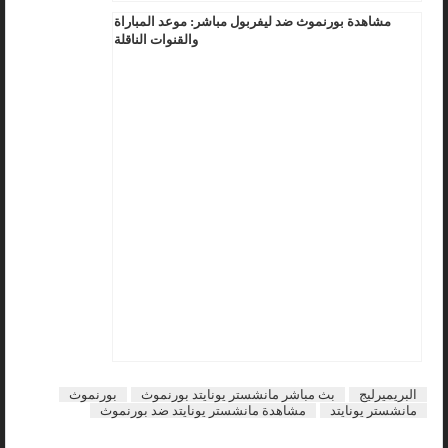
مشاهدة بورنموث ضد ليفربول مباشر: موعد المباراة
والقنوات الناقلة
البريميرليج
بث مباشر مانشستر يونايتد بورنموث
بورنموث
مانشستر يونايتد
مشاهدة مانشستر يونايتد ضد بورنموث