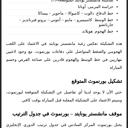
تشكيلة مانشستر يونايتد المتوقعة4-5-1
حراسة المرمى: أونانا
خط الدفاع: دالوت – كامبوالا – ماجوير – بيساكا
خط الوسط: كاسيميرو – ماينو – أنتوني – برونو فيرنانديز –
جارناتشو
خط الهجوم: هويلاند
هذه التشكيلة تعكس رغبة مانشستر يونايتد في الاعتماد على اللعب
الهجومي والضغط المتواصل على دفاعات بورنموث، مع وجود لاعبين
مهاريين في خط الوسط والهجوم قادرين على صناعة الفرص وحسم
المباراة.
تشكيل بورنموث المتوقع
حتي الأن لا يوجد لدينا أي تفاصيل عن التشكيلة المتوقعة لبورنموث،
وسيتم الاعتماد على التشكيلة المعلنة قبل المباراة بوقت كافي.
موقف مانشستر يونايتد – بورنموث في جدول الترتيب
يحتل بورنموث المركز السادس في جدول ترتيب الدوري الإنجليزي