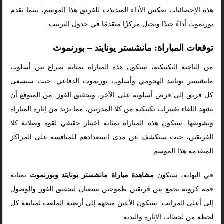
هذه الإحصائيات تعكس الأداء المتذبذب للفريق هذا الموسم، بينما يقدم
بورنموث أداءً جيدًا ويحتل مركزًا متقدمًا في جدول الترتيب.
توقعات المباراة: مانشستر يونايتد – بورنموث
من الناحية التكتيكية، ستكون هذه المباراة بمثابة صراع بين أسلوب
مانشستر يونايتد الهجومي وأسلوب بورنموث الدفاعي، حيث سيسعى
كل فريق إلى فرض أسلوبه على الآخر، وتحقيق الفوز. من المتوقع أن
يشهد اللقاء تغييرات تكتيكية من كلا المدربين، مما يزيد من إثارة المباراة
وتشويقها. ستكون هذه المباراة بمثابة اختبار حقيقي لقوة وصلابة كلا
الفريقين، حيث ستكشف عن مدى استعدادهم للمنافسة على المراكز
المتقدمة هذا الموسم.
في النهاية، ستكون
مشاهدة مباراة مانشستر يونايتد وبورنموث
بمثابة
قمة كروية تجمع بين فريقين طموحين يسعيان لتحقيق الفوز والوصول
إلى أعلى المراتب. ستكون الأعين متجهة إلى أرضية الملعب لمتابعة كل
لحظة من لحظات الإثارة والندية.