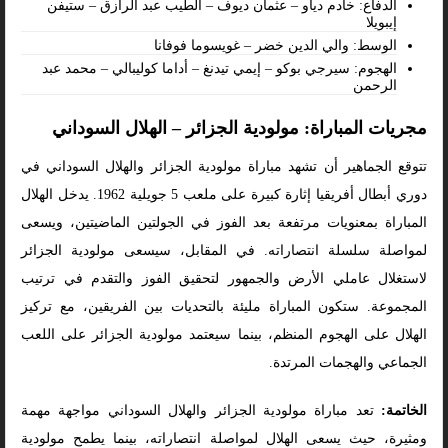
الدفاع: خادم دياو – عثمان ديوف – الطيب عبد الرازق – ستيفن
إيبويلا
الوسط: والي الدين خضر – غويسوما فوفانا
الهجوم: سيرجي بوكو – إيمي تيدنغ – أداما كوليبالي – محمد عبد
الرحمن
مجريات المباراة: مولودية الجزائر – الهلال السوداني
تتوقع الجماهير أن تشهد مباراة مولودية الجزائر والهلال السوداني في
دوري أبطال أفريقيا إثارة كبيرة على ملعب 5 جويلية 1962. يدخل الهلال
المباراة بمعنويات مرتفعة بعد الفوز في الجولتين الماضيتين، ويسعى
لمواصلة سلسلة انتصاراته. في المقابل، سيسعى مولودية الجزائر
لاستغلال عاملي الأرض والجمهور لتحقيق الفوز والتقدم في ترتيب
المجموعة. ستكون المباراة مليئة بالتحديات بين الفريقين، مع تركيز
الهلال على الهجوم المنظم، بينما سيعتمد مولودية الجزائر على اللعب
الجماعي والهجمات المرتدة.
الخاتمة:
تعد مباراة مولودية الجزائر والهلال السوداني مواجهة مهمة
ومثيرة، حيث يسعى الهلال لمواصلة انتصاراته، بينما يطمح مولودية