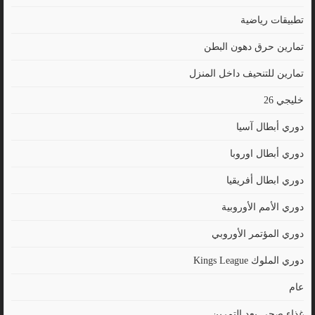
تطبيقات رياضية
تمارين حرق دهون البطن
تمارين للتنحيف داخل المنزل
خليجي 26
دوري أبطال آسيا
دوري أبطال اوروبا
دوري ابطال أفريقيا
دوري الأمم الأوروبية
دوري المؤتمر الأوروبي
دوري الملوك Kings League
عام
غذاء صحي بعد التمرين