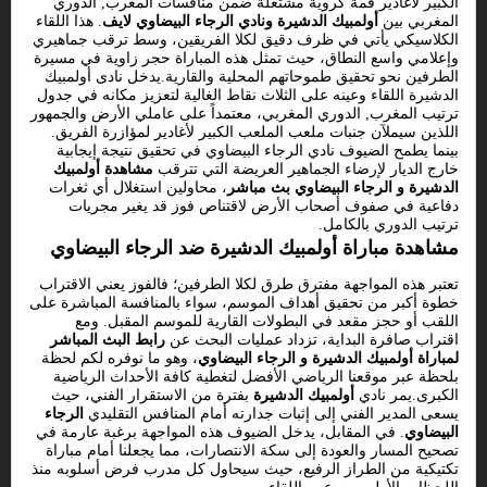
الكبير لأغادير قمة كروية مشتعلة ضمن منافسات المغرب, الدوري
المغربي بين
أولمبيك الدشيرة ونادي الرجاء البيضاوي لايف
. هذا اللقاء
الكلاسيكي يأتي في ظرف دقيق لكلا الفريقين، وسط ترقب جماهيري
وإعلامي واسع النطاق، حيث تمثل هذه المباراة حجر زاوية في مسيرة
الطرفين نحو تحقيق طموحاتهم المحلية والقارية.يدخل نادى أولمبيك
الدشيرة اللقاء وعينه على الثلاث نقاط الغالية لتعزيز مكانه في جدول
ترتيب المغرب, الدوري المغربي، معتمداً على عاملي الأرض والجمهور
اللذين سيملآن جنبات ملعب الملعب الكبير لأغادير لمؤازرة الفريق.
بينما يطمح الضيوف نادي الرجاء البيضاوي في تحقيق نتيجة إيجابية
خارج الديار لإرضاء الجماهير العريضة التي تترقب
مشاهدة أولمبيك
الدشيرة و الرجاء البيضاوي بث مباشر
، محاولين استغلال أي ثغرات
دفاعية في صفوف أصحاب الأرض لاقتناص فوز قد يغير مجريات
ترتيب الدوري بالكامل.
مشاهدة مباراة أولمبيك الدشيرة ضد الرجاء البيضاوي
تعتبر هذه المواجهة مفترق طرق لكلا الطرفين؛ فالفوز يعني الاقتراب
خطوة أكبر من تحقيق أهداف الموسم، سواء بالمنافسة المباشرة على
اللقب أو حجز مقعد في البطولات القارية للموسم المقبل. ومع
اقتراب صافرة البداية، تزداد عمليات البحث عن
رابط البث المباشر
لمباراة أولمبيك الدشيرة و الرجاء البيضاوي
، وهو ما نوفره لكم لحظة
بلحظة عبر موقعنا الرياضي الأفضل لتغطية كافة الأحداث الرياضية
الكبرى.يمر نادي
أولمبيك الدشيرة
بفترة من الاستقرار الفني، حيث
يسعى المدير الفني إلى إثبات جدارته أمام المنافس التقليدي
الرجاء
البيضاوي
. في المقابل، يدخل الضيوف هذه المواجهة برغبة عارمة في
تصحيح المسار والعودة إلى سكة الانتصارات، مما يجعلنا أمام مباراة
تكتيكية من الطراز الرفيع، حيث سيحاول كل مدرب فرض أسلوبه منذ