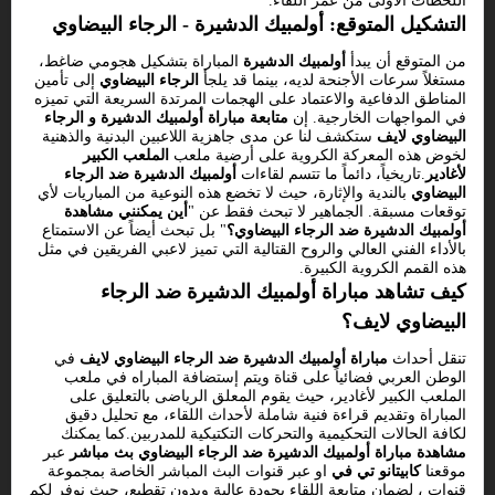
اللحظات الأولى من عمر اللقاء.
التشكيل المتوقع: أولمبيك الدشيرة - الرجاء البيضاوي
من المتوقع أن يبدأ
أولمبيك الدشيرة
المباراة بتشكيل هجومي ضاغط،
مستغلاً سرعات الأجنحة لديه، بينما قد يلجأ
الرجاء البيضاوي
إلى تأمين
المناطق الدفاعية والاعتماد على الهجمات المرتدة السريعة التي تميزه
في المواجهات الخارجية. إن
متابعة مباراة أولمبيك الدشيرة و الرجاء
البيضاوي لايف
ستكشف لنا عن مدى جاهزية اللاعبين البدنية والذهنية
لخوض هذه المعركة الكروية على أرضية ملعب
الملعب الكبير
لأغادير
.تاريخياً، دائماً ما تتسم لقاءات
أولمبيك الدشيرة ضد الرجاء
البيضاوي
بالندية والإثارة، حيث لا تخضع هذه النوعية من المباريات لأي
توقعات مسبقة. الجماهير لا تبحث فقط عن "
أين يمكنني مشاهدة
أولمبيك الدشيرة ضد الرجاء البيضاوي؟
" بل تبحث أيضاً عن الاستمتاع
بالأداء الفني العالي والروح القتالية التي تميز لاعبي الفريقين في مثل
هذه القمم الكروية الكبيرة.
كيف تشاهد مباراة أولمبيك الدشيرة ضد الرجاء
البيضاوي لايف؟
تنقل أحداث
مباراة أولمبيك الدشيرة ضد الرجاء البيضاوي لايف
في
الوطن العربي فضائياً على قناة
ويتم إستضافة المباراه في ملعب
الملعب الكبير لأغادير، حيث يقوم المعلق الرياضى بالتعليق على
المباراة وتقديم قراءة فنية شاملة لأحداث اللقاء، مع تحليل دقيق
لكافة الحالات التحكيمية والتحركات التكتيكية للمدربين.كما يمكنك
مشاهدة مباراة أولمبيك الدشيرة ضد الرجاء البيضاوي بث مباشر
عبر
موقعنا
كابيتانو تي في
او عبر قنوات البث المباشر الخاصة بمجموعة
قنوات ، لضمان متابعة اللقاء بجودة عالية وبدون تقطيع، حيث نوفر لكم