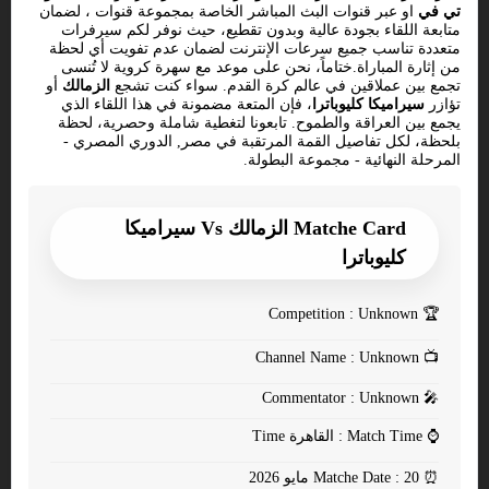
تي في
او عبر قنوات البث المباشر الخاصة بمجموعة قنوات ، لضمان
متابعة اللقاء بجودة عالية وبدون تقطيع، حيث نوفر لكم سيرفرات
متعددة تناسب جميع سرعات الإنترنت لضمان عدم تفويت أي لحظة
من إثارة المباراة.ختاماً، نحن على موعد مع سهرة كروية لا تُنسى
تجمع بين عملاقين في عالم كرة القدم. سواء كنت تشجع
الزمالك
أو
تؤازر
سيراميكا كليوباترا
، فإن المتعة مضمونة في هذا اللقاء الذي
يجمع بين العراقة والطموح. تابعونا لتغطية شاملة وحصرية، لحظة
بلحظة، لكل تفاصيل القمة المرتقبة في مصر, الدوري المصري -
المرحلة النهائية - مجموعة البطولة.
Matche Card الزمالك Vs سيراميكا
كليوباترا
Competition : Unknown
🏆
Channel Name : Unknown
📺
Commentator : Unknown
🎤
⌚
Match Time : القاهرة Time
⏰
Matche Date : 20 مايو 2026