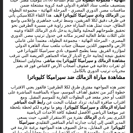
النهائية - مجموعة البطولة
في تمام الساعة 20:00 بتوقيت مصر. حيث
يستضيف ملعب ستاد القاهرة الدولي قمة كروية مشتعلة ضمن
منافسات مصر, الدوري المصري - المرحلة النهائية - مجموعة البطولة
بين
الزمالك ونادي سيراميكا كليوباترا لايف
. هذا اللقاء الكلاسيكي يأتي
في ظرف دقيق لكلا الفريقين، وسط ترقب جماهيري وإعلامي واسع
النطاق، حيث تمثل هذه المباراة حجر زاوية في مسيرة الطرفين نحو
تحقيق طموحاتهم المحلية والقارية.يدخل نادى الزمالك اللقاء وعينه
على الثلاث نقاط الغالية لتعزيز مكانه في جدول ترتيب مصر, الدوري
المصري - المرحلة النهائية - مجموعة البطولة، معتمداً على عاملي
الأرض والجمهور اللذين سيملآن جنبات ملعب ستاد القاهرة الدولي
لمؤازرة الفريق. بينما يطمح الضيوف نادي سيراميكا كليوباترا في
تحقيق نتيجة إيجابية خارج الديار لإرضاء الجماهير العريضة التي تترقب
مشاهدة الزمالك و سيراميكا كليوباترا بث مباشر
، محاولين استغلال
أي ثغرات دفاعية في صفوف أصحاب الأرض لاقتناص فوز قد يغير
مجريات ترتيب الدوري بالكامل.
مشاهدة مباراة الزمالك ضد سيراميكا كليوباترا
تعتبر هذه المواجهة مفترق طرق لكلا الطرفين؛ فالفوز يعني الاقتراب
خطوة أكبر من تحقيق أهداف الموسم، سواء بالمنافسة المباشرة على
اللقب أو حجز مقعد في البطولات القارية للموسم المقبل. ومع
اقتراب صافرة البداية، تزداد عمليات البحث عن
رابط البث المباشر
لمباراة الزمالك و سيراميكا كليوباترا
، وهو ما نوفره لكم لحظة بلحظة
عبر موقعنا الرياضي الأفضل لتغطية كافة الأحداث الرياضية
الكبرى.يمر نادي
الزمالك
بفترة من الاستقرار الفني، حيث يسعى
المدير الفني إلى إثبات جدارته أمام المنافس التقليدي
سيراميكا
كليوباترا
. في المقابل، يدخل الضيوف هذه المواجهة برغبة عارمة في
تصحيح المسار والعودة إلى سكة الانتصارات، مما يجعلنا أمام مباراة