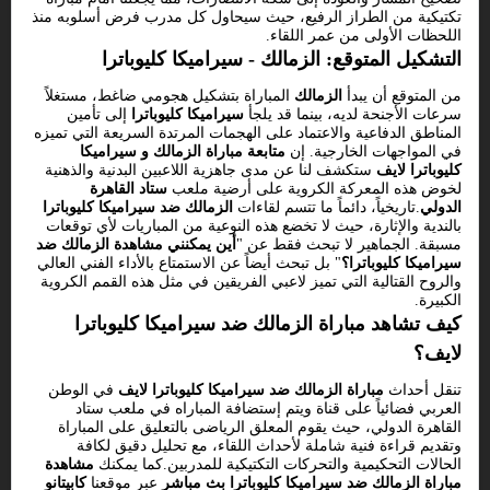
تكتيكية من الطراز الرفيع، حيث سيحاول كل مدرب فرض أسلوبه منذ
اللحظات الأولى من عمر اللقاء.
التشكيل المتوقع: الزمالك - سيراميكا كليوباترا
من المتوقع أن يبدأ
الزمالك
المباراة بتشكيل هجومي ضاغط، مستغلاً
سرعات الأجنحة لديه، بينما قد يلجأ
سيراميكا كليوباترا
إلى تأمين
المناطق الدفاعية والاعتماد على الهجمات المرتدة السريعة التي تميزه
في المواجهات الخارجية. إن
متابعة مباراة الزمالك و سيراميكا
كليوباترا لايف
ستكشف لنا عن مدى جاهزية اللاعبين البدنية والذهنية
لخوض هذه المعركة الكروية على أرضية ملعب
ستاد القاهرة
الدولي
.تاريخياً، دائماً ما تتسم لقاءات
الزمالك ضد سيراميكا كليوباترا
بالندية والإثارة، حيث لا تخضع هذه النوعية من المباريات لأي توقعات
مسبقة. الجماهير لا تبحث فقط عن "
أين يمكنني مشاهدة الزمالك ضد
سيراميكا كليوباترا؟
" بل تبحث أيضاً عن الاستمتاع بالأداء الفني العالي
والروح القتالية التي تميز لاعبي الفريقين في مثل هذه القمم الكروية
الكبيرة.
كيف تشاهد مباراة الزمالك ضد سيراميكا كليوباترا
لايف؟
تنقل أحداث
مباراة الزمالك ضد سيراميكا كليوباترا لايف
في الوطن
العربي فضائياً على قناة
ويتم إستضافة المباراه في ملعب ستاد
القاهرة الدولي، حيث يقوم المعلق الرياضى بالتعليق على المباراة
وتقديم قراءة فنية شاملة لأحداث اللقاء، مع تحليل دقيق لكافة
الحالات التحكيمية والتحركات التكتيكية للمدربين.كما يمكنك
مشاهدة
مباراة الزمالك ضد سيراميكا كليوباترا بث مباشر
عبر موقعنا
كابيتانو