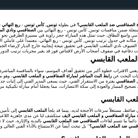
ة الصفاقسي ضد الملعب القابسي؟
في بطولة
تونس, كأس تونس - ربع النهائي
علة ضمن منافسات تونس, كأس تونس - ربع النهائي بين
الصفاقسي ونادي الم
 واسع النطاق، حيث تمثل هذه المباراة حجر زاوية في مسيرة الطرفين نحو تح
زيز مكانه في جدول ترتيب تونس, كأس تونس - ربع النهائي، معتمداً على عاملي
لضيوف نادي الملعب القابسي في تحقيق نتيجة إيجابية خارج الديار لإرضاء الج
ات دفاعية في صفوف أصحاب الأرض لاقتناص فوز قد يغير مجريات ترتيب الدوري
لملعب القابسي
 يعني الاقتراب خطوة أكبر من تحقيق أهداف الموسم، سواء بالمنافسة المباشرة
ليات البحث عن
رابط البث المباشر لمباراة الصفاقسي و الملعب القابسي
، وهو م
ي
الصفاقسي
بفترة من الاستقرار الفني، حيث يسعى المدير الفني إلى إثبات جدا
تصحيح المسار والعودة إلى سكة الانتصارات، مما يجعلنا أمام مباراة تكتيكي
لعب القابسي
ضاغط، مستغلاً سرعات الأجنحة لديه، بينما قد يلجأ
الملعب القابسي
إلى تأمين 
ة مباراة الصفاقسي و الملعب القابسي لايف
ستكشف لنا عن مدى جاهزية اللاعبين
، دائماً ما تتسم لقاءات
الصفاقسي ضد الملعب القابسي
بالندية والإثارة، حيث لا
اقسي ضد الملعب القابسي؟
" بل تبحث أيضاً عن الاستمتاع بالأداء الفني العالي و