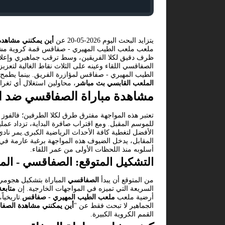
يتزايد البحث اليوم 2026-05-20 عن
أين يمكنني مشاهد
ملعب ملعب الطيب المهيري - صفاقس قمة كروية مشت
ظرف دقيق لكلا الفريقين، وسط ترقب جماهيري وإعلامي
الصفاقسي اللقاء وعينه على الثلاث نقاط الغالية لتع
الطيب المهيري - صفاقس لمؤازرة الفريق. بينما يطمح ا
الملعب القابسي بث مباشر
، محاولين استغلال أي ثغر
مشاهدة مباراة الصفاقسي ضد ا
تعتبر هذه المواجهة مفترق طرق لكلا الطرفين؛ فالفوز
للموسم المقبل. ومع اقتراب صافرة البداية، تزداد عم
الأفضل لتغطية كافة الأحداث الرياضية الكبرى.يمر ناد
المقابل، يدخل الضيوف هذه المواجهة برغبة عارمة في 
أسلوبه منذ اللحظات الأولى من عمر اللقاء.
التشكيل المتوقع: الصفاقسي - الم
من المتوقع أن يبدأ
الصفاقسي
المباراة بتشكيل هجومي 
السريعة التي تميزه في المواجهات الخارجية. إن
متابع
أرضية ملعب
ملعب الطيب المهيري - صفاقس
.تاريخياً
الجماهير لا تبحث فقط عن "
أين يمكنني مشاهدة الصف
القمم الكروية الكبيرة.