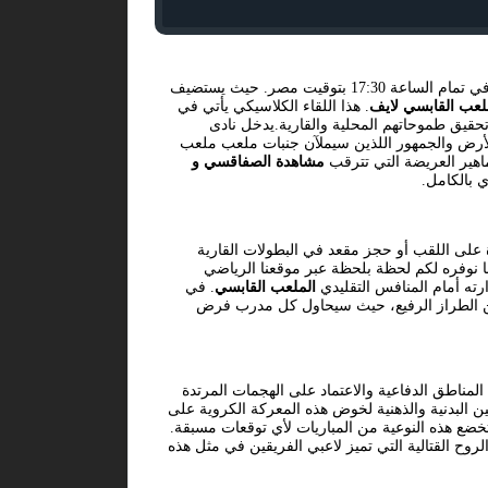
في تمام الساعة 17:30 بتوقيت مصر. حيث يستضيف
لعب القابسي لايف
. هذا اللقاء الكلاسيكي يأتي في
قيق طموحاتهم المحلية والقارية.يدخل نادى
 الأرض والجمهور اللذين سيملآن جنبات ملعب ملعب
ماهير العريضة التي تترقب
مشاهدة الصفاقسي و
 بالكامل.
 على اللقب أو حجز مقعد في البطولات القارية
ا نوفره لكم لحظة بلحظة عبر موقعنا الرياضي
رته أمام المنافس التقليدي
الملعب القابسي
. في
ة من الطراز الرفيع، حيث سيحاول كل مدرب فرض
المناطق الدفاعية والاعتماد على الهجمات المرتدة
 البدنية والذهنية لخوض هذه المعركة الكروية على
 تخضع هذه النوعية من المباريات لأي توقعات مسبقة.
الروح القتالية التي تميز لاعبي الفريقين في مثل هذه