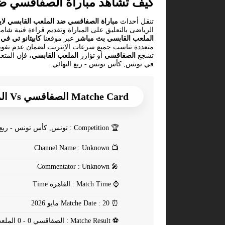
كيف تشاهد مباراة الصفاقسي ض
تنقل أحداث
مباراة الصفاقسي ضد الملعب القابسي لا
الرياضى بالتعليق على المباراة وتقديم قراءة فنية شامل
الملعب القابسي بث مباشر
عبر موقعنا
كابيتانو تي في
ا
متعددة تناسب جميع سرعات الإنترنت لضمان عدم تفويت 
تشجع
الصفاقسي
أو تؤازر
الملعب القابسي
، فإن المتع
في تونس, كأس تونس - ربع النهائي.
Matche Card الصفاقسي Vs الملعب القابسي
🏆
Competition : تونس, كأس تونس - ربع النهائي
Channel Name : Unknown
📺
Commentator : Unknown
🎤
⌚
Match Time : القاهرة Time
⏰
Matche Date : 20 مايو 2026
⚽
Matche Result : الصفاقسي 0 - 0 الملعب القابسي