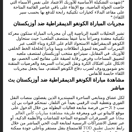
*(شهدت التشكيلة الأساسية للأوزبك الاعتماد على نفس الأسماء التي
خاضت الجولة الماضية، مع الإبقاء على باقي عناصر القائمة المتاحة
على مقاعد البدلاء كخيارات تكتيكية رابحة للدفع بها بحسب سير
اللقاء).*
مجريات المباراة الكونغو الديمقراطية ضد أوزبكستان
تشير التحليلات الفنية الرياضية إلى أن مجريات المباراة ستكون معركة
تكتيكية معقدة وصراعاً بدنياً عنيفاً بمنتصف الملعب؛ حيث ستحاول
الكونغو الديمقراطية الاستحواذ التام على الكرة وبناء اللعب عبر
التمريرات السريعة لتمويل انطلاقات ويسا وبانزا لخلخلة الخط الخلفي
للأوزبك. في المقابل، سيتراجع منتخب أوزبكستان لمنتصف ملعبه
لتضييق المساحات وفرض رقابة لصيقة على مفاتيح لعب الخصم، مع
الاتكال على افتكاك الكرة ونقل المرتدات السريعة والعرضيات المتقنة
نحو شومورودوف لضرب دفاع الكونغو المتقدم، مما يجعل مجريات
اللقاء حابسة للأنفاس.
مشاهدة مباراة الكونغو الديمقراطية ضد أوزبكستان بث
مباشر
لكل عشاق ومتابعي الساحرة المستديرة الذين يفضلون منصات النقل
الفوري وتغطية البث الرقمي بعيداً عن التلفاز، تمنحكم قنوات بي إن
سبーストس فرصة متابعة فعاليات البطولة من خلال الدخول على
موقع كابيتانو تي في ومعرفة
طريقة مشاهدة مباريات كأس العالم
مجانا
عبر السيرفرات المتنوعة المتاحة للشاشات والأنظمة الذكية، أو
عبر تفعيل الاشتراكات الرسمية لمتابعة البث الحي المباشر من خلال
رابط
تحميل تطبيق TOD
للاستمتاع بنقل مستقر وبأعلى جودة ممكنة