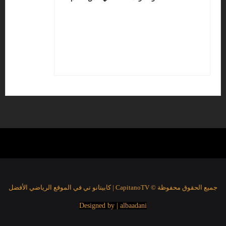
جميع الحقوق محفوظة © CapitanoTV | كابيتانو تي في الموقع الرياضي الأفضل
Designed by | albaadani