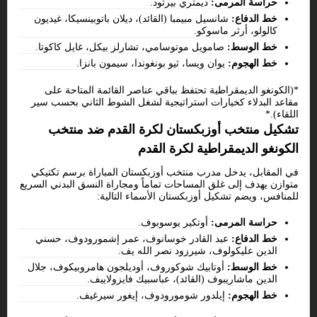
حراسة المرمى:
ديمتري بيرتود.
خط الدفاع:
شانسيل مبيمبا (القائد)، ديلان باتوبينسيكا، غيديون
كالولو، أرثر ماسوكو.
خط الوسط:
صامويل موتوسامي، تشارلز بيكل، غايل كاكوتا.
خط الهجوم:
يوان ويسا، ثيو بونغوندا، سيمون بانزا.
*(الكونغو الديمقراطية تحتفظ بباقي عناصر القائمة المتاحة على
مقاعد البدلاء كخيارات استراتيجية لشغل الشوط الثاني بحسب سير
اللقاء).*
تشكيل منتخب أوزبكستان لكرة القدم ضد منتخب
الكونغو الديمقراطية لكرة القدم
في المقابل، يدخل مدرب منتخب أوزبكستان المباراة برسم تكتيكي
متوازن يهدف إلى غلق المساحات تماماً ومجاراة النسق البدني السريع
للمنافس، ويضم تشكيل أوزبكستان الأسماء التالية:
حراسة المرمى:
أوتكير يوسوبوف.
خط الدفاع:
عبد القادر خوسانوف، عمر إشمورودوف، حسني
الدين عليكولوف، شيرزود نصر الله يف.
خط الوسط:
أوتابيك شوكوروف، أوديلجون هامروبيكوف، جلال
الدين ماشاريبوف (القائد)، عباسبيك فايزولاييف.
خط الهجوم:
إيلدور شومورودوف، إيغور سيرغيف.