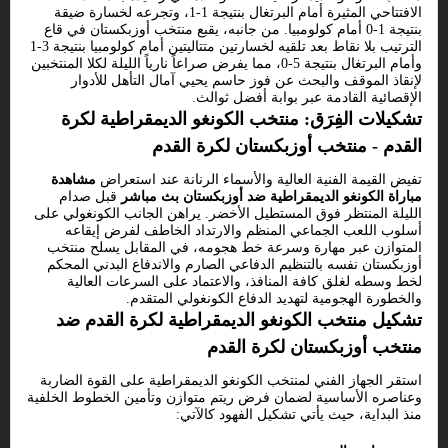
الافتتاحي المثيرة أمام البرتغال بنتيجة 1-1، وتجرعه لخسارة ضيقة
بنتيجة 1-0 أمام كولومبيا. من جانبه، يقبع منتخب أوزبكستان في قاع
الترتيب بلا نقاط بعد تلقيه لخسارتين متتاليتين أمام كولومبيا بنتيجة 3-1
وأمام البرتغال بنتيجة 5-0، مما يفرض صراعاً نارياً الليلة لكلا المنتخبين
لإنقاذ الموقف والبحث عن فوز حاسم يحيي آمال التأهل للأدوار
الإقصائية القادمة عبر بوابة أفضل ثوالث.
تشكيلات الفِرَق: منتخب الكونغو الديمقراطية لكرة
القدم - منتخب أوزبكستان لكرة القدم
تفيض القيمة الفنية العالية والأسماء الرنانة عند استعراض
مشاهدة
مباراة الكونغو الديمقراطية ضد أوزبكستان بث مباشر
قبل صدام
الليلة المنتظر فوق المستطيل الأخضر. يراهن الجانب الكونغولي على
أسلوب اللعب الجماعي المنظم والارتداد الخاطف لفرض إيقاعه
المتوازن عبر مهارة وسرعة خط هجومه، في المقابل يسلح منتخب
أوزبكستان نفسه بالتنظيم الدفاعي الصارم والاندفاع البدني المحكم
لخط وسطه لغلق كافة المنافذ، والاعتماد على السرعات العالية
والخطورة الهجومية لتهديد الدفاع الكونغولي المتقدم.
تشكيل منتخب الكونغو الديمقراطية لكرة القدم ضد
منتخب أوزبكستان لكرة القدم
استقر الجهاز الفني لمنتخب الكونغو الديمقراطية على القوة الضاربة
وعناصره الأساسية لضمان فرض ريتم متوازن وتأمين الخطوط الخلفية
منذ البداية، حيث يأتي تشكيل الفهود كالآتي: