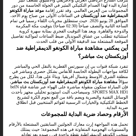
يترقب الشارع الرياضي العربي والأفريقي والآسيوي بشغف كبير
إشارة البدء لهذا الصدام التكتيكي المثير في الجولة الحاسمة من دور
المجموعات من العرس العالمي. وقد تقرر إقامة
موعد مباراة الكونغو
الديمقراطية ضد أوزبكستان
في الساعات الأولى من صباح يوم الأحد،
الموافق 28 يونيو 2026. حيث ستنطلق مجريات اللقاء رسمياً في تمام
الساعة الثانية والنصف صباحاً (02:30 صباحاً) بتوقيت مكة المكرمة
والدوحة والقاهرة. ويعد هذا التوقيت الفجري بمثابة سهرة كروية
استثنائية تتطلب من عشاق المونديال ضبط الساعات لمواكبة تفاصيل
الموقعة المشتعلة منذ الدقيقة الأولى من قلب الحدث.
أين يمكنني مشاهدة مباراة الكونغو الديمقراطية ضد
أوزبكستان بث مباشر؟
تنفرد شبكة قنوات بي إن سبورتس القطرية بالنقل الحي والمباشر
لكافة مواجهات البطولة الحابسة للأنفاس بشكل حصري ومباشر في
منطقة الشرق الأوسط وشمال أفريقيا. وبناءً على هذا، لكل من يطرح
سؤالاً
مشاهدة مباراة الكونغو الديمقراطية ضد أوزبكستان بث مباشر
،
فإن المباراة ستكون منقولة مباشرة على الهواء عبر شاشة قناة beIN
SPORTS MAX HD1. وسيصاحب البث استوديو تحليلي مجهز بأحدث
الوسائل التقنية والبصرية ويضم باقة من ألمع نجوم الكرة لتشريح
الخطط التكتيكية والخيارات الرسمية لقوائم المنتخبين قبل انطلاق
ضربة البداية.
الأرقام وحصاد ضربة البداية للمجموعات
تحمل هذه المواجهة إرث معارك الجولتين السابقتين المشتعلة بالأرقام
والمستويات الهجومية المتفاوتة في هذه المجموعة؛ حيث يمتلك
منتخب الكونغو الديمقراطية نقطة واحدة في رصيده بعد تعادله