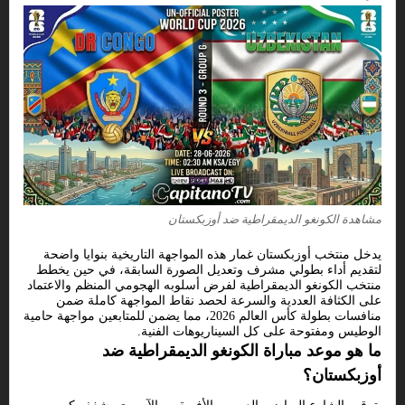
مشاهدة الكونغو الديمقراطية ضد أوزبكستان
يدخل منتخب أوزبكستان غمار هذه المواجهة التاريخية بنوايا واضحة
لتقديم أداء بطولي مشرف وتعديل الصورة السابقة، في حين يخطط
منتخب الكونغو الديمقراطية لفرض أسلوبه الهجومي المنظم والاعتماد
على الكثافة العددية والسرعة لحصد نقاط المواجهة كاملة ضمن
منافسات بطولة كأس العالم 2026، مما يضمن للمتابعين مواجهة حامية
الوطيس ومفتوحة على كل السيناريوهات الفنية.
ما هو موعد مباراة الكونغو الديمقراطية ضد
أوزبكستان؟