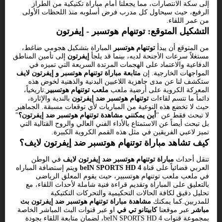
إلى سكة الانتصارات، مما يجعلنا أمام مباراة تكتيكية من الطراز
الرفيع، حيث سيحاول كل مدرب فرض أسلوبه منذ اللحظات الأولى
من عمر اللقاء.
التشكيل المتوقع: توتنهام هوتسبر - إيفرتون
من المتوقع أن يبدأ
توتنهام هوتسبر
المباراة بتشكيل هجومي ضاغط،
مستغلاً سرعات الأجنحة لديه، بينما قد يلجأ
إيفرتون
إلى تأمين المناطق
الدفاعية والاعتماد على الهجمات المرتدة السريعة التي تميزه في
المواجهات الخارجية. إن
متابعة مباراة توتنهام هوتسبر و إيفرتون لايف
ستكشف لنا عن مدى جاهزية اللاعبين البدنية والذهنية لخوض هذه
المعركة الكروية على أرضية ملعب
ملعب توتنهام هوتسبير
.تاريخياً،
دائماً ما تتسم لقاءات
توتنهام هوتسبر ضد إيفرتون
بالندية والإثارة،
حيث لا تخضع هذه النوعية من المباريات لأي توقعات مسبقة. الجماهير
لا تبحث فقط عن "
أين يمكنني مشاهدة توتنهام هوتسبر ضد إيفرتون؟
"
بل تبحث أيضاً عن الاستمتاع بالأداء الفني العالي والروح القتالية التي
تميز لاعبي الفريقين في مثل هذه القمم الكروية الكبيرة.
كيف تشاهد مباراة توتنهام هوتسبر ضد إيفرتون لايف؟
تنقل أحداث
مباراة توتنهام هوتسبر ضد إيفرتون لايف
في الوطن
العربي فضائياً على قناة
beIN SPORTS HD 4
ويتم إستضافة المباراه
في ملعب ملعب توتنهام هوتسبير، حيث يقوم المعلق الرياضى
بالتعليق على المباراة وتقديم قراءة فنية شاملة لأحداث اللقاء، مع
تحليل دقيق لكافة الحالات التحكيمية والتحركات التكتيكية
للمدربين.كما يمكنك
مشاهدة مباراة توتنهام هوتسبر ضد إيفرتون بث
مباشر
عبر موقعنا
كابيتانو تي في
او عبر قنوات البث المباشر الخاصة
بمجموعة قنوات beIN SPORTS HD 4، لضمان متابعة اللقاء بجودة