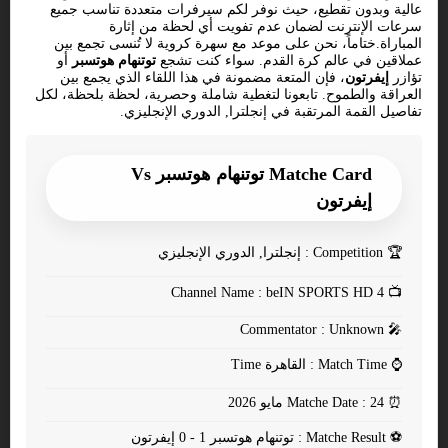
عالية وبدون تقطيع، حيث نوفر لكم سيرفرات متعددة تناسب جميع
سرعات الإنترنت لضمان عدم تفويت أي لحظة من إثارة
المباراة.ختاماً، نحن على موعد مع سهرة كروية لا تُنسى تجمع بين
عملاقين في عالم كرة القدم. سواء كنت تشجع
توتنهام هوتسبر
أو
تؤازر
إيفرتون
، فإن المتعة مضمونة في هذا اللقاء الذي يجمع بين
العراقة والطموح. تابعونا لتغطية شاملة وحصرية، لحظة بلحظة، لكل
تفاصيل القمة المرتقبة في إنجلترا, الدوري الإنجليزي.
Matche Card توتنهام هوتسبر Vs
إيفرتون
🏆
Competition : إنجلترا, الدوري الإنجليزي
Channel Name : beIN SPORTS HD 4
📺
Commentator : Unknown
🎤
⌚
Match Time : القاهرة Time
⏰
Matche Date : 24 مايو 2026
⚽
Matche Result : توتنهام هوتسبر 1 - 0 إيفرتون