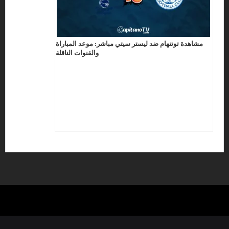
مشاهدة توتنهام ضد ليستر سيتي مباشر: موعد المباراة
والقنوات الناقلة