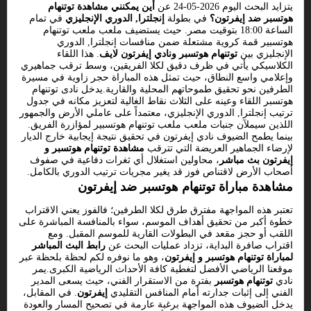
يتزايد البحث اليوم 2026-05-24 عن
أين يمكنني مشاهدة توتنهام
هوتسبر ضد إيفرتون؟
في بطولة
إنجلترا, الدوري الإنجليزي
في تمام
الساعة 18:00 بتوقيت مصر. حيث يستضيف ملعب ملعب توتنهام
هوتسبير قمة كروية مشتعلة ضمن منافسات إنجلترا, الدوري
الإنجليزي بين
توتنهام هوتسبر ونادي إيفرتون لايف
. هذا اللقاء
الكلاسيكي يأتي في ظرف دقيق لكلا الفريقين، وسط ترقب جماهيري
وإعلامي واسع النطاق، حيث تمثل هذه المباراة حجر زاوية في مسيرة
الطرفين نحو تحقيق طموحاتهم المحلية والقارية.يدخل نادى توتنهام
هوتسبر اللقاء وعينه على الثلاث نقاط الغالية لتعزيز مكانه في جدول
ترتيب إنجلترا, الدوري الإنجليزي، معتمداً على عاملي الأرض والجمهور
اللذين سيملآن جنبات ملعب ملعب توتنهام هوتسبير لمؤازرة الفريق.
بينما يطمح الضيوف نادي إيفرتون في تحقيق نتيجة إيجابية خارج الديار
لإرضاء الجماهير العريضة التي تترقب
مشاهدة توتنهام هوتسبر و
إيفرتون بث مباشر
، محاولين استغلال أي ثغرات دفاعية في صفوف
أصحاب الأرض لاقتناص فوز قد يغير مجريات ترتيب الدوري بالكامل.
مشاهدة مباراة توتنهام هوتسبر ضد إيفرتون
تعتبر هذه المواجهة مفترق طرق لكلا الطرفين؛ فالفوز يعني الاقتراب
خطوة أكبر من تحقيق أهداف الموسم، سواء بالمنافسة المباشرة على
اللقب أو حجز مقعد في البطولات القارية للموسم المقبل. ومع
اقتراب صافرة البداية، تزداد عمليات البحث عن
رابط البث المباشر
لمباراة توتنهام هوتسبر و إيفرتون
، وهو ما نوفره لكم لحظة بلحظة عبر
موقعنا الرياضي الأفضل لتغطية كافة الأحداث الرياضية الكبرى.يمر
نادي
توتنهام هوتسبر
بفترة من الاستقرار الفني، حيث يسعى المدير
الفني إلى إثبات جدارته أمام المنافس التقليدي
إيفرتون
. في المقابل،
يدخل الضيوف هذه المواجهة برغبة عارمة في تصحيح المسار والعودة