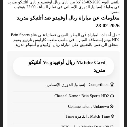
يلتقى اليوم 2026-02-28 كلا من نادى ريال أوفييدو و نادي أتلتيكو مدريد
فى بطولة إسبانيا, الدوري الإسباني فى تمام الساعه 22:00 بتوقيت
مصر.
معلومات عن مباراة ريال أوفييدو ضد أتلتيكو مدريد
2026-02-28
تنقل أحداث المباراة في الوطن العربي فضائيا على قناة Bein Sports
HD2 ويتم إستضافة المباراه في ملعب ملعب كارلوس تارتيير يقوم
المعلق الرياضى بالتعليق على مباراة ريال أوفييدو و أتلتيكو مدريد
Matche Card ريال أوفييدو Vs أتلتيكو
مدريد
🏆
Competition : إسبانيا, الدوري الإسباني
Channel Name : Bein Sports HD2
📺
Commentator : Unknown
🎤
⌚
Match Time : القاهرة Time