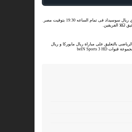
تتجه أنظار عشاق كرة القدم لمشاهدة مباراة اليوم 2026-02-28 فى بطولة إسبانيا, الدوري الإسباني بين كلا من نادى ريال مايوركا و نادي ريال سوسيداد فى تمام الساعه 19:30 بتوقيت مصر.
 لكلا الفريقين.
 ملعب إيبيروستار يقوم المعلق الرياضى بالتعليق على مباراة ريال مايوركا و ريال
 beIN Sports 3 HD