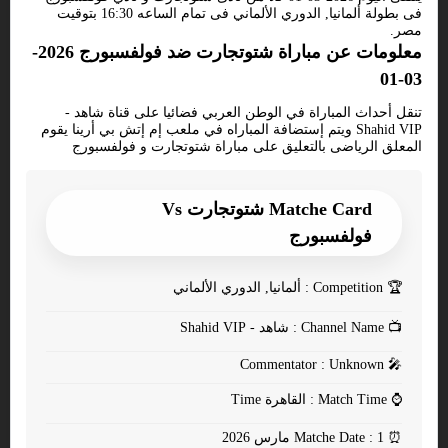
فى بطولة ألمانيا, الدوري الألماني فى تمام الساعه 16:30 بتوقيت
مصر.
معلومات عن مباراة شتوتجارت ضد فولفسبورج 2026-
03-01
تنقل أحداث المباراة في الوطن العربي فضائيا على قناة شاهد -
Shahid VIP ويتم إستضافة المباراه في ملعب إم إتش بي أرينا يقوم
المعلق الرياضى بالتعليق على مباراة شتوتجارت و فولفسبورج
Matche Card شتوتجارت Vs
فولفسبورج
🏆
Competition : ألمانيا, الدوري الألماني
📺
Channel Name : شاهد - Shahid VIP
Commentator : Unknown
🎤
⌚
Match Time : القاهرة Time
⏰
Matche Date : 1 مارس 2026