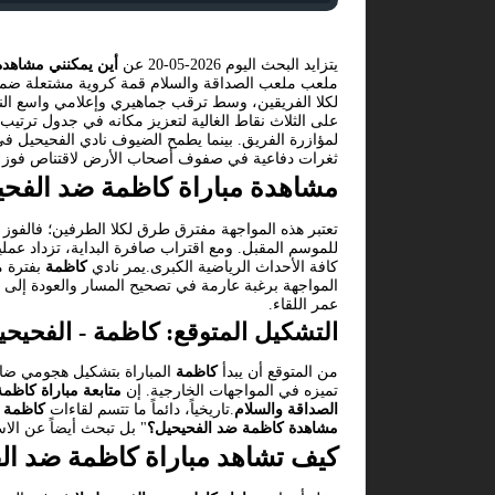
يتزايد البحث اليوم 2026-05-20 عن
أين يمكنني مشاهدة
ملعب ملعب الصداقة والسلام قمة كروية مشتعلة ضمن 
لكلا الفريقين، وسط ترقب جماهيري وإعلامي واسع النط
على الثلاث نقاط الغالية لتعزيز مكانه في جدول ترتيب
لمؤازرة الفريق. بينما يطمح الضيوف نادي الفحيحيل في 
ثغرات دفاعية في صفوف أصحاب الأرض لاقتناص فوز قد
مشاهدة مباراة كاظمة ضد الفحي
تعتبر هذه المواجهة مفترق طرق لكلا الطرفين؛ فالفوز
للموسم المقبل. ومع اقتراب صافرة البداية، تزداد عم
كافة الأحداث الرياضية الكبرى.يمر نادي
كاظمة
بفترة م
المواجهة برغبة عارمة في تصحيح المسار والعودة إلى 
عمر اللقاء.
التشكيل المتوقع: كاظمة - الفحيحي
من المتوقع أن يبدأ
كاظمة
المباراة بتشكيل هجومي ضاغط
تميزه في المواجهات الخارجية. إن
متابعة مباراة كاظمة
الصداقة والسلام
.تاريخياً، دائماً ما تتسم لقاءات
كاظمة 
مشاهدة كاظمة ضد الفحيحيل؟
" بل تبحث أيضاً عن الاست
كيف تشاهد مباراة كاظمة ضد ال