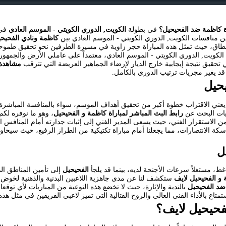
 كاظمة ضد الفحيحيل؟
في بطولة
الكويت, الدوري الكويتي - الموسم العادي
منافسات الكويت, الدوري الكويتي - الموسم العادي بين
كاظمة ونادي الفحيحي
اق، حيث تمثل هذه المباراة حجر زاوية في مسيرة الطرفين نحو تحقيق طموحاتهم
 الكويت, الدوري الكويتي - الموسم العادي، معتمداً على عاملي الأرض والجمهو
تحقيق نتيجة إيجابية خارج الديار لإرضاء الجماهير العريضة التي تترقب
مشاهدة 
 يغير مجريات ترتيب الدوري بالكامل.
حيل
 يعني الاقتراب خطوة أكبر من تحقيق أهداف الموسم، سواء بالمنافسة المباشرة
ليات البحث عن
رابط البث المباشر لمباراة كاظمة و الفحيحيل
، وهو ما نوفره لك
ن الاستقرار الفني، حيث يسعى المدير الفني إلى إثبات جدارته أمام المنافس ا
سكة الانتصارات، مما يجعلنا أمام مباراة تكتيكية من الطراز الرفيع، حيث سي
ل
، مستغلاً سرعات الأجنحة لديه، بينما قد يلجأ
الفحيحيل
إلى تأمين المناطق الد
 و الفحيحيل لايف
ستكشف لنا عن مدى جاهزية اللاعبين البدنية والذهنية لخوض
ضد الفحيحيل
بالندية والإثارة، حيث لا تخضع هذه النوعية من المباريات لأي توق
متاع بالأداء الفني العالي والروح القتالية التي تميز لاعبي الفريقين في مثل هذه
فحيحيل لايف؟