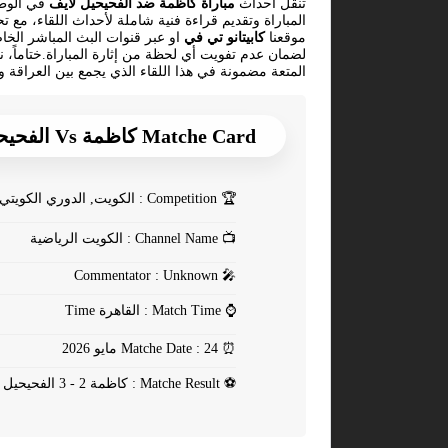
تنقل أحداث
مباراة كاظمة ضد الفحيحيل لايف
في الوطن
المباراة وتقديم قراءة فنية شاملة لأحداث اللقاء، مع ت
موقعنا
كابيتانو تي في
او عبر قنوات البث المباشر الخ
لضمان عدم تفويت أي لحظة من إثارة المباراة.ختاماً،
المتعة مضمونة في هذا اللقاء الذي يجمع بين العراقة 
Matche Card كاظمة Vs الفحيحيل
🏆
Competition : الكويت, الدوري الكويتي - الموسم العادي
📺
Channel Name : الكويت الرياضية
Commentator : Unknown
🎤
⌚
Match Time : القاهرة Time
⏰
Matche Date : 24 مايو 2026
⚽
Matche Result : كاظمة 2 - 3 الفحيحيل