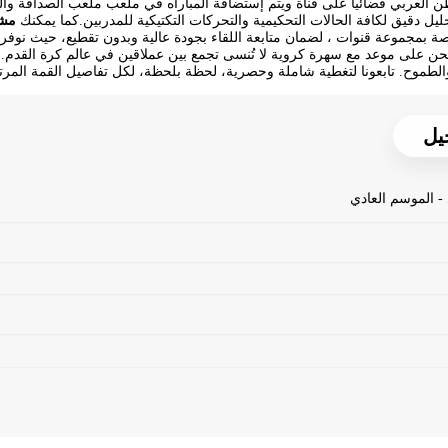
 العربي فضائياً على قناة
ويتم إستضافة المباراه في ملعب ملعب الصداقة وال
حليل دقيق لكافة الحالات التحكيمية والتحركات التكتيكية للمدربين.كما يمكنك
مشا
اصة بمجموعة قنوات ، لضمان متابعة اللقاء بجودة عالية وبدون تقطيع، حيث نو
 نحن على موعد مع سهرة كروية لا تُنسى تجمع بين عملاقين في عالم كرة القد
والطموح. تابعونا لتغطية شاملة وحصرية، لحظة بلحظة، لكل تفاصيل القمة المرتق