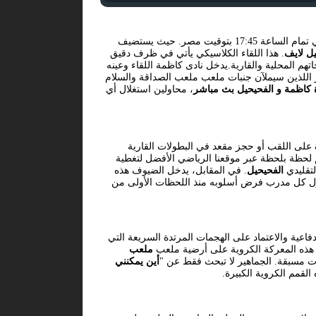
في تمام الساعة 17:45 بتوقيت مصر. حيث يستضيف
ل لايف
. هذا اللقاء الكلاسيكي يأتي في ظرف دقيق
 المحلية والقارية.يدخل نادى كاظمة اللقاء وعينه
ر اللذين سيملآن جنبات ملعب ملعب الصداقة والسلام
كاظمة و الفحيحيل بث مباشر
، محاولين استغلال أي
 على اللقب أو حجز مقعد في البطولات القارية
م لحظة بلحظة عبر موقعنا الرياضي الأفضل لتغطية
لتقليدي
الفحيحيل
. في المقابل، يدخل الضيوف هذه
حاول كل مدرب فرض أسلوبه منذ اللحظات الأولى من
فاعية والاعتماد على الهجمات المرتدة السريعة التي
 هذه المعركة الكروية على أرضية ملعب
ملعب
عات مسبقة. الجماهير لا تبحث فقط عن "
أين يمكنني
 القمم الكروية الكبيرة.