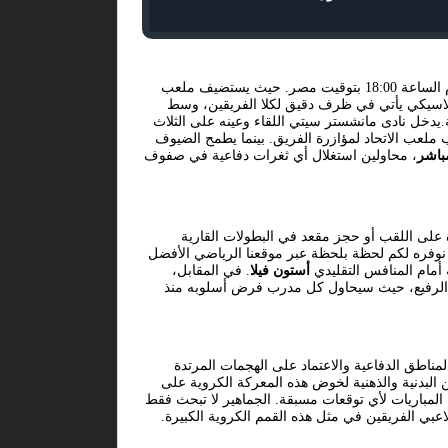
في تمام الساعة 18:00 بتوقيت مصر. حيث يستضيف ملعب
لكلاسيكي يأتي في ظرف دقيق لكلا الفريقين، وسط
يدخل نادى مانشستر سيتي اللقاء وعينه على الثلاث
 ملعب الاتحاد لمؤازرة الفريق. بينما يطمح الضيوف
باشر
، محاولين استغلال أي ثغرات دفاعية في صفوف
 على اللقب أو حجز مقعد في البطولات القارية
 نوفره لكم لحظة بلحظة عبر موقعنا الرياضي الأفضل
 أمام المنافس التقليدي
أستون فيلا
. في المقابل،
از الرفيع، حيث سيحاول كل مدرب فرض أسلوبه منذ
لمناطق الدفاعية والاعتماد على الهجمات المرتدة
البدنية والذهنية لخوض هذه المعركة الكروية على
ن المباريات لأي توقعات مسبقة. الجماهير لا تبحث فقط
 لاعبي الفريقين في مثل هذه القمم الكروية الكبيرة.