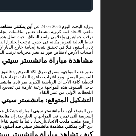
يتزايد البحث اليوم 2026-05-24 عن
أين يمكنني مشاهدة
ملعب الاتحاد قمة كروية مشتعلة ضمن منافسات إنجلترا
ترقب جماهيري وإعلامي واسع النطاق، حيث تمثل هذه ال
نقاط الغالية لتعزيز مكانه في جدول ترتيب إنجلترا, ا
نادي أستون فيلا في تحقيق نتيجة إيجابية خارج الديار 
أصحاب الأرض لاقتناص فوز قد يغير مجريات ترتيب الد
مشاهدة مباراة مانشستر سيتي ض
تعتبر هذه المواجهة مفترق طرق لكلا الطرفين؛ فالفوز
للموسم المقبل. ومع اقتراب صافرة البداية، تزداد عم
لتغطية كافة الأحداث الرياضية الكبرى.يمر نادي
مانشست
يدخل الضيوف هذه المواجهة برغبة عارمة في تصحيح الم
اللحظات الأولى من عمر اللقاء.
التشكيل المتوقع: مانشستر سيتي -
من المتوقع أن يبدأ
مانشستر سيتي
المباراة بتشكيل هج
السريعة التي تميزه في المواجهات الخارجية. إن
متابعة
أرضية ملعب
ملعب الاتحاد
.تاريخياً، دائماً ما تتسم لقاء
عن "
أين يمكنني مشاهدة مانشستر سيتي ضد أستون في
كيف تشاهد مباراة مانشستر سيت