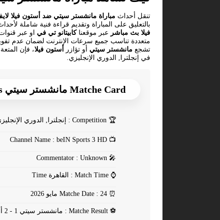
تنقل أحداث
مباراة مانشستر سيتي ضد أستون فيلا لاي
بالتعليق على المباراة وتقديم قراءة فنية شاملة لأحداث
فيلا بث مباشر
عبر موقعنا
كابيتانو تي في
متعددة تناسب جميع سرعات الإنترنت لضمان عدم تفويت 
تشجع
مانشستر سيتي
أو تؤازر
أستون فيلا
، فإن المتعة
في إنجلترا, الدوري الإنجليزي.
Matche Card مانشستر سيتي Vs أستون فيلا
🏆
Competition : إنجلترا, الدوري الإنجليزي
Channel Name : beIN Sports 3 HD
📺
Commentator : Unknown
🎤
⌚
Match Time : القاهرة Time
⏰
Matche Date : 24 مايو 2026
⚽
Matche Result : مانشستر سيتي 1 - 2 أستون فيلا