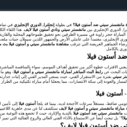
 مانشستر سيتي ضد أستون فيلا؟
في بطولة
إنجلترا, الدوري الإنجليزي
, الدوري الإنجليزي بين
مانشستر سيتي ونادي أستون فيلا لايف
. هذا اللقاء ا
مباراة حجر زاوية في مسيرة الطرفين نحو تحقيق طموحاتهم المحلية والقارية.
لدوري الإنجليزي، معتمداً على عاملي الأرض والجمهور اللذين سيملآن جنبات ملعب
لإرضاء الجماهير العريضة التي تترقب
مشاهدة مانشستر سيتي و أستون فيلا بث م
وري بالكامل.
د أستون فيلا
 يعني الاقتراب خطوة أكبر من تحقيق أهداف الموسم، سواء بالمنافسة المباشرة
ليات البحث عن
رابط البث المباشر لمباراة مانشستر سيتي و أستون فيلا
، وهو ما
ر سيتي
بفترة من الاستقرار الفني، حيث يسعى المدير الفني إلى إثبات جدارته
سار والعودة إلى سكة الانتصارات، مما يجعلنا أمام مباراة تكتيكية من الطر
 أستون فيلا
ومي ضاغط، مستغلاً سرعات الأجنحة لديه، بينما قد يلجأ
أستون فيلا
إلى تأمين ا
 مباراة مانشستر سيتي و أستون فيلا لايف
ستكشف لنا عن مدى جاهزية اللاعبين 
ات
مانشستر سيتي ضد أستون فيلا
بالندية والإثارة، حيث لا تخضع هذه النوعية م
لا؟
" بل تبحث أيضاً عن الاستمتاع بالأداء الفني العالي والروح القتالية التي تميز
ي ضد أستون فيلا لايف؟