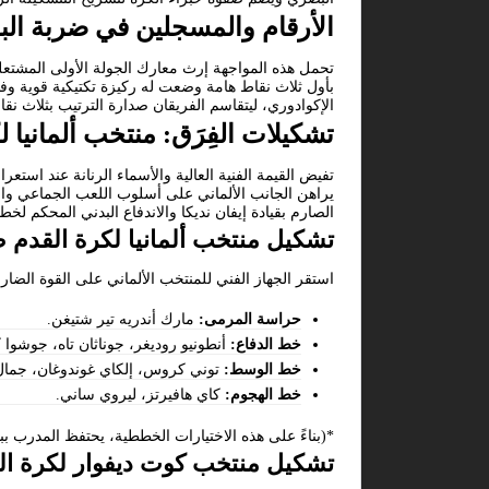
الأرقام والمسجلين في ضربة الب
الإكوادوري، ليتقاسم الفريقان صدارة الترتيب بثلاث نق
تشكيلات الفِرَق: منتخب ألمانيا 
تفيض القيمة الفنية العالية والأسماء الرنانة عند استع
يراهن الجانب الألماني على أسلوب اللعب الجماعي وا
الصارم بقيادة إيفان نديكا والاندفاع البدني المحكم لخط
تشكيل منتخب ألمانيا لكرة القدم 
استقر الجهاز الفني للمنتخب الألماني على القوة الضا
حراسة المرمى:
مارك أندريه تير شتيغن.
خط الدفاع:
أنطونيو روديغر، جوناثان تاه، جوشوا 
خط الوسط:
توني كروس، إلكاي غوندوغان، جمال م
خط الهجوم:
كاي هافيرتز، ليروي ساني.
*(بناءً على هذه الاختيارات الخططية، يحتفظ المدرب ب
تشكيل منتخب كوت ديفوار لكرة الق