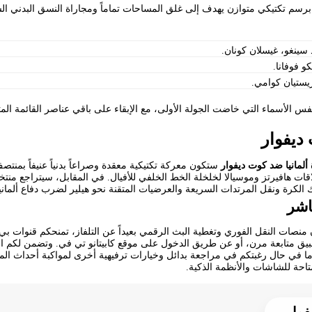
سم تكتيكي متوازن يهدف إلى غلق المساحات تماماً ومجاراة النسق البدني السر
 سينغو، غيسلان كونان.
 فوفانا.
يستيان كوامي.
فس الأسماء التي خاضت الجولة الأولى، مع الإبقاء على باقي عناصر القائمة المتا
 ديفوار
ألمانيا ضد كوت ديفوار
ستكون معركة تكتيكية معقدة وصراعاً بدنياً عنيفاً بمنتص
لاقات هافيرتز وموسيالا لخلخلة الخط الخلفي للأفيال. في المقابل، سيتراجع 
الكرة ونقل المرتدات السريعة والعرضيات المتقنة نحو هيلير لضرب دفاع ألمانيا
اشر
منصات النقل الفوري وتغطية البث الرقمي بعيداً عن التلفاز، تمنحكم قنوات
 متابعة مرن، أو عن طريق الدخول على موقع كابيتانو تي في. وتضمن لكم المنصا
أما في حال رغبتكم في مراجعة بدائل وخيارات ترفيهية أخرى لمواكبة أحداث المو
تاحة للشاشات والأنظمة الذكية.