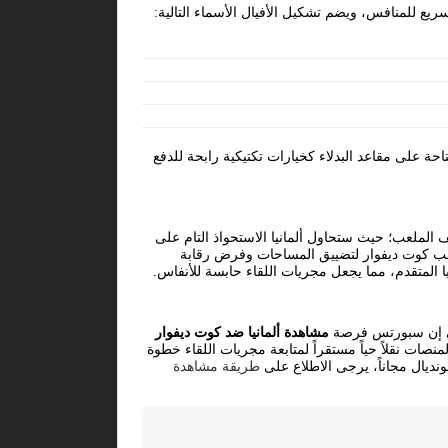
يع للمنافس، ويضم تشكيل الأفيال الأسماء التالية:
حة على مقاعد البدلاء كخيارات تكتيكية رابحة للدفع
ف الملعب؛ حيث ستحاول ألمانيا الاستحواذ التام على
منتخب كوت ديفوار لتضييق المساحات وفرض رقابة
 المتقدم، مما يجعل مجريات اللقاء حابسة للأنفاس.
 بي إن سبورتس فرصة
مشاهدة ألمانيا ضد كوت ديفوار
ت نقلاً حياً مستقراً لمتابعة مجريات اللقاء خطوة
نديال مجاناً، يرجى الاطلاع على
طريقة مشاهدة