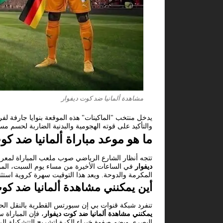
مشاهدة ألمانيا ضد كوت ديفوار
يدخل منتخب "الماكينات" هذه الموقعة بنوايا جارفة ل
والتأكيد على قوته الهجومية والبدنية الضاربة لحسم مسار التأهل ضمن بطولة كأس العالم 2026، مما 
ما هو موعد مباراة ألمانيا ضد كو
تتجه أنظار الشارع الرياضي صوب ملعب المباراة لمع
ديفوار
المكرمة والدوحة. ويعد هذا التوقيت سهرة كروية استثنا
أين يمكنني مشاهدة ألمانيا ضد كو
تنفرد شبكة قنوات بي إن سبورتس القطرية بالنقل الحي
يمكنني مشاهدة ألمانيا ضد كوت ديفوار
البصري ويضم صفوة خبراء الكرة لتشريح التتشكيلة الرس