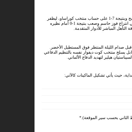
تحمل هذه المواجهة إرث معارك الجولة الأولى المشتعلة بالأرقام؛ حيث استهل المنتخب الألماني مشواره المونديالي بانتصار رقمي كاسح وبنتيجة 7-1 على حساب منتخب كوراساو، ليظفر
بأول ثلاث نقاط هامة وضعت له ركيزة تكتيكية قوية وفارق أهداف مرعب في صدارة المجموعة. من جانبه، نجح منتخب كوت ديفوار في انتزاع فوز حاسم وصعب بنتيجة 1-0 أمام نظيره
التأهل المباشر للأدوار المتقدمة.
بل صدام الليلة المنتظر فوق المستطيل الأخضر.
بل يسلح منتخب كوت ديفوار نفسه بالتنظيم الدفاعي
باستيان هيلير لتهديد الدفاع الألماني.
اية، حيث يأتي تشكيل الماكينات كالآتي:
ط الثاني بحسب سير الموقعة).*