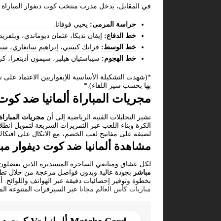
في المقابل، يدخل مدرب منتخب كوت ديفوار المباراة بر
حراسة المرمى:
يحيى فوفانا.
خط الدفاع:
إيفان نديكا، عثمان ديوماندي، ويلفريد
خط الوسط:
فرانك كيسي، إبراهيم سانغاري، سيكو
خط الهجوم:
سيباستيان هيلير، سيمون أدينغرا، كر
*(شهدت التشكيلة الأساسية للإيفواريين الاعتماد على ن
بها بحسب سير اللقاء).*
مجريات المباراة ألمانيا ضد كوت
تشير التحليلات الفنية الرياضية إلى أن
مجريات المباراة 
الكرة وبناء اللعب عبر التمريرات السريعة لتمويل انط
لصيقة على مفاتيح لعب الخصم، مع الاتكال على افتكاك 
مشاهدة ألمانيا ضد كوت ديفوار مب
لكل عشاق ومتابعي الساحرة المستديرة الذين يفضلون 
مباشر
بجودة عالية وبدون فواصل مزعجة من خلال تطبيق
بخطوة وتوفير إحصائيات دقيقة عبر الهواتف واللوائح. 
مباريات كأس العالم مجانا
عبر السيرفرات المتنوعة الم