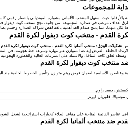
داية للمجموعات
اط لكل منهما، مما يمنح صدام الغد أهمية بالغة لفض شراكة الصدارة وحسم بطاقة 
لكرة القدم - منتخب كوت ديفوار لكرة القدم
راض
تشكيلات الفِرَق: منتخب ألمانيا لكرة القدم - منتخب كوت ديفوار لكرة القدم
ق
لارتداد الخاطف لفرض إيقاعه المتوازن عبر مهارة وسرعة خط هجومه، في المقا
 وسطه لغلق كافة المنافذ، والاعتماد على السرعات العالية والخطورة الهجومية لسي
ضد منتخب كوت ديفوار لكرة القدم
ربة وعناصره الأساسية لضمان فرض ريتم متوازن وتأمين الخطوط الخلفية منذ البد
كيميتش، ديفيد راوم.
وسيالا، فلوريان فيرتز.
باقي عناصر القائمة المتاحة على مقاعد البدلاء كخيارات استراتيجية لشغل الشو
دم ضد منتخب ألمانيا لكرة القدم