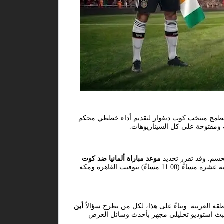
ن يطمح منتخب كوت ديفوار لتقديم أداء خططي محكم
حسم. وقد تقرر تحديد
موعد مباراة ألمانيا ضد كوت
في الساعات الأخيرة من مساء يوم السبت، الموافق 20 يونيو 2026. حيث ستنطلق مجريات اللقاء رسمياً في تمام الساعة الحادية عشرة مساءً (11:00 مساءً) بتوقيت القاهرة ومكة
 العربية. وبناءً على هذا، لكل من يطرح سؤالاً
أين
مباشرة عبر شاشة قناة beIN SPORTS MAX HD1. وسيصاحب البث استوديو تحليلي مجهز بأحدث وسائل العرض