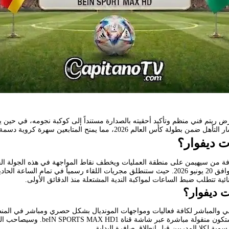
فرض ريتم فني منظم وتأكيد أحقيته بالصدارة مستنداً إلى كوكبة نجومه، في حي
يمنح المتابعين سهرة كروية دسمة ومفتوحة على كل السيناريوهات.
ت ديفوار؟
رفة من سيهيمن على منطقة العمليات ويخطف نقاط المواجهة في هذه الجولة ال
ئية تتطلب ضبط الساعات لمواكبة الندية المشتعلة منذ الدقائق الأولى.
ت ديفوار؟
 والمباشر لكافة فعاليات ومواجهات المونديال بشكل حصري ومباشر في المنطقة
، فإن المباراة ستكون منقولة 
مية لكلا المدربين قبل انطلاق صافرة البداية.