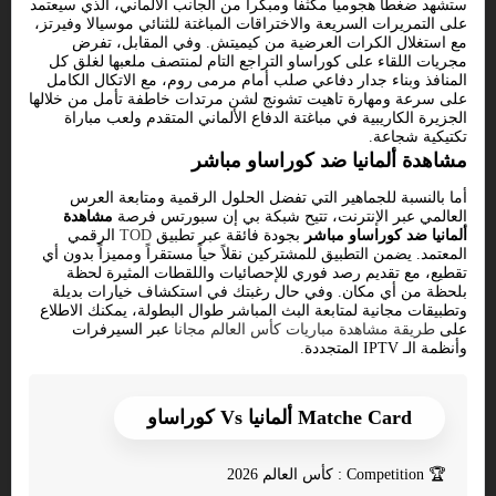
ستشهد ضغطاً هجومياً مكثفاً ومبكراً من الجانب الألماني، الذي سيعتمد
على التمريرات السريعة والاختراقات المباغتة للثنائي موسيالا وفيرتز،
مع استغلال الكرات العرضية من كيميتش. وفي المقابل، تفرض
مجريات اللقاء على كوراساو التراجع التام لمنتصف ملعبها لغلق كل
المنافذ وبناء جدار دفاعي صلب أمام مرمى روم، مع الاتكال الكامل
على سرعة ومهارة تاهيت تشونج لشن مرتدات خاطفة تأمل من خلالها
الجزيرة الكاريبية في مباغتة الدفاع الألماني المتقدم ولعب مباراة
تكتيكية شجاعة.
مشاهدة ألمانيا ضد كوراساو مباشر
أما بالنسبة للجماهير التي تفضل الحلول الرقمية ومتابعة العرس
العالمي عبر الإنترنت، تتيح شبكة بي إن سبورتس فرصة
مشاهدة
ألمانيا ضد كوراساو مباشر
بجودة فائقة عبر تطبيق
TOD
الرقمي
المعتمد. يضمن التطبيق للمشتركين نقلاً حياً مستقراً ومميزاً بدون أي
تقطيع، مع تقديم رصد فوري للإحصائيات واللقطات المثيرة لحظة
بلحظة من أي مكان. وفي حال رغبتك في استكشاف خيارات بديلة
وتطبيقات مجانية لمتابعة البث المباشر طوال البطولة، يمكنك الاطلاع
على
طريقة مشاهدة مباريات كأس العالم مجانا
عبر السيرفرات
وأنظمة الـ IPTV المتجددة.
Matche Card ألمانيا Vs كوراساو
🏆
Competition : كأس العالم 2026