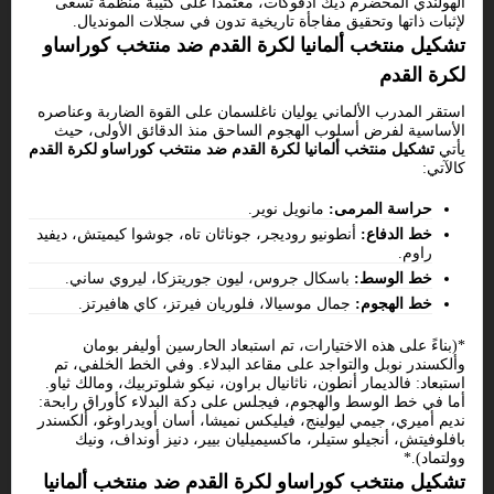
الهولندي المخضرم ديك أدفوكات، معتمداً على كتيبة منظمة تسعى
لإثبات ذاتها وتحقيق مفاجأة تاريخية تدون في سجلات المونديال.
تشكيل منتخب ألمانيا لكرة القدم ضد منتخب كوراساو
لكرة القدم
استقر المدرب الألماني يوليان ناغلسمان على القوة الضاربة وعناصره
الأساسية لفرض أسلوب الهجوم الساحق منذ الدقائق الأولى، حيث
يأتي
تشكيل منتخب ألمانيا لكرة القدم ضد منتخب كوراساو لكرة القدم
كالآتي:
حراسة المرمى:
مانويل نوير.
خط الدفاع:
أنطونيو روديجر، جوناثان تاه، جوشوا كيميتش، ديفيد
راوم.
خط الوسط:
باسكال جروس، ليون جوريتزكا، ليروي ساني.
خط الهجوم:
جمال موسيالا، فلوريان فيرتز، كاي هافيرتز.
*(بناءً على هذه الاختيارات، تم استبعاد الحارسين أوليفر بومان
وألكسندر نوبل والتواجد على مقاعد البدلاء. وفي الخط الخلفي، تم
استبعاد: فالديمار أنطون، ناثانيال براون، نيكو شلوتربيك، ومالك ثياو.
أما في خط الوسط والهجوم، فيجلس على دكة البدلاء كأوراق رابحة:
نديم أميري، جيمي ليولينج، فيليكس نميشا، أسان أويدراوغو، ألكسندر
بافلوفيتش، أنجيلو ستيلر، ماكسيميليان بيير، دنيز أونداف، ونيك
وولتماد).*
تشكيل منتخب كوراساو لكرة القدم ضد منتخب ألمانيا