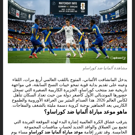
مشاهدة ألمانيا ضد كوراساو
يدخل المانشافت الألماني، المتوج باللقب العالمي أربع مرات، اللقاء
وعينه على تقديم بداية قوية تمحو خيبات النسخ السابقة، في مواجهة
تاريخية ضد منتخب كوراساو، الجزيرة الكاريبية الصغيرة التي تسجل
حضورها المونديالي الأول كأصغر دولة من حيث تعداد السكان تتأهل
لكأس العالم 2026. هذا الصدام المثير بين العراقة الأوروبية والطموح
الكاريبي يعد الجماهير بوجبة كروية دسمة مليئة بالشغف والمفاجآت.
ماهو موعد مباراة ألمانيا ضد كوراساو؟
يترقب عشاق الكرة العالمية إشارة البدء لهذه الموقعة الفريدة التي
تجمع بين العملاق والوافد الجديد لحساب منافسات المجموعة
الخامسة. وقد تقرر إقامة
موعد مباراة ألمانيا ضد كوراساو
مساء يوم