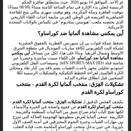
غدٍ الأحد، الموافق 14 يونيو 2026. حيث ستنطلق صافرة الحكم
الرسمية لتعلن بدء الإثارة في تمام الساعة الثامنة مساءً (08:00 مساءً)
بتوقيت القاهرة ومكة المكرمة، وهو توقيت سهرى مثالي يتيح للقاعدة
الجماهيرية العريضة في الوطن العربي متابعة أحداث اللقاء التاريخي
الذي يحتضنه ملعب "هيوستن ستاديوم" في تكساس بالولايات المتحدة
الأمريكية.
أين يمكنني مشاهدة ألمانيا ضد كوراساو؟
تحتفظ شبكة قنوات بي إن سبورتس القطرية بالحقوق الحصرية
لشبكة البث التلفزيوني لكافة مباريات المونديال في منطقة الشرق
الأوسط وشمال أفريقيا. وبناءً على هذا، لكل من يتساءل
أين يمكنني
مشاهدة ألمانيا ضد كوراساو
، فإن اللقاء سيبث مباشرة وحصرياً عبر
شاشة قناة beIN SPORTS MAX HD1. وسيصاحب النقل التلفزيوني
استوديو تحليلي مجهز بأحدث التقنيات يضم باقة من كبار نقاد ومحللي
الكرة العالمية، لقراءة الخطط التكتيكية والتشكيلات الرسمية لكلا
المنتخبين قبل انطلاق صافرة البداية.
تشكيلات الفِرَق: منتخب ألمانيا لكرة القدم - منتخب
كوراساو لكرة القدم
يكشف الفحص الدقيق لـ
تشكيلات الفِرَق: منتخب ألمانيا لكرة القدم -
منتخب كوراساو لكرة القدم
عن فجوة واضحة في الخبرة والأسماء،
لكنها تفتح الباب أمام صراع شيق بين الماكينات المنظمة والعزيمة
الكاريبية. تسعى ألمانيا لفرض منظومتها الهجومية الفتاكة التي تمزج
بين مهارات الشباب وخبرة النجوم المحترفين في أندية الصف الأول
بأوروبا، في حين يدخل منتخب كوراساو الملحمة تحت قيادة الثعلب