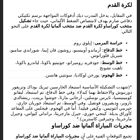
لكرة القدم
في المقابل، يدخل المدرب ديك أدفوكات المواجهة برسم تكتيكي
دفاعي صارم يهدف لامتصاص الضغط الألماني، حيث جاء
تشكيل
منتخب كوراساو لكرة القدم ضد منتخب ألمانيا لكرة القدم
على النحو
التالي:
حراسة المرمى:
إيلوي روم.
خط الدفاع:
أرماندو أوبيسبو، روشون فان إيما، شوراندي سامبو،
شيريل فلورانوس.
خط الوسط:
جودفريد روميراتو، جونينيو باكونا، لياندرو باكونا،
تاهيت تشونج.
خط الهجوم:
يورخن لوكاديا، سونتيي هانسن.
*(شهدت التشكيلة الأساسية استبعاد الحارسين تيريك بوداك وتريفور
دورنبوش والاحتفاظ بهما كبدلاء. وفي خط الدفاع، تم استبعاد: ليفانو
كومينينسيا، تايرس نوسلين، أرجاني مارثا، جوشوا برينت، ريتشالدي
بازوير، وديفيرون فونفيل. وفي الوسط، تم استبعاد جوريان جاري،
جيرمي أنتونيس، وكيفن فيليدا. أما في الهجوم، فيجلس على المقاعد
كأوراق بديلة: كينجي جوري، جيرل مارجريتا، براندلي كيواس، وجيرل
مارجريتا، وجيرفين كاسترين).*
مجريات المباراة ألمانيا ضد كوراساو
تجمع التوقعات الفنية على أن
مجريات المباراة ألمانيا ضد كوراساو