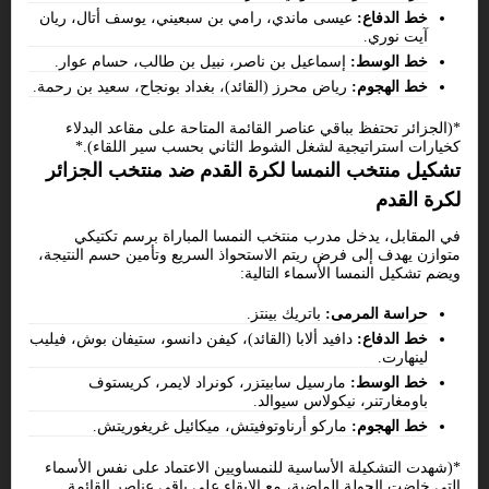
خط الدفاع:
عيسى ماندي، رامي بن سبعيني، يوسف أتال، ريان
آيت نوري.
خط الوسط:
إسماعيل بن ناصر، نبيل بن طالب، حسام عوار.
خط الهجوم:
رياض محرز (القائد)، بغداد بونجاح، سعيد بن رحمة.
*(الجزائر تحتفظ بباقي عناصر القائمة المتاحة على مقاعد البدلاء
كخيارات استراتيجية لشغل الشوط الثاني بحسب سير اللقاء).*
تشكيل منتخب النمسا لكرة القدم ضد منتخب الجزائر
لكرة القدم
في المقابل، يدخل مدرب منتخب النمسا المباراة برسم تكتيكي
متوازن يهدف إلى فرض ريتم الاستحواذ السريع وتأمين حسم النتيجة،
ويضم تشكيل النمسا الأسماء التالية:
حراسة المرمى:
باتريك بينتز.
خط الدفاع:
دافيد ألابا (القائد)، كيفن دانسو، ستيفان بوش، فيليب
لينهارت.
خط الوسط:
مارسيل سابيتزر، كونراد لايمر، كريستوف
باومغارتنر، نيكولاس سيوالد.
خط الهجوم:
ماركو أرناوتوفيتش، ميكائيل غريغوريتش.
*(شهدت التشكيلة الأساسية للنمساويين الاعتماد على نفس الأسماء
التي خاضت الجولة الماضية، مع الإبقاء على باقي عناصر القائمة