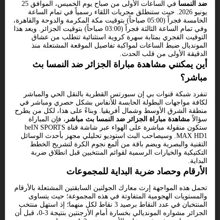
ضد النمسا
في الساعات الأولى من صباح يوم الخميس، الموافق 25
يونيو 2026. حيث ستنطلق مجريات اللقاء رسمياً في تمام الساعة
الخامسة فجراً (05:00 صباحاً) بتوقيت مكة المكرمة والدوحة والقاهرة،
وفي تمام الساعة الثالثة فجراً (03:00 صباحاً) بتوقيت الجزائر. ويعد هذا
التوقيت الفجري بمثابة سهرة كروية استثنائية تتطلب من عشاق
المونديال ضبط الساعات لمواكبة تفاصيل الموقعة المشتعلة منذ
الدقيقة الأولى من قلب الحدث.
أين يمكنني مشاهدة مباراة الجزائر ضد النمسا بث
مباشر؟
تنفرد شبكة قنوات بي إن سبورتس القطرية بالنقل الحي والمباشر
لكافة مواجهات البطولة الحابسة للأنفاس بشكل حصري ومباشر في
منطقة الشرق الأوسط وشمال أفريقيا. وبناءً على هذا، لكل من يطرح
سؤالاً
مشاهدة مباراة الجزائر ضد النمسا بث مباشر
، فإن المباراة
ستكون منقولة مباشرة على الهواء عبر شاشة قناة beIN SPORTS
MAX HD1. وسيصاحب البث استوديو تحليلي مجهز بأحدث الوسائل
التقنية والبصرية ويضم باقة من ألمع نجوم الكرة لتشريح الخطط
التكتيكية والخيارات الرسمية لقوائم المنتخبين قبل انطلاق ضربة
البداية.
الأرقام وحصاد ضربة البداية للمجموعات
تحمل هذه المواجهة إرث معارك الجولتين السابقتين المشتعلة بالأرقام
والمستويات الهجومية المتفاوتة في هذه المجموعة؛ حيث يتساوى
المنتخبان في عدد النقاط برصيد 3 نقاط لكل منهما؛ إذ استهل منتخب
الجزائر مشواره المونديالي بخسارة أمام الأرجنتين بنتيجة 3-0، قبل أن