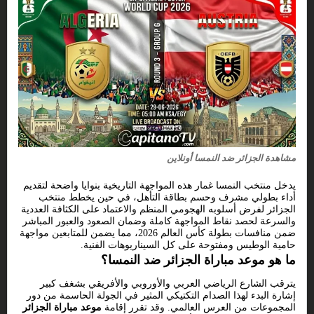
مشاهدة الجزائر ضد النمسا أونلاين
يدخل منتخب النمسا غمار هذه المواجهة التاريخية بنوايا واضحة لتقديم
أداء بطولي مشرف وحسم بطاقة التأهل، في حين يخطط منتخب
الجزائر لفرض أسلوبه الهجومي المنظم والاعتماد على الكثافة العددية
والسرعة لحصد نقاط المواجهة كاملة وضمان الصعود والعبور المباشر
ضمن منافسات بطولة كأس العالم 2026، مما يضمن للمتابعين مواجهة
حامية الوطيس ومفتوحة على كل السيناريوهات الفنية.
ما هو موعد مباراة الجزائر ضد النمسا؟
يترقب الشارع الرياضي العربي والأوروبي والأفريقي بشغف كبير
إشارة البدء لهذا الصدام التكتيكي المثير في الجولة الحاسمة من دور
المجموعات من العرس العالمي. وقد تقرر إقامة
موعد مباراة الجزائر