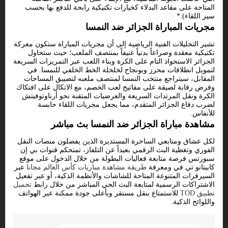
المتاحة على مقاعد البدلاء كخيارات تكتيكية رابحة للدفع بها بحسب
سير اللقاء).*
مجريات المباراة الجزائر ضد النمسا
تشير التحليلات الفنية الرياضية إلى أن مجريات المباراة ستكون معركة
تكتيكية معقدة وصراعاً بدنياً عنيفاً بمنتصف الملعب؛ حيث ستحاول
الجزائر الاستحواذ التام على الكرة وبناء اللعب عبر التمريرات السريعة
لتمويل انطلاقات محرز وبونجاح لخلخلة الخط الخلفي للنمسا. في
المقابل، سيتراجع منتخب النمسا لمنتصف ملعبه لتضييق المساحات
وفرض رقابة لصيقة على مفاتيح لعب الخصم، مع الاتكال على افتكاك
الكرة ونقل المرتدات السريعة والعرضيات المتقنة نحو أرناوتوفيتش
لضرب دفاع الجزائر المتقدم، مما يجعل مجريات اللقاء حابسة
للأنفاس.
مشاهدة مباراة الجزائر ضد النمسا بث مباشر
لكل عشاق ومتابعي الساحرة المستديرة الذين يفضلون منصات النقل
الفوري وتغطية البث الرقمي بعيداً عن التلفاز، تمنحكم قنوات بي إن
سبورتس فرصة متابعة فعاليات البطولة من خلال الدخول على موقع
كابيتانو تي في ومعرفة
طريقة مشاهدة مباريات كأس العالم مجانا
عبر
السيرفرات المتنوعة المتاحة للشاشات والأنظمة الذكية، أو عبر تفعيل
الاشتراكات الرسمية لمتابعة البث الحي المباشر من خلال رابط
تحميل
تطبيق TOD
للاستمتاع بنقل مستقر وبأعلى جودة ممكنة عبر الهواتف
واللوائح الذكية.