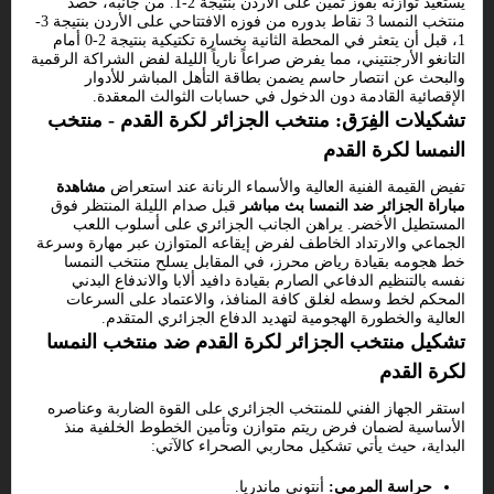
يستعيد توازنه بفوز ثمين على الأردن بنتيجة 2-1. من جانبه، حصد
منتخب النمسا 3 نقاط بدوره من فوزه الافتتاحي على الأردن بنتيجة 3-
1، قبل أن يتعثر في المحطة الثانية بخسارة تكتيكية بنتيجة 2-0 أمام
التانغو الأرجنتيني، مما يفرض صراعاً نارياً الليلة لفض الشراكة الرقمية
والبحث عن انتصار حاسم يضمن بطاقة التأهل المباشر للأدوار
الإقصائية القادمة دون الدخول في حسابات الثوالث المعقدة.
تشكيلات الفِرَق: منتخب الجزائر لكرة القدم - منتخب
النمسا لكرة القدم
تفيض القيمة الفنية العالية والأسماء الرنانة عند استعراض
مشاهدة
مباراة الجزائر ضد النمسا بث مباشر
قبل صدام الليلة المنتظر فوق
المستطيل الأخضر. يراهن الجانب الجزائري على أسلوب اللعب
الجماعي والارتداد الخاطف لفرض إيقاعه المتوازن عبر مهارة وسرعة
خط هجومه بقيادة رياض محرز، في المقابل يسلح منتخب النمسا
نفسه بالتنظيم الدفاعي الصارم بقيادة دافيد ألابا والاندفاع البدني
المحكم لخط وسطه لغلق كافة المنافذ، والاعتماد على السرعات
العالية والخطورة الهجومية لتهديد الدفاع الجزائري المتقدم.
تشكيل منتخب الجزائر لكرة القدم ضد منتخب النمسا
لكرة القدم
استقر الجهاز الفني للمنتخب الجزائري على القوة الضاربة وعناصره
الأساسية لضمان فرض ريتم متوازن وتأمين الخطوط الخلفية منذ
البداية، حيث يأتي تشكيل محاربي الصحراء كالآتي:
حراسة المرمى:
أنتوني ماندريا.