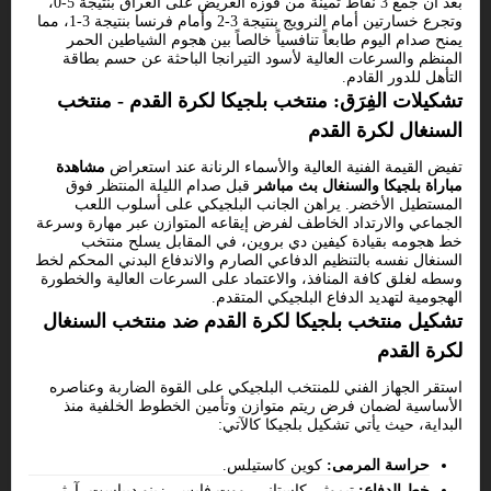
بعد أن جمع 3 نقاط ثمينة من فوزه العريض على العراق بنتيجة 5-0،
وتجرع خسارتين أمام النرويج بنتيجة 3-2 وأمام فرنسا بنتيجة 3-1، مما
يمنح صدام اليوم طابعاً تنافسياً خالصاً بين هجوم الشياطين الحمر
المنظم والسرعات العالية لأسود التيرانجا الباحثة عن حسم بطاقة
التأهل للدور القادم.
تشكيلات الفِرَق: منتخب بلجيكا لكرة القدم - منتخب
السنغال لكرة القدم
تفيض القيمة الفنية العالية والأسماء الرنانة عند استعراض
مشاهدة
مباراة بلجيكا والسنغال بث مباشر
قبل صدام الليلة المنتظر فوق
المستطيل الأخضر. يراهن الجانب البلجيكي على أسلوب اللعب
الجماعي والارتداد الخاطف لفرض إيقاعه المتوازن عبر مهارة وسرعة
خط هجومه بقيادة كيفين دي بروين، في المقابل يسلح منتخب
السنغال نفسه بالتنظيم الدفاعي الصارم والاندفاع البدني المحكم لخط
وسطه لغلق كافة المنافذ، والاعتماد على السرعات العالية والخطورة
الهجومية لتهديد الدفاع البلجيكي المتقدم.
تشكيل منتخب بلجيكا لكرة القدم ضد منتخب السنغال
لكرة القدم
استقر الجهاز الفني للمنتخب البلجيكي على القوة الضاربة وعناصره
الأساسية لضمان فرض ريتم متوازن وتأمين الخطوط الخلفية منذ
البداية، حيث يأتي تشكيل بلجيكا كالآتي:
حراسة المرمى:
كوين كاستيلس.
خط الدفاع:
تيموثي كاستاني، ووت فايس، زينو ديباست، آرثر