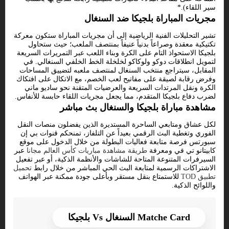
سير اللقاء).*
مجريات المباراة بلجيكا ضد السنغال
تشير التحليلات الفنية الرياضية إلى أن مجريات المباراة ستكون معركة
تكتيكية معقدة وصراعاً بدنياً عنيفاً بمنتصف الملعب؛ حيث ستحاول
بلجيكا الاستحواذ التام على الكرة وبناء اللعب عبر التمريرات السريعة
لتمويل انطلاقات دوكو ولوكاكو لخلخلة الخط الخلفي السنغالي. في
المقابل، سيتراجع منتخب السنغال لمنتصف ملعبه لتضييق المساحات
وفرض رقابة لصيقة على مفاتيح لعب الخصم، مع الاتكال على افتكاك
الكرة ونقل المرتدات السريعة والعرضيات المتقنة نحو ساديو ماني
لضرب دفاع بلجيكا المتقدم، مما يجعل مجريات اللقاء حابسة للأنفاس.
مشاهدة مباراة بلجيكا والسنغال بث مباشر
لكل عشاق ومتابعي الساحرة المستديرة الذين يفضلون منصات النقل
الفوري وتغطية البث الرقمي بعيداً عن التلفاز، تمنحكم قنوات بي إن
سبورتس فرصة متابعة فعاليات البطولة من خلال الدخول على موقع
كابيتانو تي في ومعرفة
طريقة مشاهدة مباريات كأس العالم مجانا
عبر
السيرفرات المتنوعة المتاحة للشاشات والأنظمة الذكية، أو عبر تفعيل
الاشتراكات الرسمية لمتابعة البث الحي المباشر من خلال رابط
تحميل
تطبيق TOD
للاستمتاع بنقل مستقر وبأعلى جودة ممكنة عبر الهواتف
واللوائح الذكية.
Matche Card السنغال Vs بلجيكا