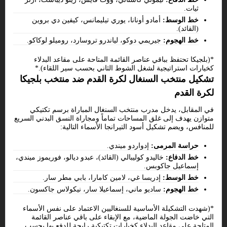
ثيات.
خط الوسط:
أمادو أونانا، يوري تيليمانس، كيفين دي بروين
(القائد).
خط الهجوم:
جيريمي دوكو، لياندرو تروسارد، روميلو لوكاكو.
*(بلجيكا تحتفظ بباقي عناصر القائمة المتاحة على مقاعد البدلاء
كخيارات استراتيجية لشغل الشوط الثاني بحسب سير اللقاء).*
تشكيل منتخب السنغال لكرة القدم ضد منتخب بلجيكا
لكرة القدم
في المقابل، يدخل مدرب منتخب السنغال المباراة برسم تكتيكي
متوازن يهدف إلى غلق المساحات تماماً ومجاراة النسق البدني السريع
للمنافس، ويضم تشكيل أسود التيرانجا الأسماء التالية:
حراسة المرمى:
إدواردو ميندي.
خط الدفاع:
خاليدو كوليبالي (القائد)، عبدو ديالو، فوريموز ميندي،
إسماعيل جاكوبس.
خط الوسط:
إدريسا غي، لامين كامارا، بابي مطر سار.
خط الهجوم:
ساديو ماني، إسماعيلا سار، نيكولاس جاكسون.
*(شهدت التشكيلة الأساسية للسنغاليين الاعتماد على نفس الأسماء
التي خاضت الجولة الماضية، مع الإبقاء على باقي عناصر القائمة
المتاحة على مقاعد البدلاء كخيارات تكتيكية رابحة للدفع بها بحسب