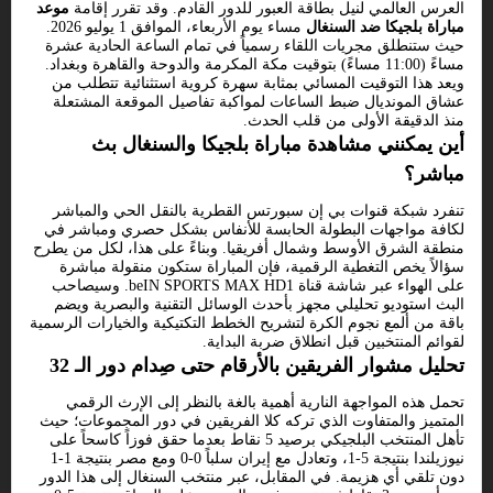
العرس العالمي لنيل بطاقة العبور للدور القادم. وقد تقرر إقامة
موعد
مباراة بلجيكا ضد السنغال
مساء يوم الأربعاء، الموافق 1 يوليو 2026.
حيث ستنطلق مجريات اللقاء رسمياً في تمام الساعة الحادية عشرة
مساءً (11:00 مساءً) بتوقيت مكة المكرمة والدوحة والقاهرة وبغداد.
ويعد هذا التوقيت المسائي بمثابة سهرة كروية استثنائية تتطلب من
عشاق المونديال ضبط الساعات لمواكبة تفاصيل الموقعة المشتعلة
منذ الدقيقة الأولى من قلب الحدث.
أين يمكنني مشاهدة مباراة بلجيكا والسنغال بث
مباشر؟
تنفرد شبكة قنوات بي إن سبورتس القطرية بالنقل الحي والمباشر
لكافة مواجهات البطولة الحابسة للأنفاس بشكل حصري ومباشر في
منطقة الشرق الأوسط وشمال أفريقيا. وبناءً على هذا، لكل من يطرح
سؤالاً يخص التغطية الرقمية، فإن المباراة ستكون منقولة مباشرة
على الهواء عبر شاشة قناة beIN SPORTS MAX HD1. وسيصاحب
البث استوديو تحليلي مجهز بأحدث الوسائل التقنية والبصرية ويضم
باقة من ألمع نجوم الكرة لتشريح الخطط التكتيكية والخيارات الرسمية
لقوائم المنتخبين قبل انطلاق ضربة البداية.
تحليل مشوار الفريقين بالأرقام حتى صِدام دور الـ 32
تحمل هذه المواجهة النارية أهمية بالغة بالنظر إلى الإرث الرقمي
المتميز والمتفاوت الذي تركه كلا الفريقين في دور المجموعات؛ حيث
تأهل المنتخب البلجيكي برصيد 5 نقاط بعدما حقق فوزاً كاسحاً على
نيوزيلندا بنتيجة 5-1، وتعادل مع إيران سلباً 0-0 ومع مصر بنتيجة 1-1
دون تلقي أي هزيمة. في المقابل، عبر منتخب السنغال إلى هذا الدور