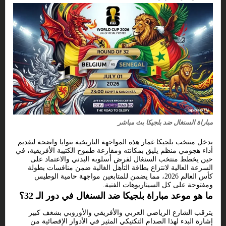
مباراة السنغال ضد بلجيكا بث مباشر
يدخل منتخب بلجيكا غمار هذه المواجهة التاريخية بنوايا واضحة لتقديم
أداء هجومي منظم يليق بمكانته ومقارعة طموح الكتيبة الأفريقية، في
حين يخطط منتخب السنغال لفرض أسلوبه البدني والاعتماد على
السرعة العالية لانتزاع بطاقة التأهل الغالية ضمن منافسات بطولة
كأس العالم 2026، مما يضمن للمتابعين مواجهة حامية الوطيس
ومفتوحة على كل السيناريوهات الفنية.
ما هو موعد مباراة بلجيكا ضد السنغال في دور الـ 32؟
يترقب الشارع الرياضي العربي والأفريقي والأوروبي بشغف كبير
إشارة البدء لهذا الصدام التكتيكي المثير في الأدوار الإقصائية من