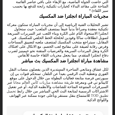
التي خاضت الجولة الماضية، مع الإبقاء على باقي عناصر القائمة
المتاحة على مقاعد البدلاء كخيارات تكتيكية رابحة للدفع بها بحسب
سير اللقاء).*
مجريات المباراة انجلترا ضد المكسيك
تشير التحليلات الفنية الرياضية إلى أن مجريات المباراة ستكون معركة
تكتيكية معقدة وصراعاً بدنياً عنيفاً بمنتصف الملعب؛ حيث ستحاول
انجلترا الاستحواذ التام على الكرة وبناء اللعب عبر التمريرات السريعة
لتمويل انطلاقات ساكا وفودين لخلخلة الخط الخلفي للمكسيك. في
المقابل، سيتراجع منتخب المكسيك لمنتصف ملعبه لتضييق المساحات
وفرض رقابة لصيقة على مفاتيح لعب الخصم، مع الاتكال على افتكاك
الكرة ونقل المرتدات السريعة والعرضيات المتقنة نحو خيمينيز لضرب
دفاع انجلترا المتقدم، مما يجعل مجريات اللقاء حابسة للأنفاس.
مشاهدة مباراة انجلترا ضد المكسيك بث مباشر
لكل عشاق ومتابعي الساحرة المستديرة الذين يفضلون منصات النقل
الفوري وتغطية البث الرقمي بعيداً عن التلفاز، تمنحكم قنوات بي إن
سبورتس فرصة متابعة فعاليات البطولة من خلال الدخول على موقع
كابيتانو تي في ومعرفة
طريقة مشاهدة مباريات كأس العالم مجانا
عبر
السيرفرات المتنوعة المتاحة للشاشات والأنظمة الذكية، أو عبر تفعيل
الاشتراكات الرسمية لمتابعة البث الحي المباشر من خلال رابط
تحميل
تطبيق TOD
للاستمتاع بنقل مستقر وبأعلى جودة ممكنة عبر الهواتف
واللوائح الذكية.