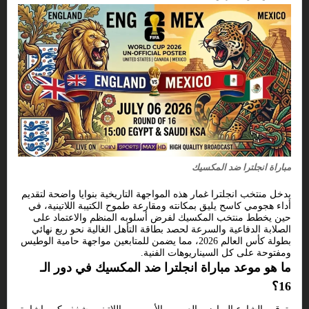
مباراة انجلترا ضد المكسيك
يدخل منتخب انجلترا غمار هذه المواجهة التاريخية بنوايا واضحة لتقديم
أداء هجومي كاسح يليق بمكانته ومقارعة طموح الكتيبة اللاتينية، في
حين يخطط منتخب المكسيك لفرض أسلوبه المنظم والاعتماد على
الصلابة الدفاعية والسرعة لحصد بطاقة التأهل الغالية نحو ربع نهائي
بطولة كأس العالم 2026، مما يضمن للمتابعين مواجهة حامية الوطيس
ومفتوحة على كل السيناريوهات الفنية.
ما هو موعد مباراة انجلترا ضد المكسيك في دور الـ
16؟