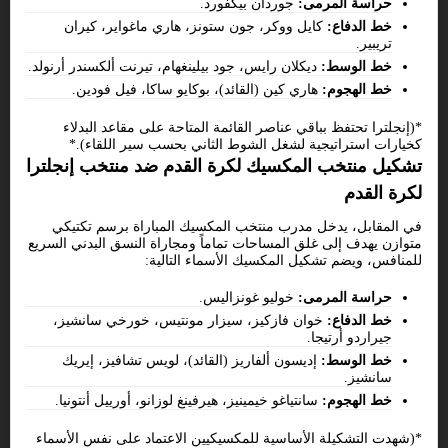
حراسة المرمى:
جوردان بيكفورد.
خط الدفاع:
كايل ووكر، جون ستونز، هاري ماغواير، كيران
تريبير.
خط الوسط:
ديكلان رايس، جود بيلينغهام، تيرنت ألكسندر أرنولد.
خط الهجوم:
هاري كين (القائد)، بوكايو ساكا، فيل فودين.
*(إنجلترا تحتفظ بباقي عناصر القائمة المتاحة على مقاعد البدلاء
كخيارات استراتيجية لشغل الشوط الثاني بحسب سير اللقاء).*
تشكيل منتخب المكسيك لكرة القدم ضد منتخب إنجلترا
لكرة القدم
في المقابل، يدخل مدرب منتخب المكسيك المباراة برسم تكتيكي
متوازن يهدف إلى غلق المساحات تماماً ومجاراة النسق البدني السريع
للمنافس، ويضم تشكيل المكسيك الأسماء التالية:
حراسة المرمى:
خوليو غونزاليس.
خط الدفاع:
خوان فازكيز، سيزار مونتيس، خورخي سانشيز،
جيراردو أرتيجا.
خط الوسط:
إديسون ألفاريز (القائد)، لويس تشافيز، إيريك
سانشيز.
خط الهجوم:
سانتياغو خيمينيز، هيرفينغ لوزانو، أورييل أنتونيا.
*(شهدت التشكيلة الأساسية للمكسيكيين الاعتماد على نفس الأسماء