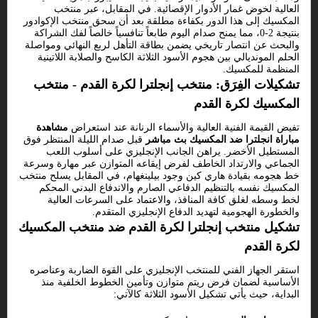
العالية لخوض غمار الأدوار الإقصائية. في المقابل، عبر منتخب
المكسيك إلى هذا الدور بكفاءة مطلقة بعد أن سحق منتخب الإكوادور
بنتيجة 2-0، مما يمنح صدام اليوم طابعاً تنافسياً خالصاً لفك الشراكة
والبحث عن انتصار تاريخي يضمن بطاقة التأهل لربع النهائي ومواصلة
الحلم المونديالي بين هجوم الأسود الثلاثة الكاسح والصلابة اللاتينية
المنظمة للمكسيك.
تشكيلات الفِرَق: منتخب إنجلترا لكرة القدم - منتخب
المكسيك لكرة القدم
تفيض القيمة الفنية العالية والأسماء الرنانة عند استعراض
مشاهدة
مباراة انجلترا ضد المكسيك بث مباشر
قبل صدام الليلة المنتظر فوق
المستطيل الأخضر. يراهن الجانب الإنجليزي على أسلوب اللعب
الجماعي والارتداد الخاطف لفرض إيقاعه المتوازن عبر مهارة وسرعة
خط هجومه بقيادة هاري كين وجود بيلينغهام، في المقابل يسلح منتخب
المكسيك نفسه بالتنظيم الدفاعي الصارم والاندفاع البدني المحكم
لخط وسطه لغلق كافة المنافذ، والاعتماد على السرعات العالية
والخطورة الهجومية لتهديد الدفاع الإنجليزي المتقدم.
تشكيل منتخب إنجلترا لكرة القدم ضد منتخب المكسيك
لكرة القدم
استقر الجهاز الفني للمنتخب الإنجليزي على القوة الضاربة وعناصره
الأساسية لضمان فرض ريتم متوازن وتأمين الخطوط الخلفية منذ
البداية، حيث يأتي تشكيل الأسود الثلاثة كالآتي: