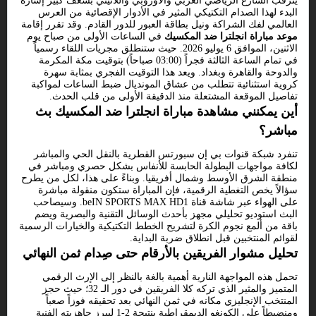
يترقب الشارع الرياضي العربي والأوروبي واللاتيني بشغف كبير إشارة
البدء لهذا الصدام التكتيكي المثير في الأدوار الإقصائية من العرس
العالمي لفك الشراكة ونيل بطاقة العبور للدور القادم. وقد تقرر إقامة
موعد مباراة انجلترا ضد المكسيك
في الساعات الأولى من صباح يوم
الاثنين، الموافق 6 يوليو 2026. حيث ستنطلق مجريات اللقاء رسمياً
في تمام الساعة الثالثة فجراً (03:00 صباحاً) بتوقيت مكة المكرمة
والدوحة والقاهرة وبغداد. ويعد هذا التوقيت الفجري بمثابة سهرة
كروية استثنائية تتطلب من عشاق المونديال ضبط الساعات لمواكبة
تفاصيل الموقعة المشتعلة منذ الدقيقة الأولى من قلب الحدث.
أين يمكنني مشاهدة مباراة انجلترا ضد المكسيك بث
مباشر؟
تنفرد شبكة قنوات بي إن سبورتس القطرية بالنقل الحي والمباشر
لكافة مواجهات البطولة الحابسة للأنفاس بشكل حصري ومباشر في
منطقة الشرق الأوسط وشمال أفريقيا. وبناءً على هذا، لكل من يطرح
سؤالاً يخص التغطية الرقمية، فإن المباراة ستكون منقولة مباشرة
على الهواء عبر شاشة قناة beIN SPORTS MAX HD1. وسيصاحب
البث استوديو تحليلي مجهز بأحدث الوسائل التقنية والبصرية ويضم
باقة من ألمع نجوم الكرة لتشريح الخطط التكتيكية والخيارات الرسمية
لقوائم المنتخبين قبل انطلاق ضربة البداية.
تحليل مشوار الفريقين بالأرقام حتى صِدام ثمن النهائي
تحمل هذه المواجهة النارية أهمية بالغة بالنظر إلى الإرث الرقمي
المتميز والمثير الذي تركه كلا الفريقين في دور الـ 32؛ حيث حجز
المنتخب الإنجليزي مكانه في ثمن النهائي بعد تحقيقه فوزاً صعباً
ومنضبطاً على الكونغو الديمقراطية بنتيجة 2-1 ليبرز جاهزيته الفنية